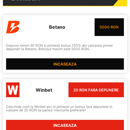
Betano
5000 RON
Depune minim 50 RON si primesti bonus 100% din valoarea primei
depuneri la Betano. Bonusul maxim este 5000 RON.
INCASEAZA
Winbet
20 RON FARA DEPUNERE
Deschide cont la Winbet aici si primesti un bonus fara depunere in
valoare de 20 RON sa pariezi meciurile preferate!
INCASEAZA