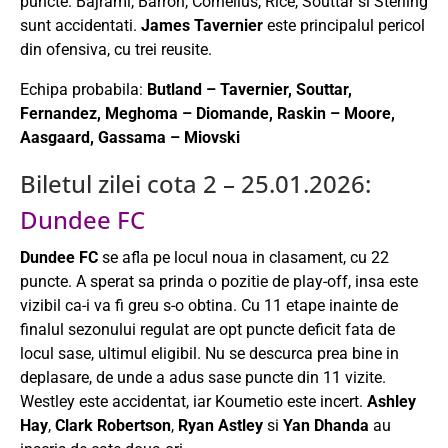
puncte. Bajrami, Barron, Cornelius, Rice, Souttar si Sterling
sunt accidentati.
James Tavernier
este principalul pericol
din ofensiva, cu trei reusite.
Echipa probabila:
Butland – Tavernier, Souttar,
Fernandez, Meghoma – Diomande, Raskin – Moore,
Aasgaard, Gassama – Miovski
Biletul zilei cota 2 – 25.01.2026:
Dundee FC
Dundee FC
se afla pe locul noua in clasament, cu 22
puncte. A sperat sa prinda o pozitie de play-off, insa este
vizibil ca-i va fi greu s-o obtina. Cu 11 etape inainte de
finalul sezonului regulat are opt puncte deficit fata de
locul sase, ultimul eligibil. Nu se descurca prea bine in
deplasare, de unde a adus sase puncte din 11 vizite.
Westley este accidentat, iar Koumetio este incert.
Ashley
Hay
,
Clark Robertson
,
Ryan Astley
si
Yan Dhanda
au