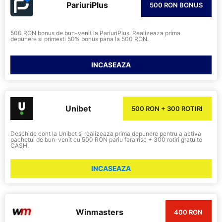
PariuriPlus
500 RON BONUS
500 RON bonus de bun-venit la PariuriPlus. Realizeaza prima
depunere si primesti 50% bonus pana la 500 RON.
INCASEAZA
Unibet
500 RON + 300 ROTIRI
Deschide cont la Unibet si realizeaza prima depunere pentru a activa
pachetul de bun-venit cu 500 RON pariu fara risc + 300 rotiri gratuite
CASH.
INCASEAZA
Winmasters
400 RON