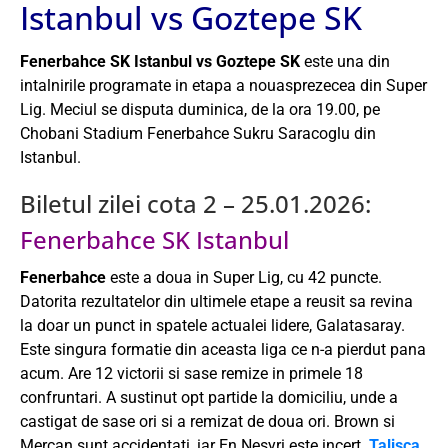
Istanbul vs Goztepe SK
Fenerbahce SK Istanbul vs Goztepe SK
este una din
intalnirile programate in etapa a nouasprezecea din Super
Lig. Meciul se disputa duminica, de la ora 19.00, pe
Chobani Stadium Fenerbahce Sukru Saracoglu din
Istanbul.
Biletul zilei cota 2 – 25.01.2026:
Fenerbahce SK Istanbul
Fenerbahce
este a doua in Super Lig, cu 42 puncte.
Datorita rezultatelor din ultimele etape a reusit sa revina
la doar un punct in spatele actualei lidere, Galatasaray.
Este singura formatie din aceasta liga ce n-a pierdut pana
acum. Are 12 victorii si sase remize in primele 18
confruntari. A sustinut opt partide la domiciliu, unde a
castigat de sase ori si a remizat de doua ori. Brown si
Mercan sunt accidentati, iar En Nesyri este incert.
Talisca