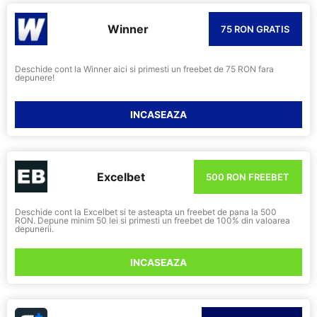
Winner
75 RON GRATIS
Deschide cont la Winner aici si primesti un freebet de 75 RON fara
depunere!
INCASEAZA
Excelbet
500 RON FREEBET
Deschide cont la Excelbet si te asteapta un freebet de pana la 500
RON. Depune minim 50 lei si primesti un freebet de 100% din valoarea
depunerii.
INCASEAZA