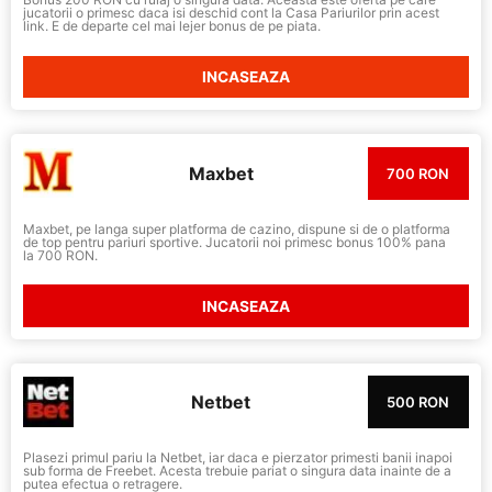
jucatorii o primesc daca isi deschid cont la Casa Pariurilor prin acest
link. E de departe cel mai lejer bonus de pe piata.
INCASEAZA
Maxbet
700 RON
Maxbet, pe langa super platforma de cazino, dispune si de o platforma
de top pentru pariuri sportive. Jucatorii noi primesc bonus 100% pana
la 700 RON.
INCASEAZA
Netbet
500 RON
Plasezi primul pariu la Netbet, iar daca e pierzator primesti banii inapoi
sub forma de Freebet. Acesta trebuie pariat o singura data inainte de a
putea efectua o retragere.