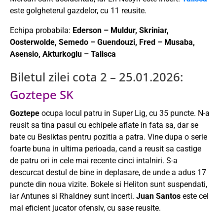
este golgheterul gazdelor, cu 11 reusite.
Echipa probabila:
Ederson – Muldur, Skriniar,
Oosterwolde, Semedo – Guendouzi, Fred – Musaba,
Asensio, Akturkoglu – Talisca
Biletul zilei cota 2 – 25.01.2026:
Goztepe SK
Goztepe
ocupa locul patru in Super Lig, cu 35 puncte. N-a
reusit sa tina pasul cu echipele aflate in fata sa, dar se
bate cu Besiktas pentru pozitia a patra. Vine dupa o serie
foarte buna in ultima perioada, cand a reusit sa castige
de patru ori in cele mai recente cinci intalniri. S-a
descurcat destul de bine in deplasare, de unde a adus 17
puncte din noua vizite. Bokele si Heliton sunt suspendati,
iar Antunes si Rhaldney sunt incerti.
Juan Santos
este cel
mai eficient jucator ofensiv, cu sase reusite.