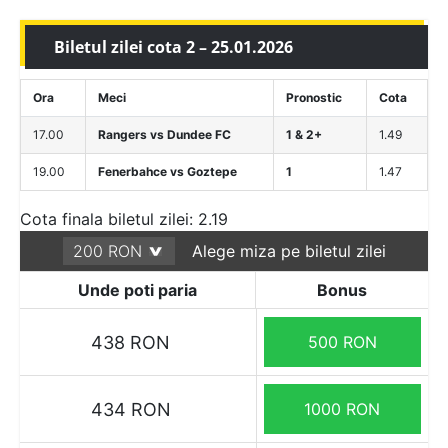
Biletul zilei cota 2 – 25.01.2026
Ora
Meci
Pronostic
Cota
17.00
Rangers vs Dundee FC
1 & 2+
1.49
19.00
Fenerbahce vs Goztepe
1
1.47
Cota finala biletul zilei: 2.19
Alege miza pe biletul zilei
Unde poti paria
Bonus
438 RON
500 RON
434 RON
1000 RON