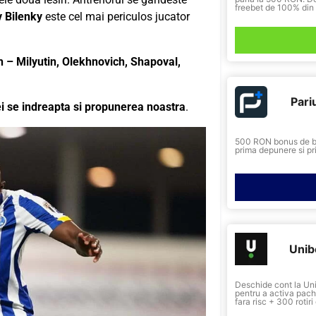
freebet de 100% din 
v Bilenky
este cel mai periculos jucator
 – Milyutin, Olekhnovich, Shapoval,
Pari
ei se indreapta si propunerea noastra
.
500 RON bonus de bu
prima depunere si p
Unib
Deschide cont la Un
pentru a activa pac
fara risc + 300 rotir