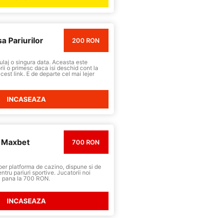
a Pariurilor
200 RON
laj o singura data. Aceasta este
rii o primesc daca isi deschid cont la
acest link. E de departe cel mai lejer
INCASEAZA
Maxbet
700 RON
er platforma de cazino, dispune si de
ntru pariuri sportive. Jucatorii noi
 pana la 700 RON.
INCASEAZA