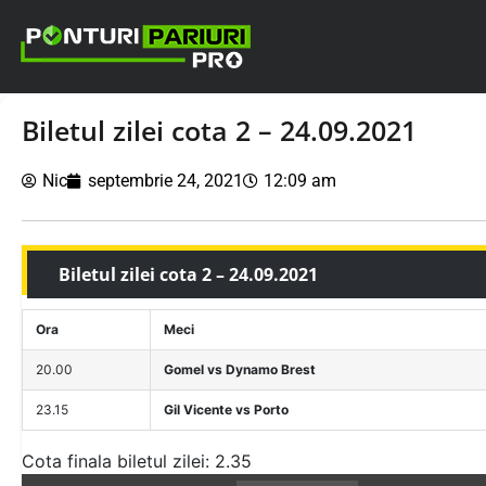
Biletul zilei cota 2 – 24.09.2021
Nic
septembrie 24, 2021
12:09 am
Biletul zilei cota 2 – 24.09.2021
Ora
Meci
20.00
Gomel vs Dynamo Brest
23.15
Gil Vicente vs Porto
Cota finala biletul zilei: 2.35