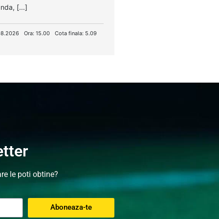
nda, [...]
08.2026
Ora: 15.00
Cota finala: 5.09
tter
are le poti obtine?
Aboneaza-te