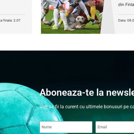
din Finla
a finala: 2.07
Data: 09.
Aboneaza-te la newsle
Vrei sa fii la curent cu ultimele bonusuri pe c