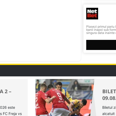
Plasezi primul pariu 
banii inapoi sub for
singura data inainte
A 2 –
BILET
09.08
.2026 este
Biletul 
s FC Freja vs
alcatuit 