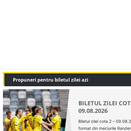
Propuneri pentru biletul zilei azi
BILETUL ZILEI COT
09.08.2026
Biletul zilei cota 2 – 09.08
format din meciurile Rander