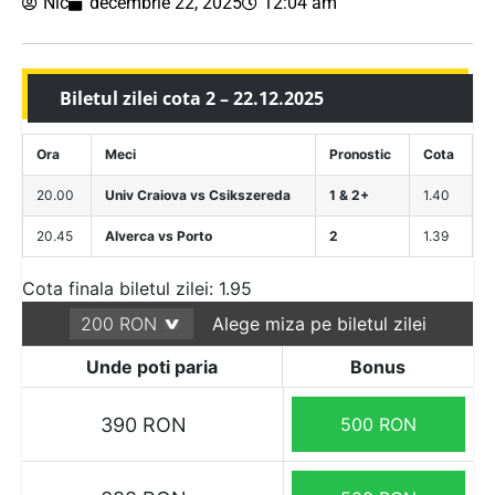
Nic
decembrie 22, 2025
12:04 am
Biletul zilei cota 2 – 22.12.2025
Ora
Meci
Pronostic
Cota
20.00
Univ Craiova vs Csikszereda
1 & 2+
1.40
20.45
Alverca vs Porto
2
1.39
Cota finala biletul zilei: 1.95
Alege miza pe biletul zilei
Unde poti paria
Bonus
390 RON
500 RON