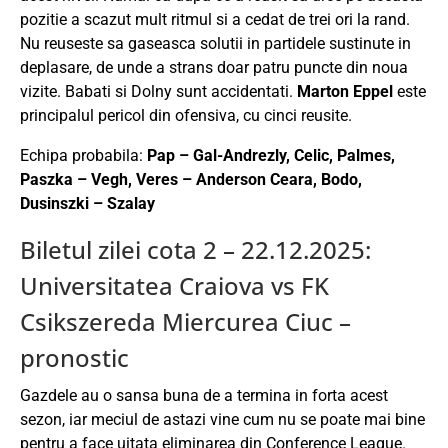
pozitie a scazut mult ritmul si a cedat de trei ori la rand.
Nu reuseste sa gaseasca solutii in partidele sustinute in
deplasare, de unde a strans doar patru puncte din noua
vizite. Babati si Dolny sunt accidentati.
Marton Eppel
este
principalul pericol din ofensiva, cu cinci reusite.
Echipa probabila:
Pap – Gal-Andrezly, Celic, Palmes,
Paszka – Vegh, Veres – Anderson Ceara, Bodo,
Dusinszki – Szalay
Biletul zilei cota 2 – 22.12.2025:
Universitatea Craiova vs FK
Csikszereda Miercurea Ciuc –
pronostic
Gazdele au o sansa buna de a termina in forta acest
sezon, iar meciul de astazi vine cum nu se poate mai bine
pentru a face uitata eliminarea din Conference League.