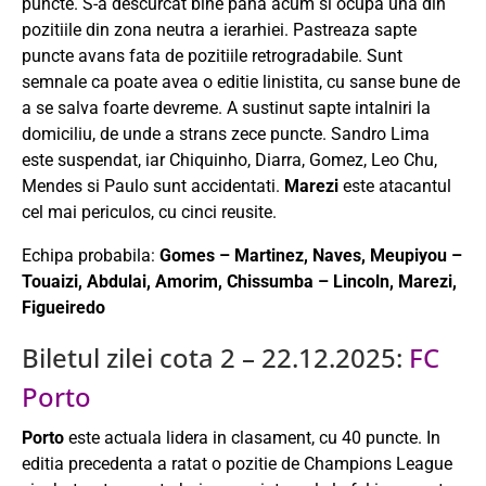
puncte. S-a descurcat bine pana acum si ocupa una din
pozitiile din zona neutra a ierarhiei. Pastreaza sapte
puncte avans fata de pozitiile retrogradabile. Sunt
semnale ca poate avea o editie linistita, cu sanse bune de
a se salva foarte devreme. A sustinut sapte intalniri la
domiciliu, de unde a strans zece puncte. Sandro Lima
este suspendat, iar Chiquinho, Diarra, Gomez, Leo Chu,
Mendes si Paulo sunt accidentati.
Marezi
este atacantul
cel mai periculos, cu cinci reusite.
Echipa probabila:
Gomes – Martinez, Naves, Meupiyou –
Touaizi, Abdulai, Amorim, Chissumba – Lincoln, Marezi,
Figueiredo
Biletul zilei cota 2 – 22.12.2025:
FC
Porto
Porto
este actuala lidera in clasament, cu 40 puncte. In
editia precedenta a ratat o pozitie de Champions League