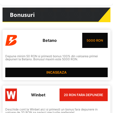
Bonusuri
Betano
5000 RON
Depune minim 50 RON si primesti bonus 100% din valoarea primei
depuneri la Betano. Bonusul maxim este 5000 RON.
INCASEAZA
Winbet
20 RON FARA DEPUNERE
Deschide cont la Winbet aici si primesti un bonus fara depunere in
valoare de 20 RON sa pariezi meciurile preferate!