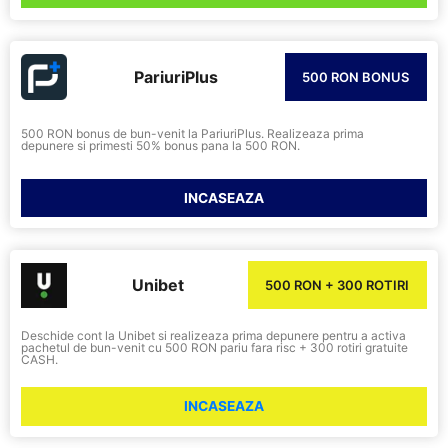
PariuriPlus
500 RON BONUS
500 RON bonus de bun-venit la PariuriPlus. Realizeaza prima
depunere si primesti 50% bonus pana la 500 RON.
INCASEAZA
Unibet
500 RON + 300 ROTIRI
Deschide cont la Unibet si realizeaza prima depunere pentru a activa
pachetul de bun-venit cu 500 RON pariu fara risc + 300 rotiri gratuite
CASH.
INCASEAZA