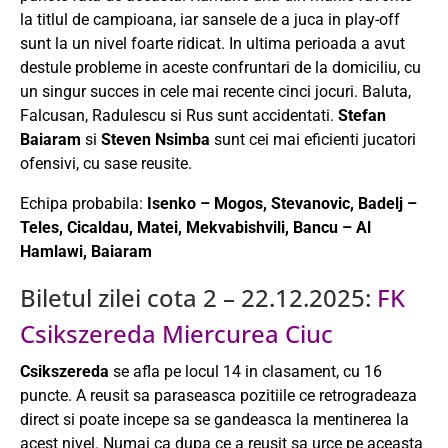
la titlul de campioana, iar sansele de a juca in play-off
sunt la un nivel foarte ridicat. In ultima perioada a avut
destule probleme in aceste confruntari de la domiciliu, cu
un singur succes in cele mai recente cinci jocuri. Baluta,
Falcusan, Radulescu si Rus sunt accidentati.
Stefan
Baiaram
si
Steven Nsimba
sunt cei mai eficienti jucatori
ofensivi, cu sase reusite.
Echipa probabila:
Isenko – Mogos, Stevanovic, Badelj –
Teles, Cicaldau, Matei, Mekvabishvili, Bancu – Al
Hamlawi, Baiaram
Biletul zilei cota 2 – 22.12.2025:
FK
Csikszereda Miercurea Ciuc
Csikszereda
se afla pe locul 14 in clasament, cu 16
puncte. A reusit sa paraseasca pozitiile ce retrogradeaza
direct si poate incepe sa se gandeasca la mentinerea la
acest nivel. Numai ca dupa ce a reusit sa urce pe aceasta