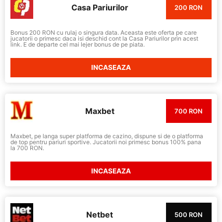
Casa Pariurilor
200 RON
Bonus 200 RON cu rulaj o singura data. Aceasta este oferta pe care
jucatorii o primesc daca isi deschid cont la Casa Pariurilor prin acest
link. E de departe cel mai lejer bonus de pe piata.
INCASEAZA
Maxbet
700 RON
Maxbet, pe langa super platforma de cazino, dispune si de o platforma
de top pentru pariuri sportive. Jucatorii noi primesc bonus 100% pana
la 700 RON.
INCASEAZA
Netbet
500 RON