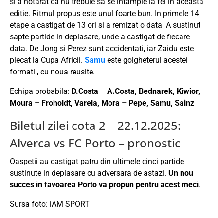
si a hotarat ca nu trebuie sa se intample la fel in aceasta
editie. Ritmul propus este unul foarte bun. In primele 14
etape a castigat de 13 ori si a remizat o data. A sustinut
sapte partide in deplasare, unde a castigat de fiecare
data. De Jong si Perez sunt accidentati, iar Zaidu este
plecat la Cupa Africii.
Samu
este golgheterul acestei
formatii, cu noua reusite.
Echipa probabila:
D.Costa – A.Costa, Bednarek, Kiwior,
Moura – Froholdt, Varela, Mora – Pepe, Samu, Sainz
Biletul zilei cota 2 – 22.12.2025:
Alverca vs FC Porto – pronostic
Oaspetii au castigat patru din ultimele cinci partide
sustinute in deplasare cu adversara de astazi.
Un nou
succes in favoarea Porto va propun pentru acest meci
.
Sursa foto: iAM SPORT