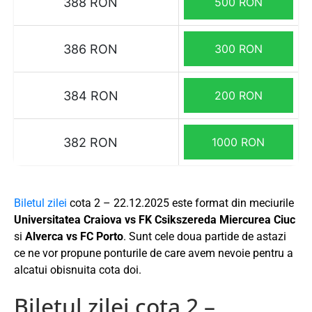
388 RON
500 RON
386 RON
300 RON
384 RON
200 RON
382 RON
1000 RON
Biletul zilei
cota 2 – 22.12.2025 este format din meciurile
Universitatea Craiova vs FK Csikszereda Miercurea Ciuc
si
Alverca vs FC Porto
. Sunt cele doua partide de astazi
ce ne vor propune ponturile de care avem nevoie pentru a
alcatui obisnuita cota doi.
Biletul zilei cota 2 –