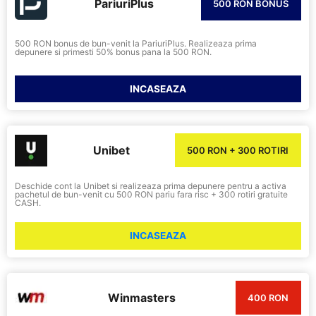
PariuriPlus
500 RON BONUS
500 RON bonus de bun-venit la PariuriPlus. Realizeaza prima
depunere si primesti 50% bonus pana la 500 RON.
INCASEAZA
Unibet
500 RON + 300 ROTIRI
Deschide cont la Unibet si realizeaza prima depunere pentru a activa
pachetul de bun-venit cu 500 RON pariu fara risc + 300 rotiri gratuite
CASH.
INCASEAZA
Winmasters
400 RON