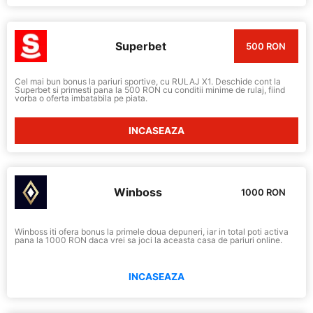
Superbet
500 RON
Cel mai bun bonus la pariuri sportive, cu RULAJ X1. Deschide cont la
Superbet si primesti pana la 500 RON cu conditii minime de rulaj, fiind
vorba o oferta imbatabila pe piata.
INCASEAZA
Winboss
1000 RON
Winboss iti ofera bonus la primele doua depuneri, iar in total poti activa
pana la 1000 RON daca vrei sa joci la aceasta casa de pariuri online.
INCASEAZA