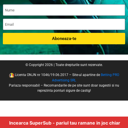
Aboneaza-te
© Copyright 2026 | Toate drepturile sunt rezervate.
Licenta ONJN nr 1046/19.06.2017 – Site-ul apartine de
Betting PRO
Advertising SRL
Pariaza responsabil – Recomandarile de pe site sunt doar sugestii si nu
reprezinta ponturi sigure de castig!
Incearca SuperSub - pariul tau ramane in joc chiar