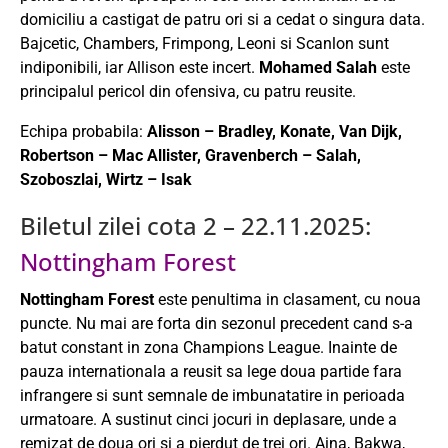
domiciliu a castigat de patru ori si a cedat o singura data.
Bajcetic, Chambers, Frimpong, Leoni si Scanlon sunt
indiponibili, iar Allison este incert.
Mohamed Salah
este
principalul pericol din ofensiva, cu patru reusite.
Echipa probabila:
Alisson – Bradley, Konate, Van Dijk,
Robertson – Mac Allister, Gravenberch – Salah,
Szoboszlai, Wirtz – Isak
Biletul zilei cota 2 – 22.11.2025:
Nottingham Forest
Nottingham Forest
este penultima in clasament, cu noua
puncte. Nu mai are forta din sezonul precedent cand s-a
batut constant in zona Champions League. Inainte de
pauza internationala a reusit sa lege doua partide fara
infrangere si sunt semnale de imbunatatire in perioada
urmatoare. A sustinut cinci jocuri in deplasare, unde a
remizat de doua ori si a pierdut de trei ori. Aina, Bakwa,