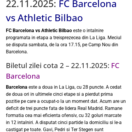
22.11.2025:
FC Barcelona
vs Athletic Bilbao
FC Barcelona vs Athletic Bilbao
este o intalnire
programata in etapa a treisprezecea din La Liga. Meciul
se disputa sambata, de la ora 17.15, pe Camp Nou din
Barcelona.
Biletul zilei cota 2 – 22.11.2025:
FC
Barcelona
Barcelona
este a doua in La Liga, cu 28 puncte. A cedat
de doua ori in ultimele cinci etape si a pierdut prima
pozitie pe care a ocupat-o la un moment dat. Acum are un
deficit de trei puncte fata de lidera Real Madrid. Ramane
formatia cea mai eficienta ofensiv, cu 32 goluri marcate
in 12 intalniri. A disputat cinci partide la domiciliu si le-a
castigat pe toate. Gavi, Pedri si Ter Stegen sunt