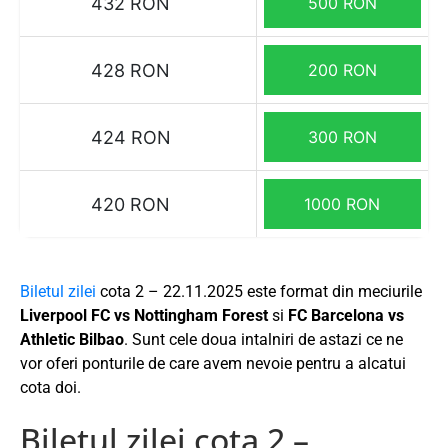
432 RON
500 RON
428 RON
200 RON
424 RON
300 RON
420 RON
1000 RON
Biletul zilei
cota 2 – 22.11.2025 este format din meciurile
Liverpool FC vs Nottingham Forest
si
FC Barcelona vs
Athletic Bilbao
. Sunt cele doua intalniri de astazi ce ne
vor oferi ponturile de care avem nevoie pentru a alcatui
cota doi.
Biletul zilei cota 2 –