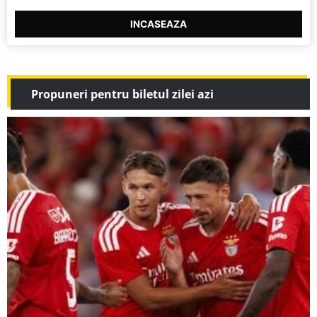
INCASEAZA
Propuneri pentru biletul zilei azi