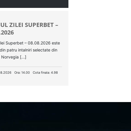
UL ZILEI SUPERBET –
.2026
zilei Superbet – 08.08.2026 este
 din patru intalniri selectate din
n Norvegia [...]
08.2026
Ora: 14.00
Cota finala: 4.98