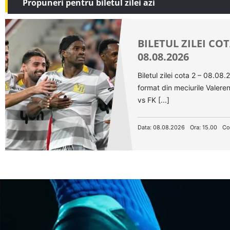
Propuneri pentru biletul zilei azi
BILETUL ZILEI COT
08.08.2026
Biletul zilei cota 2 – 08.08
format din meciurile Valere
vs FK [...]
Data: 08.08.2026
Ora: 15.00
Cot