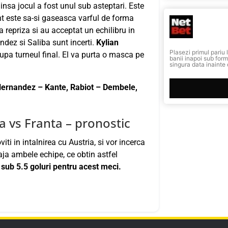
insa jocul a fost unul sub asteptari. Este
t este sa-si gaseasca varful de forma
a repriza si au acceptat un echilibru in
andez si Saliba sunt incerti.
Kylian
Plasezi primul pariu 
pa turneul final. El va purta o masca pe
banii inapoi sub for
singura data inainte
ernandez – Kante, Rabiot – Dembele,
da vs Franta – pronostic
ti in intalnirea cu Austria, si vor incerca
aja ambele echipe, ce obtin astfel
 sub 5.5 goluri pentru acest meci.