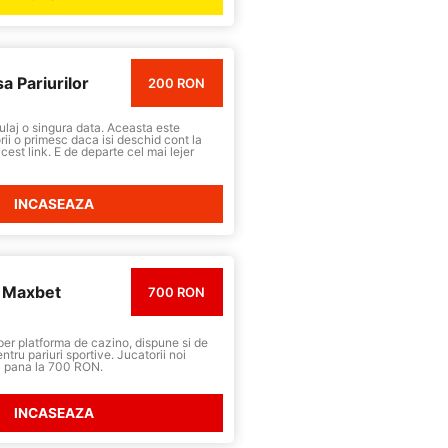
a Pariurilor
200 RON
laj o singura data. Aceasta este
rii o primesc daca isi deschid cont la
acest link. E de departe cel mai lejer
INCASEAZA
Maxbet
700 RON
er platforma de cazino, dispune si de
ntru pariuri sportive. Jucatorii noi
 pana la 700 RON.
INCASEAZA