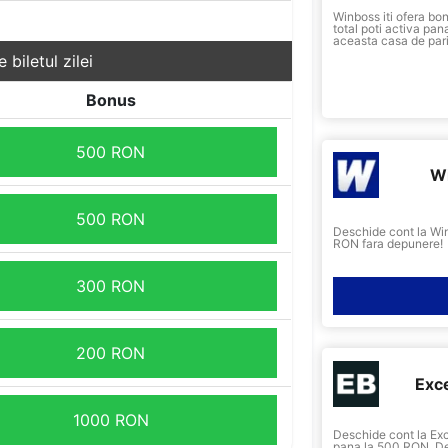
Winboss iti ofera bon
total poti activa pan
aceasta casa de pari
 biletul zilei
Bonus
500 RON
W
500 RON
Deschide cont la Win
RON fara depunere!
300 RON
200 RON
Exc
1000 RON
Deschide cont la Exc
pana la 500 RON. Dep