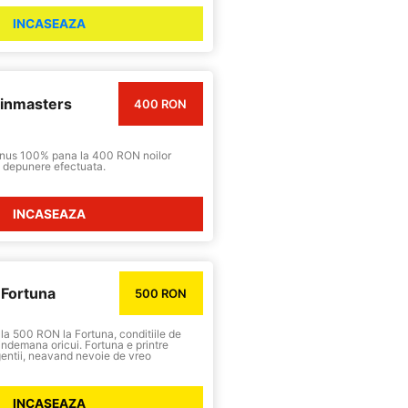
INCASEAZA
inmasters
400 RON
onus 100% pana la 400 RON noilor
a depunere efectuata.
INCASEAZA
Fortuna
500 RON
la 500 RON la Fortuna, conditiile de
la indemana oricui. Fortuna e printre
gentii, neavand nevoie de vreo
INCASEAZA