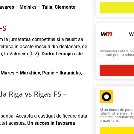
avares – Melniks – Talla, Clemente,
FS
W
m la jumatatea competitiei si a reusit sa
ternica in aceste meciuri din deplasare, de
Winmasters ofera b
, la Valmeira (0-2).
Darko Lemajic
este
jucatori pentru prim
 Mares – Markhiev, Panic – Ikaunieks,
da Riga vs Rigas FS –
Ai un bonus de pana 
rulaj fiind lejere si 
 sansa. Aceasta a castigat de fiecare data
cele mai populare a
prezentare.
putat acestea.
Un succes in favoarea