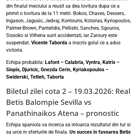
din finalul meciului a reusit sa dea lovitura dupa ce a
primit o lovitura de la 11 metri. Bokos, Chaves, Dessers,
Ingason, Jagusic, Jedvaj, Kontouris, Kotsiras, Kyriopoulos,
Palmer-Brown, Pantelidis, Pellistri, Sanches, Sgouros,
Sissoko si Vilhena sunt accidentati, iar Zaroury este
suspendat.
Vicente Taborda
a inscris golul ce a adus
victoria.
Echipa probabila:
Lafont – Calabria, Vyntra, Katris –
Siopis, Djuricic, Gnezda Cerin, Kyriakopoulos –
Swiderski, Tetteh, Taborta
Biletul zilei cota 2 – 19.03.2026: Real
Betis Balompie Sevilla vs
Panathinaikos Atena – pronostic
Echipa spaniola va incerca sa intoarca rezultatul din tur si
sa urce in sferturile de finala.
Un succes in favoarea Betis