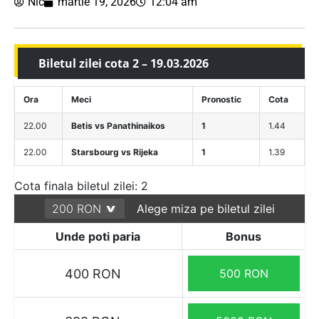
Nic
martie 19, 2026
12:04 am
Biletul zilei cota 2 – 19.03.2026
Ora
Meci
Pronostic
Cota
22.00
Betis vs Panathinaikos
1
1.44
22.00
Starsbourg vs Rijeka
1
1.39
Cota finala biletul zilei: 2
Alege miza pe biletul zilei
Unde poti paria
Bonus
400 RON
500 RON