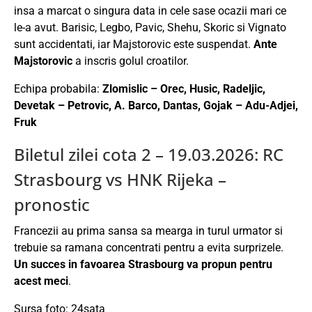
insa a marcat o singura data in cele sase ocazii mari ce
le-a avut. Barisic, Legbo, Pavic, Shehu, Skoric si Vignato
sunt accidentati, iar Majstorovic este suspendat.
Ante
Majstorovic
a inscris golul croatilor.
Echipa probabila:
Zlomislic – Orec, Husic, Radeljic,
Devetak – Petrovic, A. Barco, Dantas, Gojak – Adu-Adjei,
Fruk
Biletul zilei cota 2 – 19.03.2026: RC
Strasbourg vs HNK Rijeka –
pronostic
Francezii au prima sansa sa mearga in turul urmator si
trebuie sa ramana concentrati pentru a evita surprizele.
Un succes in favoarea Strasbourg va propun pentru
acest meci
.
Sursa foto: 24sata