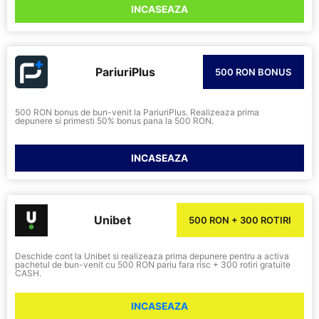
INCASEAZA
PariuriPlus
500 RON BONUS
500 RON bonus de bun-venit la PariuriPlus. Realizeaza prima
depunere si primesti 50% bonus pana la 500 RON.
INCASEAZA
Unibet
500 RON + 300 ROTIRI
Deschide cont la Unibet si realizeaza prima depunere pentru a activa
pachetul de bun-venit cu 500 RON pariu fara risc + 300 rotiri gratuite
CASH.
INCASEAZA