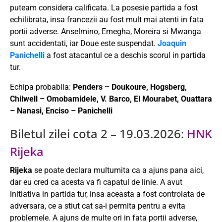
puteam considera calificata. La posesie partida a fost
echilibrata, insa francezii au fost mult mai atenti in fata
portii adverse. Anselmino, Emegha, Moreira si Mwanga
sunt accidentati, iar Doue este suspendat.
Joaquin
Panichelli
a fost atacantul ce a deschis scorul in partida
tur.
Echipa probabila:
Penders – Doukoure, Hogsberg,
Chilwell – Omobamidele, V. Barco, El Mourabet, Ouattara
– Nanasi, Enciso – Panichelli
Biletul zilei cota 2 – 19.03.2026:
HNK
Rijeka
Rijeka
se poate declara multumita ca a ajuns pana aici,
dar eu cred ca acesta va fi capatul de linie. A avut
initiativa in partida tur, insa aceasta a fost controlata de
adversara, ce a stiut cat sa-i permita pentru a evita
problemele. A ajuns de multe ori in fata portii adverse,