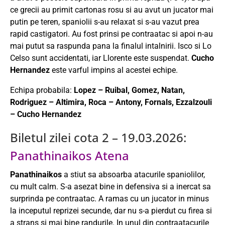
ce grecii au primit cartonas rosu si au avut un jucator mai
putin pe teren, spaniolii s-au relaxat si s-au vazut prea
rapid castigatori. Au fost prinsi pe contraatac si apoi n-au
mai putut sa raspunda pana la finalul intalnirii. Isco si Lo
Celso sunt accidentati, iar Llorente este suspendat.
Cucho
Hernandez
este varful impins al acestei echipe.
Echipa probabila:
Lopez – Ruibal, Gomez, Natan,
Rodriguez – Altimira, Roca – Antony, Fornals, Ezzalzouli
– Cucho Hernandez
Biletul zilei cota 2 – 19.03.2026:
Panathinaikos Atena
Panathinaikos
a stiut sa absoarba atacurile spaniolilor,
cu mult calm. S-a asezat bine in defensiva si a inercat sa
surprinda pe contraatac. A ramas cu un jucator in minus
la inceputul reprizei secunde, dar nu s-a pierdut cu firea si
a strans si mai bine randurile. In unul din contraatacurile