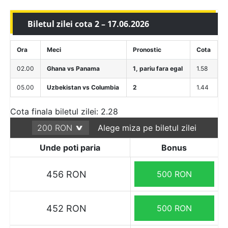
Biletul zilei cota 2 – 17.06.2026
Ora
Meci
Pronostic
Cota
02.00
Ghana vs Panama
1, pariu fara egal
1.58
05.00
Uzbekistan vs Columbia
2
1.44
Cota finala biletul zilei: 2.28
Alege miza pe biletul zilei
Unde poti paria
Bonus
456 RON
500 RON
452 RON
500 RON