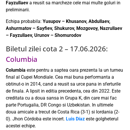
Fayzullaev
a reusit sa marcheze cele mai multe goluri in
preliminarii.
Echipa probabila:
Yusupov – Khusanov, Abdullaev,
Ashurmatov – Sayfiev, Shukurov, Mozgovoy, Nazrullaev
– Fayzullaev, Urunov – Shomurodov
Biletul zilei cota 2 – 17.06.2026:
Columbia
Columbia
este pentru a saptea oara prezenta la un turneu
final al Cupei Mondiale. Cea mai buna performanta a
obtinut-o in 2014, cand a reusit sa urce pana in sferturile
de finala. A lipsit in editia precedenta, cea din 2022. Este
creditata cu a doua sansa in Grupa K, din care mai fac
parte Portugalia, DR Congo si Uzbekistan. In ultimele
doua amicale a trecut de Costa Rica (3-1) si Iordania (2-
0). Jhon Córdoba este incert.
Luis Díaz
este golgheterul
acestei echipe.