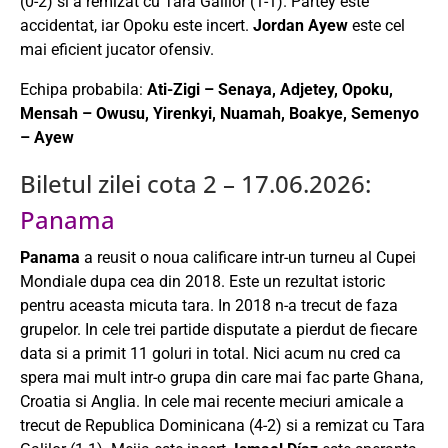
(0-2) si a remizat cu Tara Galilor (1-1). Partey este
accidentat, iar Opoku este incert.
Jordan Ayew
este cel
mai eficient jucator ofensiv.
Echipa probabila:
Ati-Zigi – Senaya, Adjetey, Opoku,
Mensah – Owusu, Yirenkyi, Nuamah, Boakye, Semenyo
– Ayew
Biletul zilei cota 2 – 17.06.2026:
Panama
Panama
a reusit o noua calificare intr-un turneu al Cupei
Mondiale dupa cea din 2018. Este un rezultat istoric
pentru aceasta micuta tara. In 2018 n-a trecut de faza
grupelor. In cele trei partide disputate a pierdut de fiecare
data si a primit 11 goluri in total. Nici acum nu cred ca
spera mai mult intr-o grupa din care mai fac parte Ghana,
Croatia si Anglia. In cele mai recente meciuri amicale a
trecut de Republica Dominicana (4-2) si a remizat cu Tara