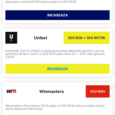
depunere si primesti 50% bonus pana la 500 RON.
INCASEAZA
Unibet
500 RON + 300 ROTIRI
Deschide cont la Unibet si realizeaza prima depunere pentru a activa
pachetul de bun-venit cu 500 RON pariu fara risc + 300 rotiri gratuite
CASH.
INCASEAZA
Winmasters
400 RON
Winmasters ofera bonus 100% pana la 400 RON noilor jucatori pentru
prima depunere efectuata.