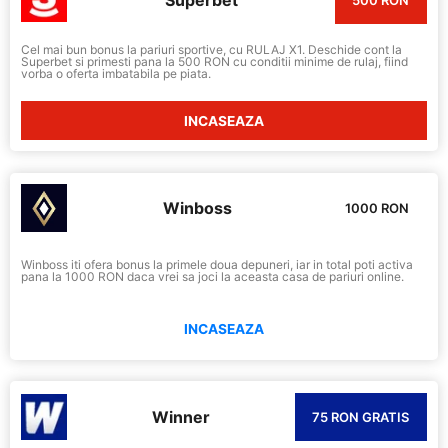
Cel mai bun bonus la pariuri sportive, cu RULAJ X1. Deschide cont la
Superbet si primesti pana la 500 RON cu conditii minime de rulaj, fiind
vorba o oferta imbatabila pe piata.
INCASEAZA
Winboss
1000 RON
Winboss iti ofera bonus la primele doua depuneri, iar in total poti activa
pana la 1000 RON daca vrei sa joci la aceasta casa de pariuri online.
INCASEAZA
Winner
75 RON GRATIS