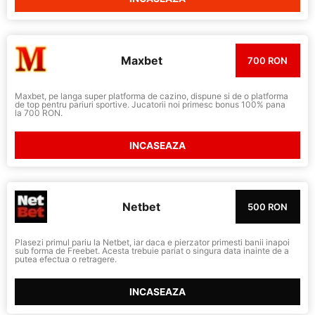
Maxbet
700 RON
Maxbet, pe langa super platforma de cazino, dispune si de o platforma
de top pentru pariuri sportive. Jucatorii noi primesc bonus 100% pana
la 700 RON.
INCASEAZA
Netbet
500 RON
Plasezi primul pariu la Netbet, iar daca e pierzator primesti banii inapoi
sub forma de Freebet. Acesta trebuie pariat o singura data inainte de a
putea efectua o retragere.
INCASEAZA