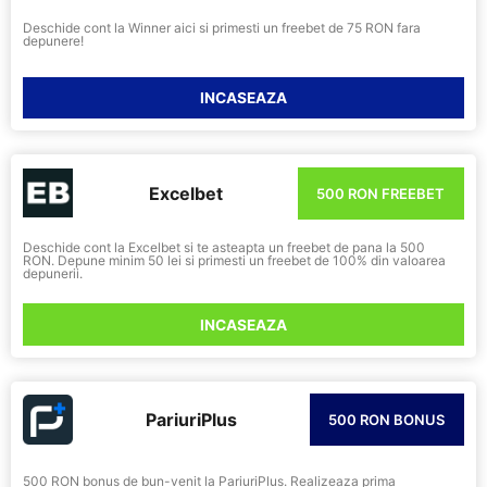
Deschide cont la Winner aici si primesti un freebet de 75 RON fara
depunere!
INCASEAZA
Excelbet
500 RON FREEBET
Deschide cont la Excelbet si te asteapta un freebet de pana la 500
RON. Depune minim 50 lei si primesti un freebet de 100% din valoarea
depunerii.
INCASEAZA
PariuriPlus
500 RON BONUS
500 RON bonus de bun-venit la PariuriPlus. Realizeaza prima