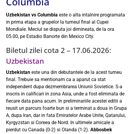
Columbia
Uzbekistan vs Columbia
este o alta intalnire programata
in prima etapa a grupelor la turneul final al Cupei
Mondiale. Meciul se disputa joi dimineata, de la ora
05.00, pe Estadio Banorte din Mexico City.
Biletul zilei cota 2 – 17.06.2026:
Uzbekistan
Uzbekistan
este una din debutantele de la acest turneu
final. Trebuie sa mentionam ca a aparut ca stat
independent dupa dezmembrarea Uniunii Sovietice. S-a
inscris in calificari in zona Asia, unde a fost eliminata de
fiecare data pana acum. In preliminariile acestei editii a
reusit un parcurs foarte bun si a terminat a doua in Grupa
A, dupa Iran, dar in fata Emiratelor Arabe Unite, Qatarului,
Kyrgyzstan si Coreea de Nord. In ultimele amicale a
pierdut cu Canada (0-2) si Olanda (1-2).
Abbosbek