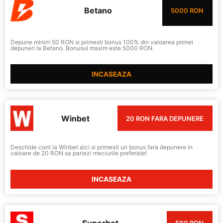
Betano
5000 RON
Depune minim 50 RON si primesti bonus 100% din valoarea primei
depuneri la Betano. Bonusul maxim este 5000 RON.
INCASEAZA
Winbet
20 RON FARA DEPUNERE
Deschide cont la Winbet aici si primesti un bonus fara depunere in
valoare de 20 RON sa pariezi meciurile preferate!
INCASEAZA
Superbet
500 RON