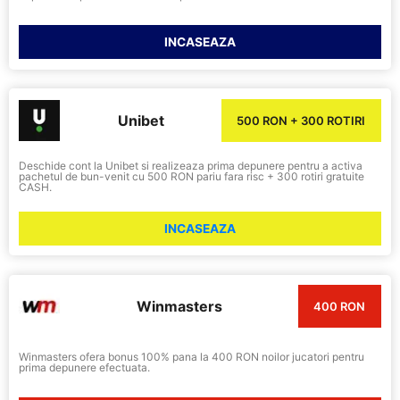
INCASEAZA
Unibet
500 RON + 300 ROTIRI
Deschide cont la Unibet si realizeaza prima depunere pentru a activa
pachetul de bun-venit cu 500 RON pariu fara risc + 300 rotiri gratuite
CASH.
INCASEAZA
Winmasters
400 RON
Winmasters ofera bonus 100% pana la 400 RON noilor jucatori pentru
prima depunere efectuata.