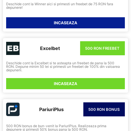
Deschide cont la Winner aici si primesti un freebet de 75 RON fara
depunere!
INCASEAZA
Excelbet
500 RON FREEBET
Deschide cont la Excelbet si te asteapta un freebet de pana la 500
RON. Depune minim 50 lei si primesti un freebet de 100% din valoarea
depunerii.
INCASEAZA
PariuriPlus
500 RON BONUS
500 RON bonus de bun-venit la PariuriPlus. Realizeaza prima
depunere si primesti 50% bonus pana la 500 RON.