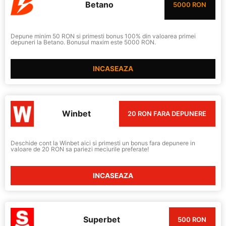
Betano
5000 RON
Depune minim 50 RON si primesti bonus 100% din valoarea primei
depuneri la Betano. Bonusul maxim este 5000 RON.
INCASEAZA
Winbet
20 RON FARA DEPUNERE
Deschide cont la Winbet aici si primesti un bonus fara depunere in
valoare de 20 RON sa pariezi meciurile preferate!
INCASEAZA
Superbet
500 RON