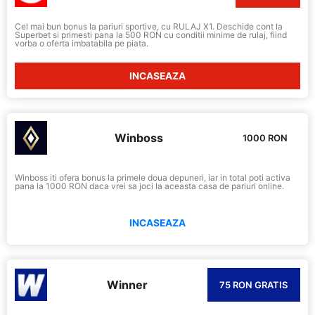
Cel mai bun bonus la pariuri sportive, cu RULAJ X1. Deschide cont la
Superbet si primesti pana la 500 RON cu conditii minime de rulaj, fiind
vorba o oferta imbatabila pe piata.
INCASEAZA
Winboss
1000 RON
Winboss iti ofera bonus la primele doua depuneri, iar in total poti activa
pana la 1000 RON daca vrei sa joci la aceasta casa de pariuri online.
INCASEAZA
Winner
75 RON GRATIS