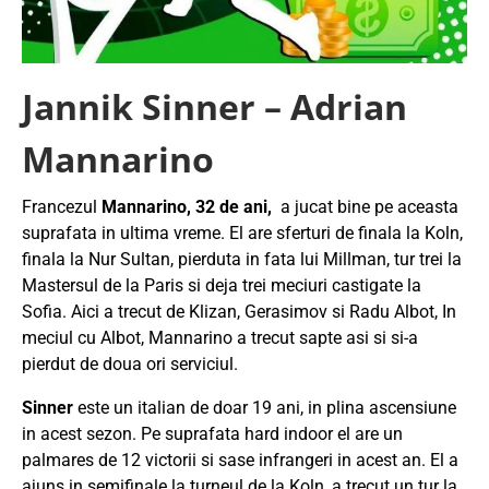
Jannik Sinner – Adrian
Mannarino
Francezul
Mannarino, 32 de ani,
a jucat bine pe aceasta
suprafata in ultima vreme. El are sferturi de finala la Koln,
finala la Nur Sultan, pierduta in fata lui Millman, tur trei la
Mastersul de la Paris si deja trei meciuri castigate la
Sofia. Aici a trecut de Klizan, Gerasimov si Radu Albot, In
meciul cu Albot, Mannarino a trecut sapte asi si si-a
pierdut de doua ori serviciul.
Sinner
este un italian de doar 19 ani, in plina ascensiune
in acest sezon. Pe suprafata hard indoor el are un
palmares de 12 victorii si sase infrangeri in acest an. El a
ajuns in semifinale la turneul de la Koln, a trecut un tur la