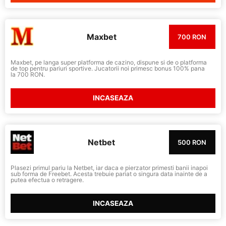
Maxbet
700 RON
Maxbet, pe langa super platforma de cazino, dispune si de o platforma
de top pentru pariuri sportive. Jucatorii noi primesc bonus 100% pana
la 700 RON.
INCASEAZA
Netbet
500 RON
Plasezi primul pariu la Netbet, iar daca e pierzator primesti banii inapoi
sub forma de Freebet. Acesta trebuie pariat o singura data inainte de a
putea efectua o retragere.
INCASEAZA