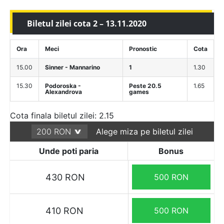
Biletul zilei cota 2 – 13.11.2020
Ora
Meci
Pronostic
Cota
15.00
Sinner - Mannarino
1
1.30
15.30
Podoroska -
Peste 20.5
1.65
Alexandrova
games
Cota finala biletul zilei: 2.15
Alege miza pe biletul zilei
Unde poti paria
Bonus
430 RON
500 RON
410 RON
500 RON