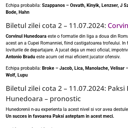
Echipa probabila:
Szappanos – Osvath, Kinyik, Lenzser, J 
Bode, Hahn
Biletul zilei cota 2 – 11.07.2024:
Corvi
Corvinul Hunedoara
este o formatie din liga a doua din Roma
acest an a Cupei Romanniei, fiind castigatoarea trofeului. In f
loviturile de departajare. A jucat deja un meci oficial, impotr
Antonio Bradu
este acum cel mai eficient jucator ofensiv.
Echipa probabila:
Broke – Jacob, Lica, Manolache, Velisar –
Wolf, Lupu
Biletul zilei cota 2 – 11.07.2024: Paks
Hunedoara – pronostic
Hunedorenii n-au experienta la acest nivel si vor avea destu
Un succes in favoarea Paksi asteptam in acest meci.