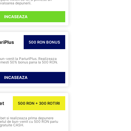
valoarea depunerii.
INCASEAZA
uriPlus
500 RON BONUS
n-venit la PariuriPlus. Realizeaza
rimesti 50% bonus pana la 500 RON.
INCASEAZA
et
500 RON + 300 ROTIRI
ibet si realizeaza prima depunere
hetul de bun-venit cu 500 RON pariu
i gratuite CASH.