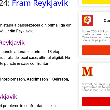
024:
Fram Reykjavik
Cas
n etapa a paisprezecea din prima liga din
völlur din Reykjavik.
Bonus 200 RON cu ru
oferta pe care jucato
Casa Pariurilor prin 
Reykjavik
bonus de pe piata.
6 puncte adunate in primele 13 etape.
us fata de locul sase, ultimul eligibil. Nu
te puncte in sase confruntari.
Thorbjornsson, Asgrimsson – Geirsson,
Maxbet, pe langa sup
o platforma de top pe
primesc bonus 100%
kjavik
i probleme in confruntarile de la