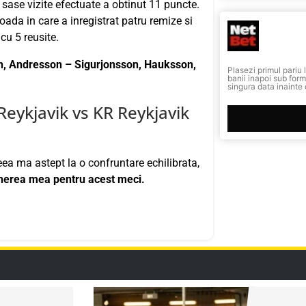
 sase vizite efectuate a obtinut 11 puncte.
oada in care a inregistrat patru remize si
cu 5 reusite.
n, Andresson – Sigurjonsson, Hauksson,
Plasezi primul pariu 
banii inapoi sub for
singura data inainte
 Reykjavik vs KR Reykjavik
eea ma astept la o confruntare echilibrata,
erea mea pentru acest meci.