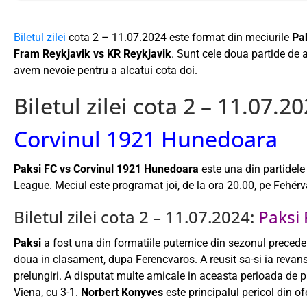
Biletul zilei
cota 2 – 11.07.2024 este format din meciurile
Pa
Fram Reykjavik vs KR Reykjavik
. Sunt cele doua partide de a
avem nevoie pentru a alcatui cota doi.
Biletul zilei cota 2 – 11.07.2
Corvinul 1921 Hunedoara
Paksi FC vs Corvinul 1921 Hunedoara
este una din partidele
League. Meciul este programat joi, de la ora 20.00, pe Fehérvá
Biletul zilei cota 2 – 11.07.2024:
Paksi 
Paksi
a fost una din formatiile puternice din sezonul preceden
doua in clasament, dupa Ferencvaros. A reusit sa-si ia revans
prelungiri. A disputat multe amicale in aceasta perioada de pr
Viena, cu 3-1.
Norbert Konyves
este principalul pericol din o