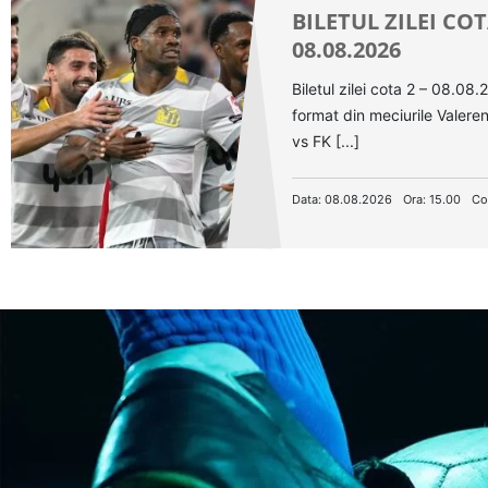
BILETUL ZILEI COT
08.08.2026
Biletul zilei cota 2 – 08.08
format din meciurile Valere
vs FK [...]
Data: 08.08.2026
Ora: 15.00
Cot