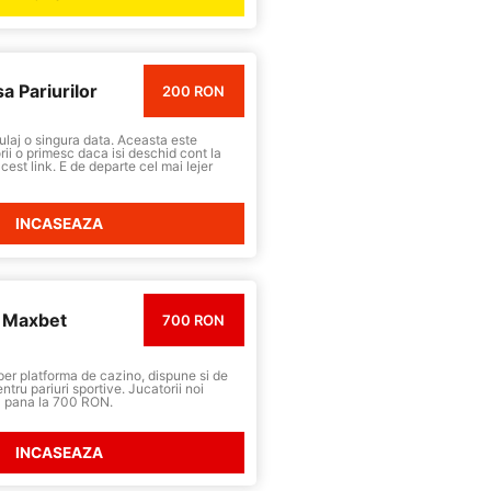
a Pariurilor
200 RON
laj o singura data. Aceasta este
rii o primesc daca isi deschid cont la
acest link. E de departe cel mai lejer
INCASEAZA
Maxbet
700 RON
er platforma de cazino, dispune si de
ntru pariuri sportive. Jucatorii noi
 pana la 700 RON.
INCASEAZA