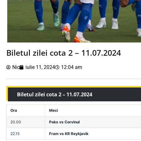
Biletul zilei cota 2 – 11.07.2024
Nic
iulie 11, 2024
12:04 am
Biletul zilei cota 2 – 11.07.2024
Ora
Meci
20.00
Paks vs Corvinul
22.15
Fram vs KR Reykjavik