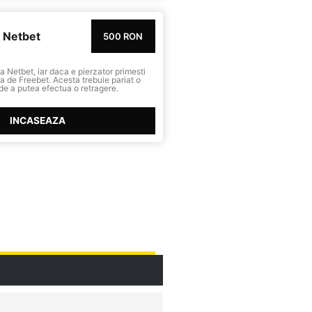
Netbet
500 RON
la Netbet, iar daca e pierzator primesti
ma de Freebet. Acesta trebuie pariat o
 de a putea efectua o retragere.
INCASEAZA