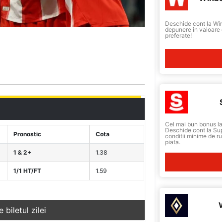
Deschide cont la Win
depunere in valoare 
preferate!
Cel mai bun bonus la
Deschide cont la Su
Pronostic
Cota
conditii minime de ru
piata.
1 & 2+
1.38
1/1 HT/FT
1.59
 biletul zilei