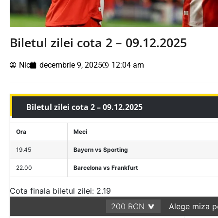
Biletul zilei cota 2 – 09.12.2025
Nic
decembrie 9, 2025
12:04 am
Biletul zilei cota 2 – 09.12.2025
Ora
Meci
19.45
Bayern vs Sporting
22.00
Barcelona vs Frankfurt
Cota finala biletul zilei: 2.19
Alege miza pe