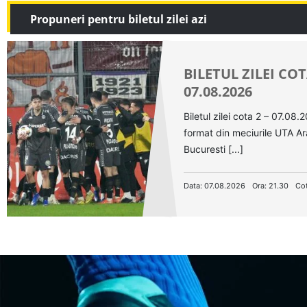
Propuneri pentru biletul zilei azi
BILETUL ZILEI COT
07.08.2026
Biletul zilei cota 2 – 07.08.
format din meciurile UTA A
Bucuresti [...]
Data: 07.08.2026
Ora: 21.30
Cot