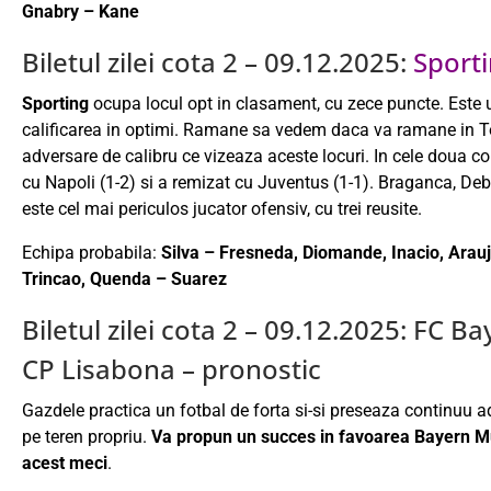
Gnabry – Kane
Biletul zilei cota 2 – 09.12.2025:
Sport
Sporting
ocupa locul opt in clasament, cu zece puncte. Este un
calificarea in optimi. Ramane sa vedem daca va ramane in Top
adversare de calibru ce vizeaza aceste locuri. In cele doua co
cu Napoli (1-2) si a remizat cu Juventus (1-1). Braganca, Deb
este cel mai periculos jucator ofensiv, cu trei reusite.
Echipa probabila:
Silva – Fresneda, Diomande, Inacio, Ara
Trincao, Quenda – Suarez
Biletul zilei cota 2 – 09.12.2025: FC 
CP Lisabona – pronostic
Gazdele practica un fotbal de forta si-si preseaza continuu ad
pe teren propriu.
Va propun un succes in favoarea Bayern Mun
acest meci
.