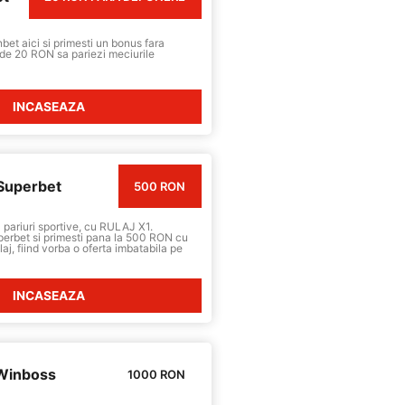
bet aici si primesti un bonus fara
de 20 RON sa pariezi meciurile
INCASEAZA
Superbet
500 RON
 pariuri sportive, cu RULAJ X1.
perbet si primesti pana la 500 RON cu
laj, fiind vorba o oferta imbatabila pe
INCASEAZA
Winboss
1000 RON