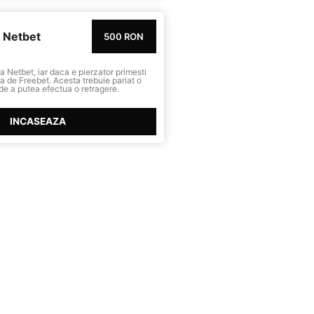
Netbet
500 RON
la Netbet, iar daca e pierzator primesti
ma de Freebet. Acesta trebuie pariat o
 de a putea efectua o retragere.
INCASEAZA