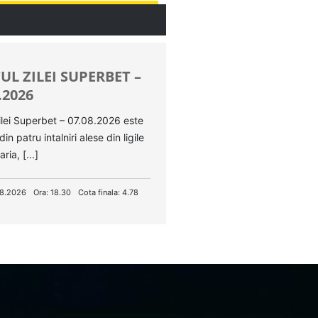
UL ZILEI SUPERBET –
.2026
zilei Superbet – 07.08.2026 este
din patru intalniri alese din ligile
ria, [...]
08.2026
Ora: 18.30
Cota finala: 4.78