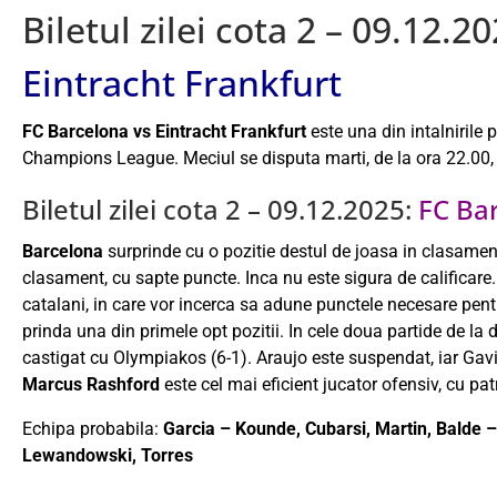
Biletul zilei cota 2 – 09.12.2
Eintracht Frankfurt
FC Barcelona vs Eintracht Frankfurt
este una din intalnirile
Champions League. Meciul se disputa marti, de la ora 22.00
Biletul zilei cota 2 – 09.12.2025:
FC Ba
Barcelona
surprinde cu o pozitie destul de joasa in clasam
clasament, cu sapte puncte. Inca nu este sigura de calificare
catalani, in care vor incerca sa adune punctele necesare pen
prinda una din primele opt pozitii. In cele doua partide de la 
castigat cu Olympiakos (6-1). Araujo este suspendat, iar Gavi
Marcus Rashford
este cel mai eficient jucator ofensiv, cu pat
Echipa probabila:
Garcia – Kounde, Cubarsi, Martin, Balde 
Lewandowski, Torres