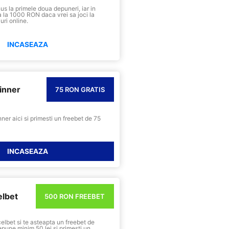
us la primele doua depuneri, iar in
a la 1000 RON daca vrei sa joci la
uri online.
INCASEAZA
inner
75 RON GRATIS
ner aici si primesti un freebet de 75
INCASEAZA
elbet
500 RON FREEBET
elbet si te asteapta un freebet de
une minim 50 lei si primesti un