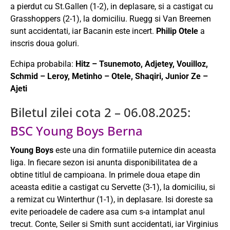
a pierdut cu St.Gallen (1-2), in deplasare, si a castigat cu
Grasshoppers (2-1), la domiciliu. Ruegg si Van Breemen
sunt accidentati, iar Bacanin este incert.
Philip Otele
a
inscris doua goluri.
Echipa probabila:
Hitz – Tsunemoto, Adjetey, Vouilloz,
Schmid – Leroy, Metinho – Otele, Shaqiri, Junior Ze –
Ajeti
Biletul zilei cota 2 – 06.08.2025:
BSC Young Boys Berna
Young Boys
este una din formatiile puternice din aceasta
liga. In fiecare sezon isi anunta disponibilitatea de a
obtine titlul de campioana. In primele doua etape din
aceasta editie a castigat cu Servette (3-1), la domiciliu, si
a remizat cu Winterthur (1-1), in deplasare. Isi doreste sa
evite perioadele de cadere asa cum s-a intamplat anul
trecut. Conte, Seiler si Smith sunt accidentati, iar Virginius