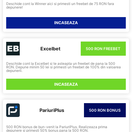
Deschide cont la Winner aici si primesti un freebet de 75 RON fara
depunere!
INCASEAZA
Excelbet
500 RON FREEBET
Deschide cont la Excelbet si te asteapta un freebet de pana la 500
RON. Depune minim 50 lei si primesti un freebet de 100% din valoarea
depunerii.
INCASEAZA
PariuriPlus
500 RON BONUS
500 RON bonus de bun-venit la PariuriPlus. Realizeaza prima
depunere si primesti 50% bonus pana la 500 RON.