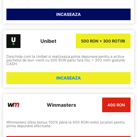
INCASEAZA
Unibet
500 RON + 300 ROTIRI
Deschide cont la Unibet si realizeaza prima depunere pentru a activa
pachetul de bun-venit cu 500 RON pariu fara risc + 300 rotiri gratuite
CASH.
INCASEAZA
Winmasters
400 RON
Winmasters ofera bonus 100% pana la 400 RON noilor jucatori pentru
prima depunere efectuata.