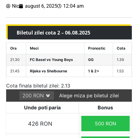
Nic
august 6, 2025
12:04 am
Biletul zilei cota 2 – 06.08.2025
Ora
Meci
Pronostic
Cota
21.30
FC Basel vs Young Boys
GG
1.39
21.45
Rijeka vs Shelbourne
1 & 2+
1.53
Cota finala biletul zilei: 2.13
Alege miza pe biletul zilei
Unde poti paria
Bonus
426 RON
500 RON