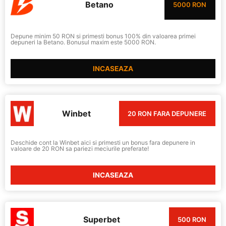
Betano
5000 RON
Depune minim 50 RON si primesti bonus 100% din valoarea primei
depuneri la Betano. Bonusul maxim este 5000 RON.
INCASEAZA
Winbet
20 RON FARA DEPUNERE
Deschide cont la Winbet aici si primesti un bonus fara depunere in
valoare de 20 RON sa pariezi meciurile preferate!
INCASEAZA
Superbet
500 RON