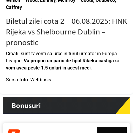
Wilson – Wood, Lunney, McInroy – Coote, Odubeko,
Caffrey
Biletul zilei cota 2 – 06.08.2025: HNK
Rijeka vs Shelbourne Dublin –
pronostic
Croatii sunt favoriti sa urce in turul urmator in Europa
League.
Va propun un pariu de tipul Rikeka castiga si
vom avea peste 1.5 goluri in acest meci
.
Sursa foto: Wettbasis
Bonusuri