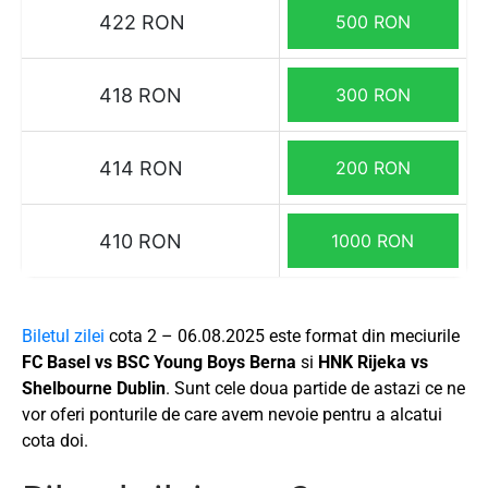
422 RON
500 RON
418 RON
300 RON
414 RON
200 RON
410 RON
1000 RON
Biletul zilei
cota 2 – 06.08.2025 este format din meciurile
FC Basel vs BSC Young Boys Berna
si
HNK Rijeka vs
Shelbourne Dublin
. Sunt cele doua partide de astazi ce ne
vor oferi ponturile de care avem nevoie pentru a alcatui
cota doi.