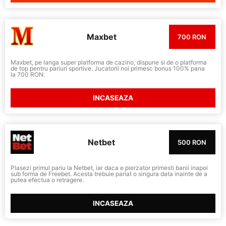
Maxbet
700 RON
Maxbet, pe langa super platforma de cazino, dispune si de o platforma
de top pentru pariuri sportive. Jucatorii noi primesc bonus 100% pana
la 700 RON.
INCASEAZA
Netbet
500 RON
Plasezi primul pariu la Netbet, iar daca e pierzator primesti banii inapoi
sub forma de Freebet. Acesta trebuie pariat o singura data inainte de a
putea efectua o retragere.
INCASEAZA