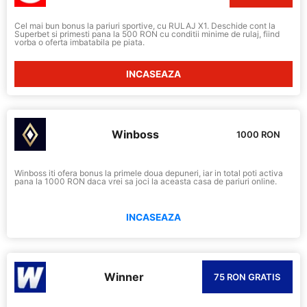
Cel mai bun bonus la pariuri sportive, cu RULAJ X1. Deschide cont la
Superbet si primesti pana la 500 RON cu conditii minime de rulaj, fiind
vorba o oferta imbatabila pe piata.
INCASEAZA
Winboss
1000 RON
Winboss iti ofera bonus la primele doua depuneri, iar in total poti activa
pana la 1000 RON daca vrei sa joci la aceasta casa de pariuri online.
INCASEAZA
Winner
75 RON GRATIS