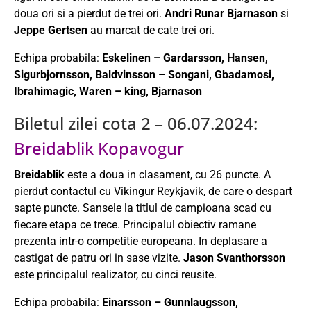
doua ori si a pierdut de trei ori.
Andri Runar Bjarnason
si
Jeppe Gertsen
au marcat de cate trei ori.
Echipa probabila:
Eskelinen – Gardarsson, Hansen,
Sigurbjornsson, Baldvinsson – Songani, Gbadamosi,
Ibrahimagic, Waren – king, Bjarnason
Biletul zilei cota 2 – 06.07.2024:
Breidablik Kopavogur
Breidablik
este a doua in clasament, cu 26 puncte. A
pierdut contactul cu Vikingur Reykjavik, de care o despart
sapte puncte. Sansele la titlul de campioana scad cu
fiecare etapa ce trece. Principalul obiectiv ramane
prezenta intr-o competitie europeana. In deplasare a
castigat de patru ori in sase vizite.
Jason Svanthorsson
este principalul realizator, cu cinci reusite.
Echipa probabila:
Einarsson – Gunnlaugsson,