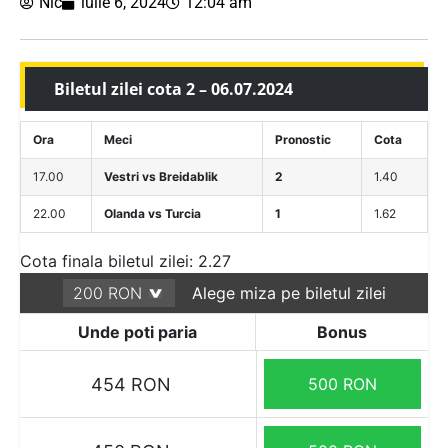
Nic
iulie 6, 2024
12:04 am
Biletul zilei cota 2 – 06.07.2024
Ora
Meci
Pronostic
Cota
17.00
Vestri vs Breidablik
2
1.40
22.00
Olanda vs Turcia
1
1.62
Cota finala biletul zilei: 2.27
Alege miza pe biletul zilei
Unde poti paria
Bonus
454 RON
500 RON