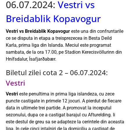
06.07.2024:
Vestri vs
Breidablik Kopavogur
Vestri vs Breidablik Kopavogur
este una din confruntarile
ce se disputa in etapa a treisprezecea in Besta Deild
Karla, prima liga din Islanda. Meciul este programat
sambata, de la ora 17.00, pe Stadion Kerecisvöllurinn din
Hnífsdalur, Ísafjarðabær.
Biletul zilei cota 2 – 06.07.2024:
Vestri
Vestri
este penultima in prima liga islandeza, cu zece
puncte castigate in primele 12 jocuri. A pierdut de fiecare
data in ultimele trei partide. A promovat la inceputul
sezonului, dupa ce a castigat barajul cu Afturelding. Ii
este destul de greu sa se adapteze la cerintele din aceasta
liga. In cele cinci intalniri de la domiciliu a castigat de