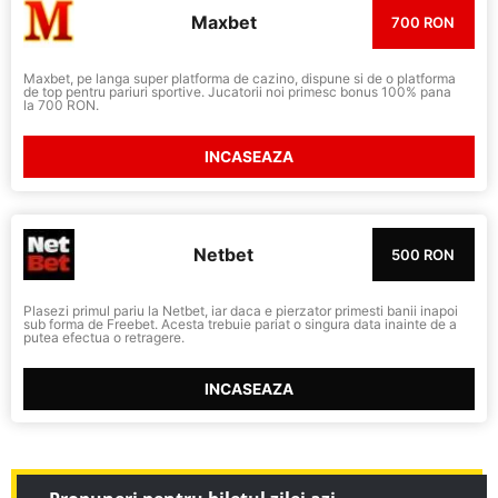
Maxbet
700 RON
Maxbet, pe langa super platforma de cazino, dispune si de o platforma
de top pentru pariuri sportive. Jucatorii noi primesc bonus 100% pana
la 700 RON.
INCASEAZA
Netbet
500 RON
Plasezi primul pariu la Netbet, iar daca e pierzator primesti banii inapoi
sub forma de Freebet. Acesta trebuie pariat o singura data inainte de a
putea efectua o retragere.
INCASEAZA