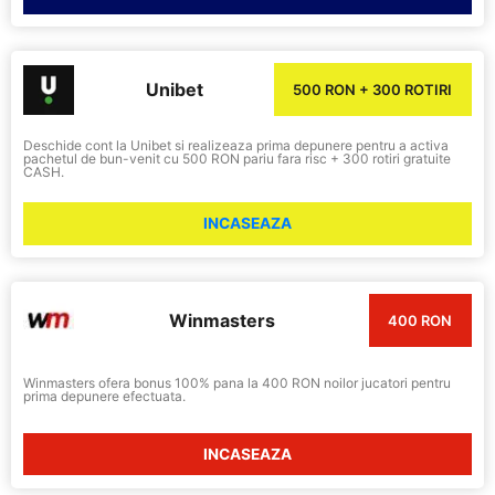
Unibet
500 RON + 300 ROTIRI
Deschide cont la Unibet si realizeaza prima depunere pentru a activa
pachetul de bun-venit cu 500 RON pariu fara risc + 300 rotiri gratuite
CASH.
INCASEAZA
Winmasters
400 RON
Winmasters ofera bonus 100% pana la 400 RON noilor jucatori pentru
prima depunere efectuata.
INCASEAZA