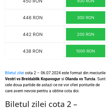
450 RON
500 RON
446 RON
300 RON
442 RON
200 RON
438 RON
1000 RON
Biletul zilei
cota 2 – 06.07.2024 este format din meciurile
Vestri vs Breidablik Kopavogur
si
Olanda vs Turcia
. Sunt
cele doua partide de astazi ce ne vor oferi ponturile de
care avem nevoie pentru a obtine cota doi.
Biletul zilei cota 2 –