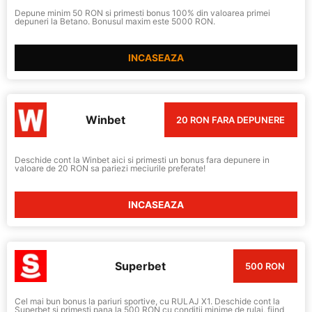
Depune minim 50 RON si primesti bonus 100% din valoarea primei
depuneri la Betano. Bonusul maxim este 5000 RON.
INCASEAZA
Winbet
20 RON FARA DEPUNERE
Deschide cont la Winbet aici si primesti un bonus fara depunere in
valoare de 20 RON sa pariezi meciurile preferate!
INCASEAZA
Superbet
500 RON
Cel mai bun bonus la pariuri sportive, cu RULAJ X1. Deschide cont la
Superbet si primesti pana la 500 RON cu conditii minime de rulaj, fiind