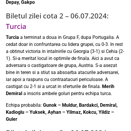
Depay, Gakpo
Biletul zilei cota 2 – 06.07.2024:
Turcia
Turcia
a terminat a doua in Grupa F, dupa Portugalia. A
cedat doar in confruntarea cu lidera grupei, cu 0-3. In rest
a obtinut victoria in intalnirile cu Georgia (3-1) si Cehia (2-
1). Si-a meritat locul in optimile de finala. Aici a avut ca
adversara o castigatoare de grupa, Austria. S-a asezat
bine in teren si a stiut sa absoarba atacurile adversarei,
iar apoi a raspuns cu contraatacuri periculoase. A
castigat cu 2-1 si a urcat in sferturile de finala.
Merih
Demiral
a inscris ambele goluri pentru echipa turca.
Echipa probabila:
Gunok – Muldur, Bardakci, Demiral,
Kadioglu – Yuksek, Ayhan – Yilmaz, Kokcu, Yildiz –
Guler