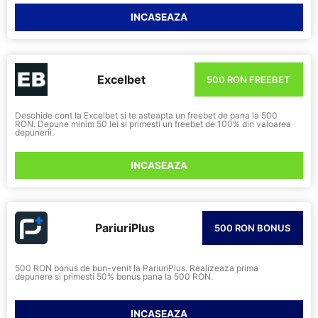
INCASEAZA
Excelbet
500 RON FREEBET
Deschide cont la Excelbet si te asteapta un freebet de pana la 500
RON. Depune minim 50 lei si primesti un freebet de 100% din valoarea
depunerii.
INCASEAZA
PariuriPlus
500 RON BONUS
500 RON bonus de bun-venit la PariuriPlus. Realizeaza prima
depunere si primesti 50% bonus pana la 500 RON.
INCASEAZA