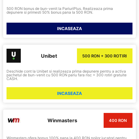
500 RON bonus de bun-venit la PariuriPlus. Realizeaza prima
depunere si primesti 50% bonus pana la 500 RON.
INCASEAZA
Unibet
500 RON + 300 ROTIRI
Deschide cont la Unibet si realizeaza prima depunere pentru a activa
pachetul de bun-venit cu 500 RON pariu fara risc + 300 rotiri gratuite
CASH.
INCASEAZA
Winmasters
400 RON
Winmasters ofera bonus 100% pana la 400 RON noilor jucatori pentru