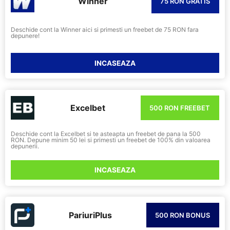
Winner
75 RON GRATIS
Deschide cont la Winner aici si primesti un freebet de 75 RON fara
depunere!
INCASEAZA
Excelbet
500 RON FREEBET
Deschide cont la Excelbet si te asteapta un freebet de pana la 500
RON. Depune minim 50 lei si primesti un freebet de 100% din valoarea
depunerii.
INCASEAZA
PariuriPlus
500 RON BONUS