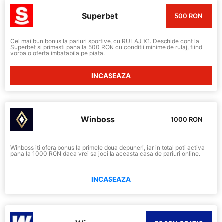
Superbet
500 RON
Cel mai bun bonus la pariuri sportive, cu RULAJ X1. Deschide cont la
Superbet si primesti pana la 500 RON cu conditii minime de rulaj, fiind
vorba o oferta imbatabila pe piata.
INCASEAZA
Winboss
1000 RON
Winboss iti ofera bonus la primele doua depuneri, iar in total poti activa
pana la 1000 RON daca vrei sa joci la aceasta casa de pariuri online.
INCASEAZA