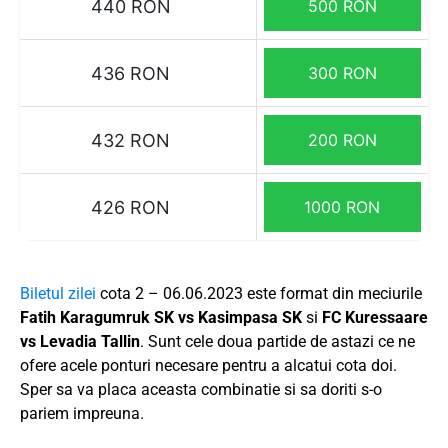
440 RON
500 RON
436 RON
300 RON
432 RON
200 RON
426 RON
1000 RON
Biletul zilei
cota 2 – 06.06.2023 este format din meciurile
Fatih Karagumruk SK vs Kasimpasa SK
si
FC Kuressaare
vs Levadia Tallin
. Sunt cele doua partide de astazi ce ne
ofere acele ponturi necesare pentru a alcatui cota doi.
Sper sa va placa aceasta combinatie si sa doriti s-o
pariem impreuna.