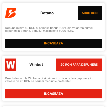
Betano
5000 RON
Depune minim 50 RON si primesti bonus 100% din valoarea primei
depuneri la Betano. Bonusul maxim este 5000 RON.
INCASEAZA
Winbet
20 RON FARA DEPUNERE
Deschide cont la Winbet aici si primesti un bonus fara depunere in
valoare de 20 RON sa pariezi meciurile preferate!
INCASEAZA