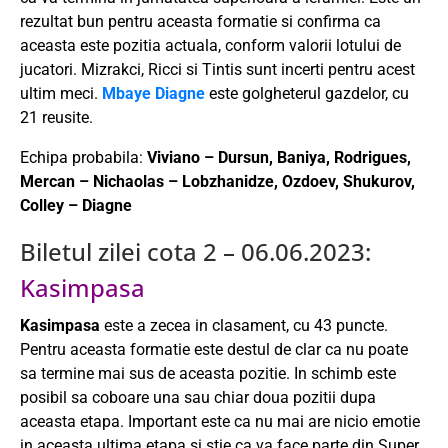
rezultat bun pentru aceasta formatie si confirma ca
aceasta este pozitia actuala, conform valorii lotului de
jucatori. Mizrakci, Ricci si Tintis sunt incerti pentru acest
ultim meci.
Mbaye Diagne
este golgheterul gazdelor, cu
21 reusite.
Echipa probabila:
Viviano – Dursun, Baniya, Rodrigues,
Mercan – Nichaolas – Lobzhanidze, Ozdoev, Shukurov,
Colley – Diagne
Biletul zilei cota 2 – 06.06.2023:
Kasimpasa
Kasimpasa
este a zecea in clasament, cu 43 puncte.
Pentru aceasta formatie este destul de clar ca nu poate
sa termine mai sus de aceasta pozitie. In schimb este
posibil sa coboare una sau chiar doua pozitii dupa
aceasta etapa. Important este ca nu mai are nicio emotie
in aceasta ultima etapa si stie ca va face parte din Super