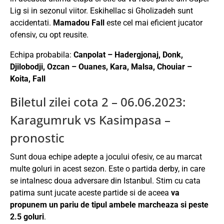
Lig si in sezonul viitor. Eskihellac si Gholizadeh sunt
accidentati.
Mamadou Fall
este cel mai eficient jucator
ofensiv, cu opt reusite.
Echipa probabila:
Canpolat – Hadergjonaj, Donk,
Djilobodji, Ozcan – Ouanes, Kara, Malsa, Chouiar –
Koita, Fall
Biletul zilei cota 2 – 06.06.2023:
Karagumruk vs Kasimpasa –
pronostic
Sunt doua echipe adepte a jocului ofesiv, ce au marcat
multe goluri in acest sezon. Este o partida derby, in care
se intalnesc doua adversare din Istanbul. Stim cu cata
patima sunt jucate aceste partide si de aceea
va
propunem un pariu de tipul ambele marcheaza si peste
2.5 goluri
.