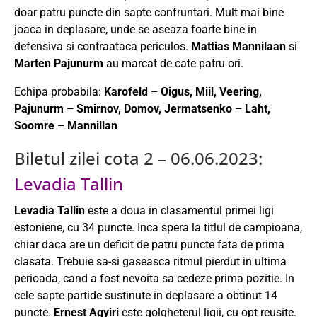
doar patru puncte din sapte confruntari. Mult mai bine
joaca in deplasare, unde se aseaza foarte bine in
defensiva si contraataca periculos.
Mattias Mannilaan
si
Marten Pajunurm
au marcat de cate patru ori.
Echipa probabila:
Karofeld – Oigus, Miil, Veering,
Pajunurm – Smirnov, Domov, Jermatsenko – Laht,
Soomre – Mannillan
Biletul zilei cota 2 – 06.06.2023:
Levadia Tallin
Levadia Tallin
este a doua in clasamentul primei ligi
estoniene, cu 34 puncte. Inca spera la titlul de campioana,
chiar daca are un deficit de patru puncte fata de prima
clasata. Trebuie sa-si gaseasca ritmul pierdut in ultima
perioada, cand a fost nevoita sa cedeze prima pozitie. In
cele sapte partide sustinute in deplasare a obtinut 14
puncte.
Ernest Agyiri
este golgheterul ligii, cu opt reusite.