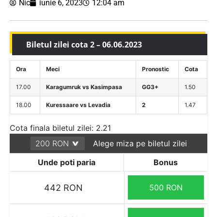
Nic
iunie 6, 2023
12:04 am
Biletul zilei cota 2 – 06.06.2023
Ora
Meci
Pronostic
Cota
17.00
Karagumruk vs Kasimpasa
GG3+
1.50
18.00
Kuressaare vs Levadia
2
1.47
Cota finala biletul zilei: 2.21
Alege miza pe biletul zilei
Unde poti paria
Bonus
442 RON
500 RON