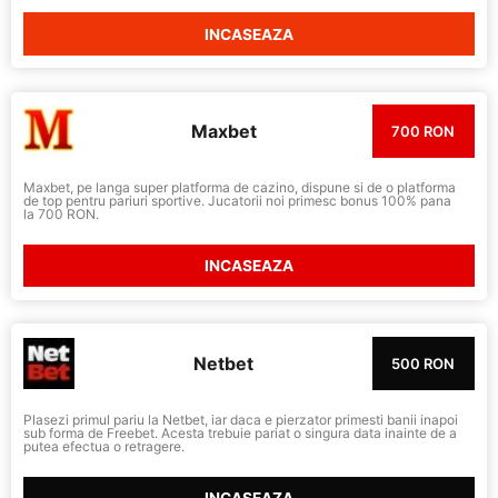
INCASEAZA
Maxbet
700 RON
Maxbet, pe langa super platforma de cazino, dispune si de o platforma
de top pentru pariuri sportive. Jucatorii noi primesc bonus 100% pana
la 700 RON.
INCASEAZA
Netbet
500 RON
Plasezi primul pariu la Netbet, iar daca e pierzator primesti banii inapoi
sub forma de Freebet. Acesta trebuie pariat o singura data inainte de a
putea efectua o retragere.
INCASEAZA