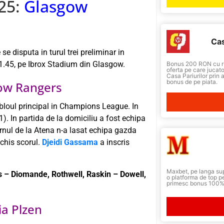
025:
Glasgow
Cas
 se disputa in turul trei preliminar in
1.45, pe Ibrox Stadium din Glasgow.
Bonus 200 RON cu ru
oferta pe care jucato
Casa Pariurilor prin 
bonus de pe piata.
ow Rangers
abloul principal in Champions League. In
1). In partida de la domiciliu a fost echipa
ernul de la Atena n-a lasat echipa gazda
echis scorul.
Djeidi Gassama
a inscris
Maxbet, pe langa sup
ns – Diomande, Rothwell, Raskin – Dowell,
o platforma de top pe
primesc bonus 100%
ia Plzen