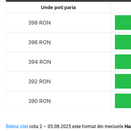
Unde poti paria
398 RON
396 RON
394 RON
392 RON
390 RON
Biletul zilei
cota 2 – 05.08.2025 este format din meciurile
Ha