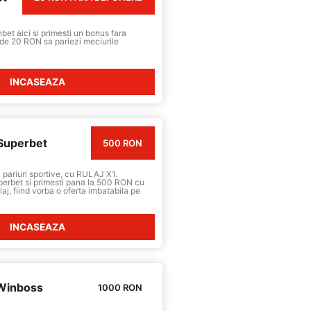
bet aici si primesti un bonus fara
de 20 RON sa pariezi meciurile
INCASEAZA
Superbet
500 RON
 pariuri sportive, cu RULAJ X1.
perbet si primesti pana la 500 RON cu
laj, fiind vorba o oferta imbatabila pe
INCASEAZA
Winboss
1000 RON