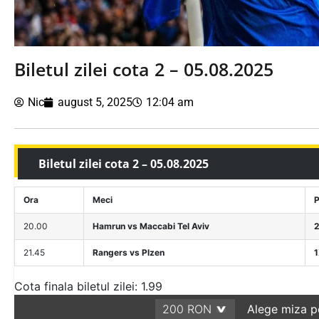
Biletul zilei cota 2 – 05.08.2025
Nic
august 5, 2025
12:04 am
Biletul zilei cota 2 – 05.08.2025
Ora
Meci
P
20.00
Hamrun vs Maccabi Tel Aviv
21.45
Rangers vs Plzen
1
Cota finala biletul zilei: 1.99
Alege miza pe