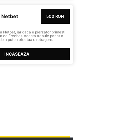
Netbet
500 RON
la Netbet, iar daca e pierzator primesti
ma de Freebet. Acesta trebuie pariat o
 de a putea efectua o retragere.
INCASEAZA