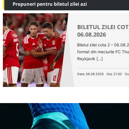
Propuneri pentru biletul zilei azi
BILETUL ZILEI COT
06.08.2026
Biletul zilei cota 2 – 06.08
format din meciurile FC Thu
Reykjavik [...]
Data: 06.08.2026
Ora: 21.00
Co