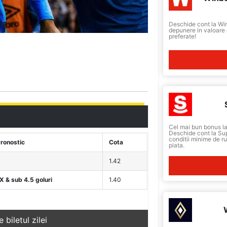
Deschide cont la Win
depunere in valoare 
preferate!
Cel mai bun bonus la
Deschide cont la Su
conditii minime de ru
ronostic
Cota
piata.
2
1.42
X & sub 4.5 goluri
1.40
 biletul zilei