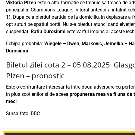
Viktoria Plzen
este o alta formatie ce trebuie sa treaca de ad
principal in Champions League. In turul anterior a intalnit ech
1). Dupa ce a pierdut partida de la domiciliu, in deplasare a f
opt suturi pe spatiul portii. Nu s-a pierdut atunci cand elvetie
suspendat.
Rafiu Durosinmi
este varful impins al aceste iech
Echipa probabila:
Wiegele – Dweh, Markovic, Jemelka – Have
Durosinmi
Biletul zilei cota 2 – 05.08.2025: Glas
Plzen – pronostic
Este o confruntare interesanta intre doua adversare cu perf
in plus scotienilor si de aceea
propunerea mea va fi una de ti
meci
.
Sursa foto: BBC