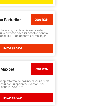
a Pariurilor
200 RON
laj o singura data. Aceasta este
rii o primesc daca isi deschid cont la
acest link. E de departe cel mai lejer
INCASEAZA
Maxbet
700 RON
er platforma de cazino, dispune si de
ntru pariuri sportive. Jucatorii noi
 pana la 700 RON.
INCASEAZA