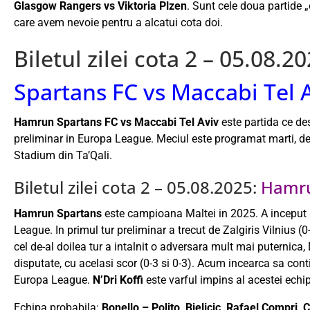
Glasgow Rangers vs Viktoria Plzen
. Sunt cele doua partide „
care avem nevoie pentru a alcatui cota doi.
Biletul zilei cota 2 – 05.08.2
Spartans FC vs Maccabi Tel 
Hamrun Spartans FC vs Maccabi Tel Aviv
este partida ce des
preliminar in Europa League. Meciul este programat marti, de 
Stadium din Ta’Qali.
Biletul zilei cota 2 – 05.08.2025:
Hamru
Hamrun Spartans
este campioana Maltei in 2025. A incepu
League. In primul tur preliminar a trecut de Zalgiris Vilnius (0-
cel de-al doilea tur a intalnit o adversara mult mai puternic
disputate, cu acelasi scor (0-3 si 0-3). Acum incearca sa con
Europa League.
N’Dri Koffi
este varful impins al acestei echi
Echipa probabila:
Bonello – Polito, Bjelicic, Rafael Compri