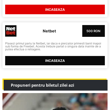
INCASEAZA
Netbet
500 RON
Plasezi primul pariu la Netbet, iar daca e pierzator primesti banii inapoi
sub forma de Freebet. Acesta trebuie pariat o singura data inainte de a
putea efectua o retragere.
INCASEAZA
Propuneri pentru biletul zilei azi