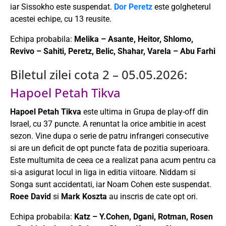
iar Sissokho este suspendat.
Dor Peretz
este golgheterul
acestei echipe, cu 13 reusite.
Echipa probabila:
Melika – Asante, Heitor, Shlomo,
Revivo – Sahiti, Peretz, Belic, Shahar, Varela – Abu Farhi
Biletul zilei cota 2 – 05.05.2026:
Hapoel Petah Tikva
Hapoel Petah Tikva
este ultima in Grupa de play-off din
Israel, cu 37 puncte. A renuntat la orice ambitie in acest
sezon. Vine dupa o serie de patru infrangeri consecutive
si are un deficit de opt puncte fata de pozitia superioara.
Este multumita de ceea ce a realizat pana acum pentru ca
si-a asigurat locul in liga in editia viitoare. Niddam si
Songa sunt accidentati, iar Noam Cohen este suspendat.
Roee David
si
Mark Koszta
au inscris de cate opt ori.
Echipa probabila:
Katz – Y.Cohen, Dgani, Rotman, Rosen