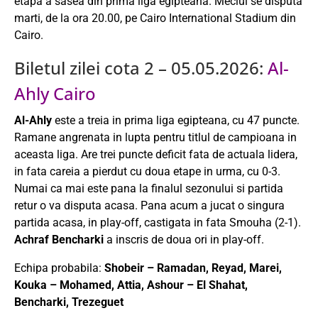
etapa a sasea din prima liga egipteana. Meciul se disputa
marti, de la ora 20.00, pe Cairo International Stadium din
Cairo.
Biletul zilei cota 2 – 05.05.2026:
Al-
Ahly Cairo
Al-Ahly
este a treia in prima liga egipteana, cu 47 puncte.
Ramane angrenata in lupta pentru titlul de campioana in
aceasta liga. Are trei puncte deficit fata de actuala lidera,
in fata careia a pierdut cu doua etape in urma, cu 0-3.
Numai ca mai este pana la finalul sezonului si partida
retur o va disputa acasa. Pana acum a jucat o singura
partida acasa, in play-off, castigata in fata Smouha (2-1).
Achraf Bencharki
a inscris de doua ori in play-off.
Echipa probabila:
Shobeir – Ramadan, Reyad, Marei,
Kouka – Mohamed, Attia, Ashour – El Shahat,
Bencharki, Trezeguet