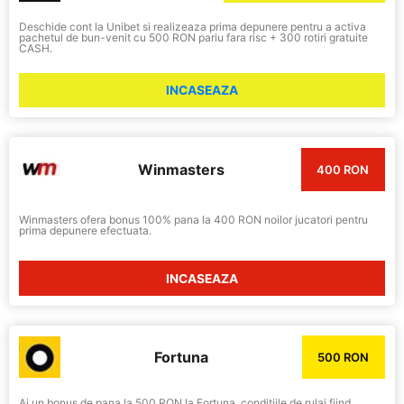
Deschide cont la Unibet si realizeaza prima depunere pentru a activa
pachetul de bun-venit cu 500 RON pariu fara risc + 300 rotiri gratuite
CASH.
INCASEAZA
Winmasters
400 RON
Winmasters ofera bonus 100% pana la 400 RON noilor jucatori pentru
prima depunere efectuata.
INCASEAZA
Fortuna
500 RON
Ai un bonus de pana la 500 RON la Fortuna, conditiile de rulaj fiind