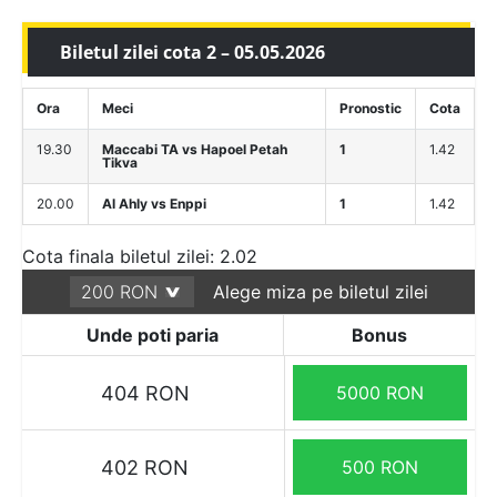
Biletul zilei cota 2 – 05.05.2026
Ora
Meci
Pronostic
Cota
19.30
Maccabi TA vs Hapoel Petah
1
1.42
Tikva
20.00
Al Ahly vs Enppi
1
1.42
Cota finala biletul zilei: 2.02
Alege miza pe biletul zilei
Unde poti paria
Bonus
404 RON
5000 RON
402 RON
500 RON