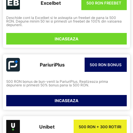
Excelbet
500 RON FREEBET
Deschide cont la Excelbet si te asteapta un freebet de pana la 500
RON. Depune minim 50 lei si primesti un freebet de 100% din valoarea
depunerii.
INCASEAZA
PariuriPlus
500 RON BONUS
500 RON bonus de bun-venit la PariuriPlus. Realizeaza prima
depunere si primesti 50% bonus pana la 500 RON.
INCASEAZA
Unibet
500 RON + 300 ROTIRI