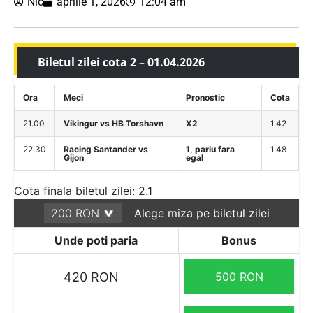
Nic
aprilie 1, 2026
12:04 am
Biletul zilei cota 2 – 01.04.2026
Ora
Meci
Pronostic
Cota
21.00
Vikingur vs HB Torshavn
X2
1.42
22.30
Racing Santander vs
1, pariu fara
1.48
Gijon
egal
Cota finala biletul zilei: 2.1
Alege miza pe biletul zilei
Unde poti paria
Bonus
420 RON
500 RON