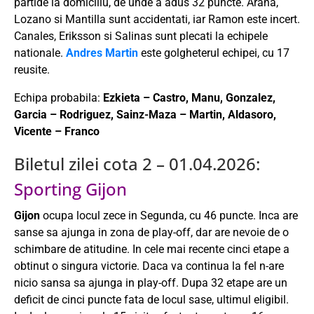
partide la domiciliu, de unde a adus 32 puncte. Arana,
Lozano si Mantilla sunt accidentati, iar Ramon este incert.
Canales, Eriksson si Salinas sunt plecati la echipele
nationale.
Andres Martin
este golgheterul echipei, cu 17
reusite.
Echipa probabila:
Ezkieta – Castro, Manu, Gonzalez,
Garcia – Rodriguez, Sainz-Maza – Martin, Aldasoro,
Vicente – Franco
Biletul zilei cota 2 – 01.04.2026:
Sporting Gijon
Gijon
ocupa locul zece in Segunda, cu 46 puncte. Inca are
sanse sa ajunga in zona de play-off, dar are nevoie de o
schimbare de atitudine. In cele mai recente cinci etape a
obtinut o singura victorie. Daca va continua la fel n-are
nicio sansa sa ajunga in play-off. Dupa 32 etape are un
deficit de cinci puncte fata de locul sase, ultimul eligibil.