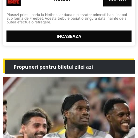
Plasezi primul pariu la Netbet, iar daca e pierzator primesti banii inapoi
sub forma de Freebet. Acesta trebuie pariat o singura data inainte de a
putea efectua o retragere.
INCASEAZA
Propuneri pentru biletul zilei azi