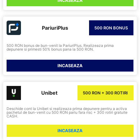
INCASEAZA
PariuriPlus
500 RON BONUS
500 RON bonus de bun-venit la PariuriPlus. Realizeaza prima
depunere si primesti 50% bonus pana la 500 RON.
INCASEAZA
Unibet
500 RON + 300 ROTIRI
Deschide cont la Unibet si realizeaza prima depunere pentru a activa
pachetul de bun-venit cu 500 RON pariu fara risc + 300 rotiri gratuite
CASH.
INCASEAZA