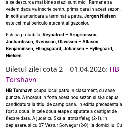
a se descurca mai bine astazi sunt mici. Ramane sa
vedem daca va inscrie pentru prima oara in acest sezon.
In editia anterioara a terminat a patra.
Jorgen Nielsen
este cel mai periculo atacant al gazdelor.
Echipa probabila:
Reynatrod – Arngrimsson,
Jonhardsson, Svensson, Olavsson – Atlason,
Benjaminsen, Ellingsgaard, Johansen – Hyllegaard,
Nielsen
Biletul zilei cota 2 – 01.04.2026:
HB
Torshavn
HB Torshavn
ocupa locul patru in clasament, cu sase
puncte. A inceput in forta acest nou sezon si si-a depus
candidatura la titlul de campioana. In editia precedenta a
fost a doua. In cele doua etape disputate a castigat de
fiecare data. A jucat cu Skala Itrottarfelag (2-1), in
deplasare, si cu 07 Vestur Sorvagur (2-0), la domiciliu. Cu