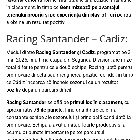
în clasament, în timp ce
Gent mizează pe avantajul
terenului propriu și pe experiența din play-off-uri
pentru
a obține un rezultat pozitiv.
Racing Santander – Cadiz:
Meciul dintre
Racing Santander
și
Cádiz
, programat pe 31
mai 2026, în ultima etapă din Segunda División, are mize
total diferite pentru cele două echipe: Racing luptă pentru
promovare directă sau menținerea poziției de lider, în timp
ce Cádiz încearcă să încheie sezonul cu un rezultat
pozitiv după un parcurs dificil.
Racing Santander
se află pe
primul loc în clasament
, cu
aproximativ
78 de puncte
, fiind una dintre cele mai
constante echipe ale sezonului și principală candidată la
promovare. Echipa a avut un atac foarte productiv și a
acumulat puncte importante pe tot parcursul
campionatului. În ultimele meciuri de campionat, Racing