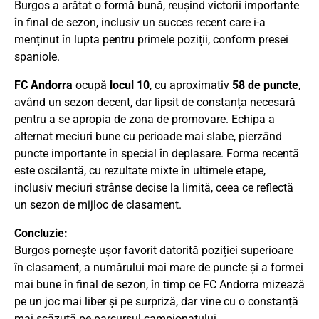
Burgos a arătat o formă bună, reușind victorii importante
în final de sezon, inclusiv un succes recent care i-a
menținut în lupta pentru primele poziții, conform presei
spaniole.
FC Andorra
ocupă
locul 10
, cu aproximativ
58 de puncte
,
având un sezon decent, dar lipsit de constanța necesară
pentru a se apropia de zona de promovare. Echipa a
alternat meciuri bune cu perioade mai slabe, pierzând
puncte importante în special în deplasare. Forma recentă
este oscilantă, cu rezultate mixte în ultimele etape,
inclusiv meciuri strânse decise la limită, ceea ce reflectă
un sezon de mijloc de clasament.
Concluzie:
Burgos pornește ușor favorit datorită poziției superioare
în clasament, a numărului mai mare de puncte și a formei
mai bune în final de sezon, în timp ce FC Andorra mizează
pe un joc mai liber și pe surpriză, dar vine cu o constanță
mai scăzută pe parcursul campionatului.