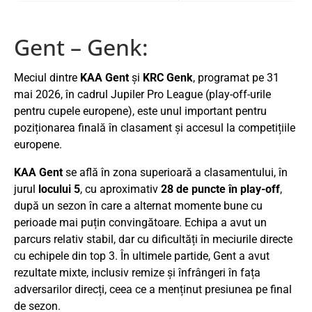
Gent – Genk:
Meciul dintre
KAA Gent
și
KRC Genk
, programat pe 31
mai 2026, în cadrul Jupiler Pro League (play-off-urile
pentru cupele europene), este unul important pentru
poziționarea finală în clasament și accesul la competițiile
europene.
KAA Gent
se află în zona superioară a clasamentului, în
jurul
locului 5
, cu aproximativ
28 de puncte în play-off
,
după un sezon în care a alternat momente bune cu
perioade mai puțin convingătoare. Echipa a avut un
parcurs relativ stabil, dar cu dificultăți în meciurile directe
cu echipele din top 3. În ultimele partide, Gent a avut
rezultate mixte, inclusiv remize și înfrângeri în fața
adversarilor direcți, ceea ce a menținut presiunea pe final
de sezon.