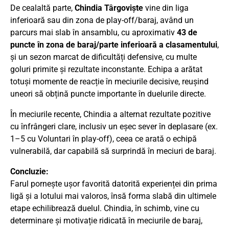
De cealaltă parte,
Chindia Târgoviște
vine din liga
inferioară sau din zona de play-off/baraj, având un
parcurs mai slab în ansamblu, cu aproximativ
43 de
puncte în zona de baraj/parte inferioară a clasamentului
,
și un sezon marcat de dificultăți defensive, cu multe
goluri primite și rezultate inconstante. Echipa a arătat
totuși momente de reacție în meciurile decisive, reușind
uneori să obțină puncte importante în duelurile directe.
În meciurile recente, Chindia a alternat rezultate pozitive
cu înfrângeri clare, inclusiv un eșec sever în deplasare (ex.
1–5 cu Voluntari în play-off), ceea ce arată o echipă
vulnerabilă, dar capabilă să surprindă în meciuri de baraj.
Concluzie:
Farul pornește ușor favorită datorită experienței din prima
ligă și a lotului mai valoros, însă forma slabă din ultimele
etape echilibrează duelul. Chindia, în schimb, vine cu
determinare și motivație ridicată în meciurile de baraj,