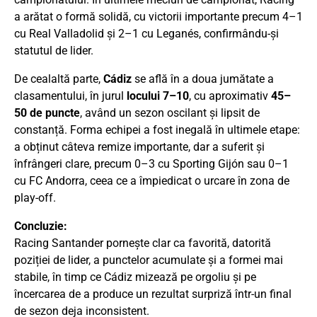
a arătat o formă solidă, cu victorii importante precum 4–1
cu Real Valladolid și 2–1 cu Leganés, confirmându-și
statutul de lider.
De cealaltă parte,
Cádiz
se află în a doua jumătate a
clasamentului, în jurul
locului 7–10
, cu aproximativ
45–
50 de puncte
, având un sezon oscilant și lipsit de
constanță. Forma echipei a fost inegală în ultimele etape:
a obținut câteva remize importante, dar a suferit și
înfrângeri clare, precum 0–3 cu Sporting Gijón sau 0–1
cu FC Andorra, ceea ce a împiedicat o urcare în zona de
play-off.
Concluzie:
Racing Santander pornește clar ca favorită, datorită
poziției de lider, a punctelor acumulate și a formei mai
stabile, în timp ce Cádiz mizează pe orgoliu și pe
încercarea de a produce un rezultat surpriză într-un final
de sezon deja inconsistent.