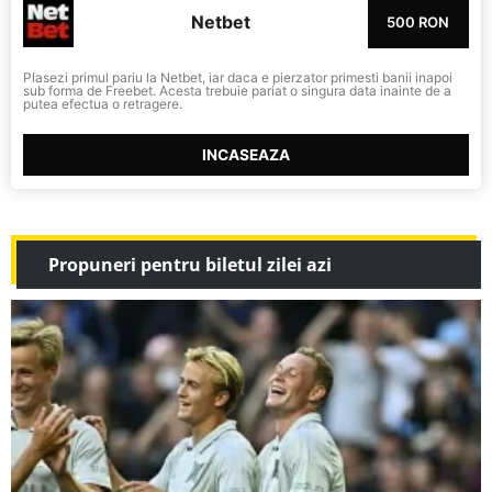
Netbet
500 RON
Plasezi primul pariu la Netbet, iar daca e pierzator primesti banii inapoi
sub forma de Freebet. Acesta trebuie pariat o singura data inainte de a
putea efectua o retragere.
INCASEAZA
Propuneri pentru biletul zilei azi