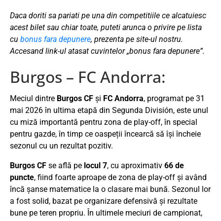
Daca doriti sa pariati pe una din competitiile ce alcatuiesc
acest bilet sau chiar toate, puteti arunca o privire pe lista
cu
bonus fara depunere
, prezenta pe site-ul nostru.
Accesand link-ul atasat cuvintelor „bonus fara depunere”.
Burgos – FC Andorra:
Meciul dintre
Burgos CF
și
FC Andorra
, programat pe 31
mai 2026 în ultima etapă din Segunda División, este unul
cu miză importantă pentru zona de play-off, în special
pentru gazde, în timp ce oaspeții încearcă să își încheie
sezonul cu un rezultat pozitiv.
Burgos CF
se află pe
locul 7
, cu aproximativ
66 de
puncte
, fiind foarte aproape de zona de play-off și având
încă șanse matematice la o clasare mai bună. Sezonul lor
a fost solid, bazat pe organizare defensivă și rezultate
bune pe teren propriu. În ultimele meciuri de campionat,