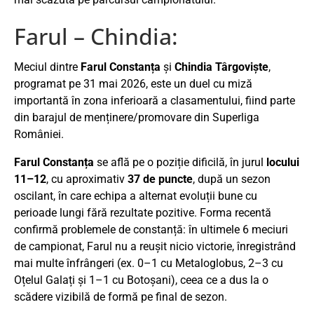
Farul – Chindia:
Meciul dintre
Farul Constanța
și
Chindia Târgoviște
,
programat pe 31 mai 2026, este un duel cu miză
importantă în zona inferioară a clasamentului, fiind parte
din barajul de menținere/promovare din Superliga
României.
Farul Constanța
se află pe o poziție dificilă, în jurul
locului
11–12
, cu aproximativ
37 de puncte
, după un sezon
oscilant, în care echipa a alternat evoluții bune cu
perioade lungi fără rezultate pozitive. Forma recentă
confirmă problemele de constanță: în ultimele 6 meciuri
de campionat, Farul nu a reușit nicio victorie, înregistrând
mai multe înfrângeri (ex. 0–1 cu Metaloglobus, 2–3 cu
Oțelul Galați și 1–1 cu Botoșani), ceea ce a dus la o
scădere vizibilă de formă pe final de sezon.