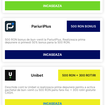
INCASEAZA
PariuriPlus
500 RON BONUS
500 RON bonus de bun-venit la PariuriPlus. Realizeaza prima
depunere si primesti 50% bonus pana la 500 RON.
INCASEAZA
Unibet
500 RON + 300 ROTIRI
Deschide cont la Unibet si realizeaza prima depunere pentru a activa
pachetul de bun-venit cu 500 RON pariu fara risc + 300 rotiri gratuite
CASH.
INCASEAZA