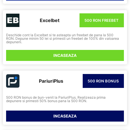
Excelbet
500 RON FREEBET
Deschide cont la Excelbet si te asteapta un freebet de pana la 500
RON. Depune minim 50 lei si primesti un freebet de 100% din valoarea
depunerii.
INCASEAZA
PariuriPlus
500 RON BONUS
500 RON bonus de bun-venit la PariuriPlus. Realizeaza prima
depunere si primesti 50% bonus pana la 500 RON.
INCASEAZA