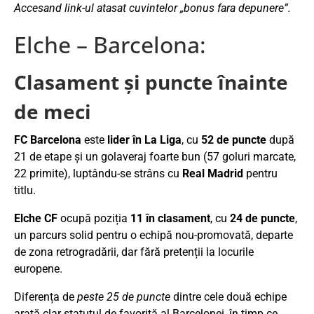
Accesand link-ul atasat cuvintelor „bonus fara depunere”.
Elche – Barcelona:
Clasament și puncte înainte
de meci
FC Barcelona
este
lider în La Liga
, cu
52 de puncte
după
21 de etape și un golaveraj foarte bun (57 goluri marcate,
22 primite), luptându-se strâns cu
Real Madrid
pentru
titlu.
Elche CF
ocupă poziția
11 în clasament
, cu
24 de puncte
,
un parcurs solid pentru o echipă nou-promovată, departe
de zona retrogradării, dar fără pretenții la locurile
europene.
Diferența de
peste 25 de puncte
dintre cele două echipe
arată clar statutul de favorită al Barcelonei, în timp ce