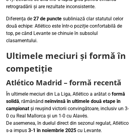
retrogradării și are rezultate inconsistente.
Diferența de
27 de puncte
subliniază clar statutul celor
două echipe: Atlético este într-o poziție confortabilă de
top, pe când Levante se chinuie în subsolul
clasamentului.
Ultimele meciuri și formă în
competiție
Atlético Madrid – formă recentă
În ultimele meciuri din La Liga, Atlético a arătat o
formă
solidă
, rămânând
neînvinsă în ultimele două etape în
campionat
și reușind victorii convingătoare, inclusiv un 3-
0 cu Real Mallorca și un 1-0 cu Alavés.
De asemenea, în duelul direct din sezonul regulat, Atlético
s-a impus
3-1 în noiembrie 2025
cu Levante.