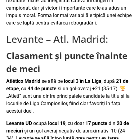
rezultate mixte: au înregistrat câteva înfrângeri în
campionat, dar și victorii importante care le-au adus un
impuls moral. Forma lor mai variabilă e tipică unei echipe
care se luptă pentru evitarea retrogradării.
Levante – Atl. Madrid:
Clasament și puncte înainte
de meci
Atlético Madrid
se află pe
locul 3 în La Liga
, după
21 de
etape
, cu
44 de puncte
și un gol-averaj +21 (35-17).
„Atleti” sunt una dintre principalele candidate la titlu și la
locurile de Liga Campionilor, fiind clar favoriți în fața
acestui duel.
Levante UD
ocupă
locul 19
, cu doar
17 puncte
din
20 de
meciuri
și un gol-averaj negativ de aproximativ -10 (24-
34). Levante se află într-o luptă grea pentru evitarea