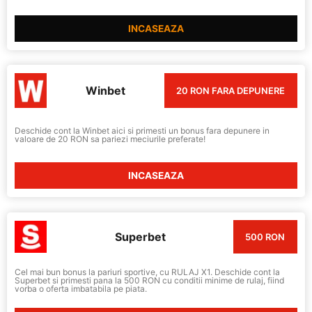
INCASEAZA
Winbet
20 RON FARA DEPUNERE
Deschide cont la Winbet aici si primesti un bonus fara depunere in
valoare de 20 RON sa pariezi meciurile preferate!
INCASEAZA
Superbet
500 RON
Cel mai bun bonus la pariuri sportive, cu RULAJ X1. Deschide cont la
Superbet si primesti pana la 500 RON cu conditii minime de rulaj, fiind
vorba o oferta imbatabila pe piata.