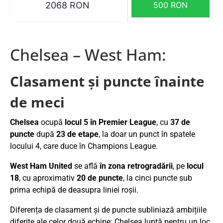
2068 RON
500 RON
Chelsea – West Ham:
Clasament și puncte înainte
de meci
Chelsea
ocupă
locul 5 în Premier League
, cu
37 de
puncte
după
23 de etape
, la doar un punct în spatele
locului 4, care duce în Champions League.
West Ham United
se află
în zona retrogradării
, pe
locul
18
, cu aproximativ
20 de puncte
, la cinci puncte sub
prima echipă de deasupra liniei roșii.
Diferența de clasament și de puncte subliniază ambițiile
diferite ale celor două echipe: Chelsea luptă pentru un loc