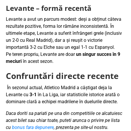
Levante – formă recentă
Levante a avut un parcurs modest: deși a obținut câteva
rezultate pozitive, forma lor rămâne inconsistentă. În
ultimele etape, Levante a suferit înfrângeri grele (inclusiv
un 2-0 cu Real Madrid), dar a și reușit o victorie
importantă 3-2 cu Elche sau un egal 1-1 cu Espanyol.
Pe teren propriu, Levante are doar
un singur succes în 9
meciuri
în acest sezon.
Confruntări directe recente
În sezonul actual, Atletico Madrid a câștigat deja la
Levante cu
3-1
în La Liga, iar statisticile istorice arată o
dominare clară a echipei madrilene în duelurile directe.
Daca doriti sa pariati pe una din competitiile ce alcatuiesc
acest bilet sau chiar toate, puteti arunca o privire pe lista
cu
bonus fara depunere
, prezenta pe site-ul nostru.