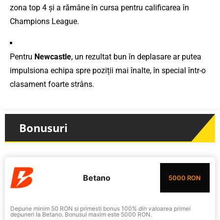
zona top 4 și a rămâne în cursa pentru calificarea în
Champions League.
Pentru
Newcastle
, un rezultat bun în deplasare ar putea
impulsiona echipa spre poziții mai înalte, în special într-o
clasament foarte strâns.
Bonusuri
Betano
5000 RON
Depune minim 50 RON si primesti bonus 100% din valoarea primei
depuneri la Betano. Bonusul maxim este 5000 RON.