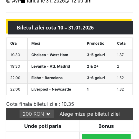
AVP
ianuarie 31, 2026
12:00 am
Biletul zilei cota 10 – 31.01.2026
Ora
Meci
Pronostic
Cota
19:30
Chelsea - West Ham
3-5 goluri
1.87
19:30
Levante - Atl. Madrid
2 & 2+
2
22:00
Elche - Barcelona
3-6 goluri
1.52
22:00
Liverpool - Newcastle
1
1.82
Cota finala biletul zilei: 10.35
Alege miza pe biletul zilei
Unde poti paria
Bonus