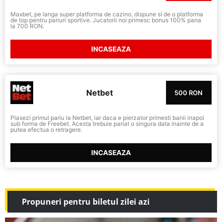
Maxbet, pe langa super platforma de cazino, dispune si de o platforma
de top pentru pariuri sportive. Jucatorii noi primesc bonus 100% pana
la 700 RON.
INCASEAZA
Netbet
500 RON
Plasezi primul pariu la Netbet, iar daca e pierzator primesti banii inapoi
sub forma de Freebet. Acesta trebuie pariat o singura data inainte de a
putea efectua o retragere.
INCASEAZA
Propuneri pentru biletul zilei azi