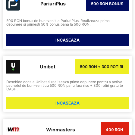
PariuriPlus
500 RON BONUS
500 RON bonus de bun-venit la PariuriPlus. Realizeaza prima
depunere si primesti 50% bonus pana la 500 RON.
INCASEAZA
Unibet
500 RON + 300 ROTIRI
Deschide cont la Unibet si realizeaza prima depunere pentru a activa
pachetul de bun-venit cu 500 RON pariu fara risc + 300 rotiri gratuite
CASH.
INCASEAZA
Winmasters
400 RON