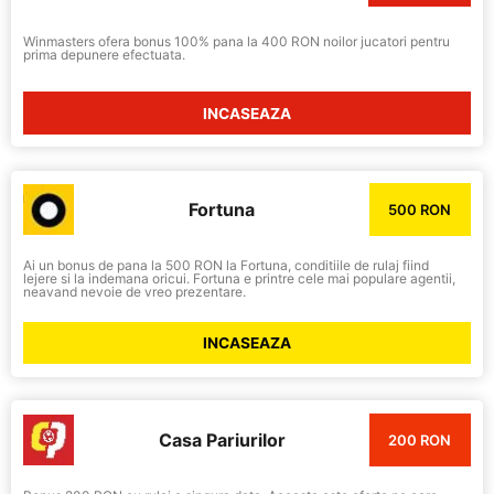
Winmasters ofera bonus 100% pana la 400 RON noilor jucatori pentru
prima depunere efectuata.
INCASEAZA
Fortuna
500 RON
Ai un bonus de pana la 500 RON la Fortuna, conditiile de rulaj fiind
lejere si la indemana oricui. Fortuna e printre cele mai populare agentii,
neavand nevoie de vreo prezentare.
INCASEAZA
Casa Pariurilor
200 RON