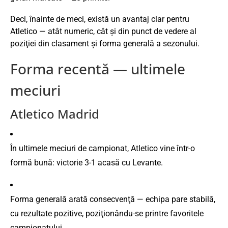
Deci, înainte de meci, există un avantaj clar pentru
Atletico — atât numeric, cât şi din punct de vedere al
poziţiei din clasament și forma generală a sezonului.
Forma recentă — ultimele
meciuri
Atletico Madrid
În ultimele meciuri de campionat, Atletico vine într-o
formă bună: victorie 3-1 acasă cu Levante.
Forma generală arată consecvenţă — echipa pare stabilă,
cu rezultate pozitive, poziţionându-se printre favoritele
campionatului.