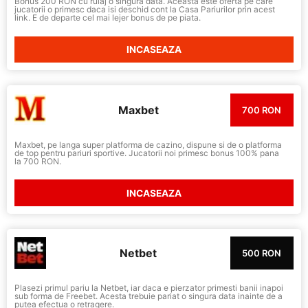
Bonus 200 RON cu rulaj o singura data. Aceasta este oferta pe care
jucatorii o primesc daca isi deschid cont la Casa Pariurilor prin acest
link. E de departe cel mai lejer bonus de pe piata.
INCASEAZA
Maxbet
700 RON
Maxbet, pe langa super platforma de cazino, dispune si de o platforma
de top pentru pariuri sportive. Jucatorii noi primesc bonus 100% pana
la 700 RON.
INCASEAZA
Netbet
500 RON
Plasezi primul pariu la Netbet, iar daca e pierzator primesti banii inapoi
sub forma de Freebet. Acesta trebuie pariat o singura data inainte de a
putea efectua o retragere.