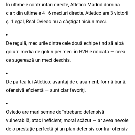
În ultimele confruntări directe, Atlético Madrid domină
clar: din ultimele 4–6 meciuri directe, Atletico are 3 victorii
şi 1 egal, Real Oviedo nu a câştigat niciun meci.
De regulă, meciurile dintre cele două echipe tind să aibă
goluri: media de goluri per meci în H2H e ridicată — ceea
ce sugerează un meci deschis.
De partea lui Atletico: avantaj de clasament, formă bună,
ofensivă eficientă — sunt clar favoriţi.
Oviedo are mari semne de întrebare: defensivă
vulnerabilă, atac ineficient, moral scăzut — ar avea nevoie
de o prestaţie perfectă şi un plan defensiv-contrar ofensiv