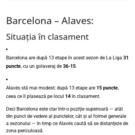
Barcelona – Alaves:
Situaţia în clasament
Barcelona are după 13 etape în acest sezon de La Liga
31
puncte
, cu un golaveraj de
36-15
.
Alavés stă mai modest: după 13 etape are
15 puncte
,
ceea ce îl plasează pe locul
14
în clasament.
Deci Barcelona este clar într-o poziţie superioară — atât
din punct de vedere al punctelor, cât şi al formei generale
a sezonului — în timp ce Alavés caută să se distanţeze de
zona periculoasă.