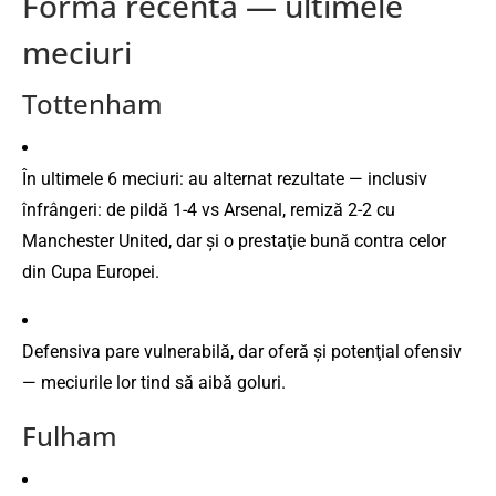
Forma recentă — ultimele
meciuri
Tottenham
În ultimele 6 meciuri: au alternat rezultate — inclusiv
înfrângeri: de pildă 1-4 vs Arsenal, remiză 2-2 cu
Manchester United, dar și o prestaţie bună contra celor
din Cupa Europei.
Defensiva pare vulnerabilă, dar oferă și potenţial ofensiv
— meciurile lor tind să aibă goluri.
Fulham