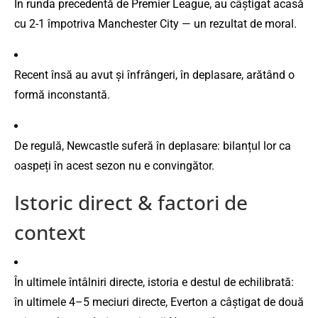
În runda precedentă de Premier League, au câștigat acasă
cu 2-1 împotriva Manchester City — un rezultat de moral.
Recent însă au avut și înfrângeri, în deplasare, arătând o
formă inconstantă.
De regulă, Newcastle suferă în deplasare: bilanțul lor ca
oaspeți în acest sezon nu e convingător.
Istoric direct & factori de
context
În ultimele întâlniri directe, istoria e destul de echilibrată:
în ultimele 4–5 meciuri directe, Everton a câștigat de două