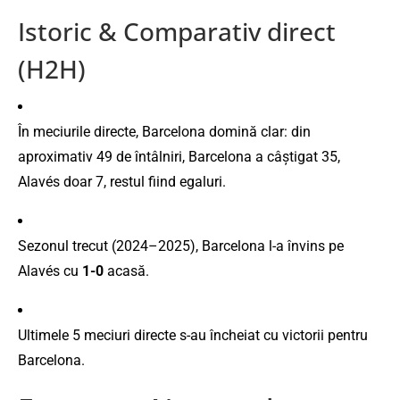
Istoric & Comparativ direct
(H2H)
În meciurile directe, Barcelona domină clar: din
aproximativ 49 de întâlniri, Barcelona a câștigat 35,
Alavés doar 7, restul fiind egaluri.
Sezonul trecut (2024–2025), Barcelona l-a învins pe
Alavés cu
1-0
acasă.
Ultimele 5 meciuri directe s-au încheiat cu victorii pentru
Barcelona.