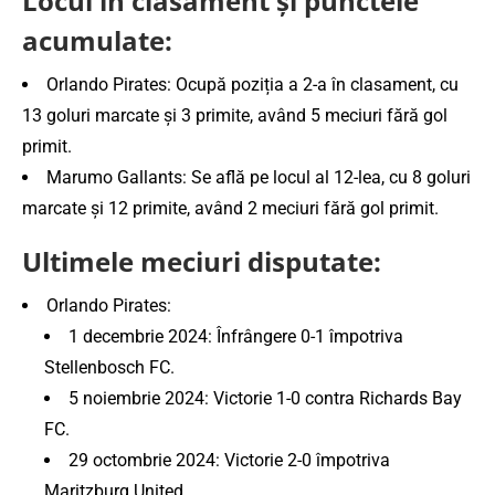
Locul în clasament și punctele
acumulate:
Orlando Pirates: Ocupă poziția a 2-a în clasament, cu
13 goluri marcate și 3 primite, având 5 meciuri fără gol
primit.
Marumo Gallants: Se află pe locul al 12-lea, cu 8 goluri
marcate și 12 primite, având 2 meciuri fără gol primit.
Ultimele meciuri disputate:
Orlando Pirates:
1 decembrie 2024: Înfrângere 0-1 împotriva
Stellenbosch FC.
5 noiembrie 2024: Victorie 1-0 contra Richards Bay
FC.
29 octombrie 2024: Victorie 2-0 împotriva
Maritzburg United.