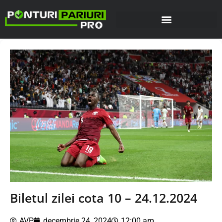
Biletul zilei cota 10 – 24.12.2024
AVP
decembrie 24, 2024
12:00 am