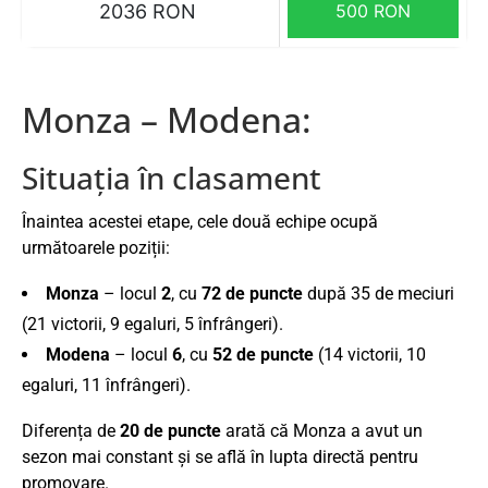
2036 RON
500 RON
Monza – Modena:
Situația în clasament
Înaintea acestei etape, cele două echipe ocupă
următoarele poziții:
Monza
– locul
2
, cu
72 de puncte
după 35 de meciuri
(21 victorii, 9 egaluri, 5 înfrângeri).
Modena
– locul
6
, cu
52 de puncte
(14 victorii, 10
egaluri, 11 înfrângeri).
Diferența de
20 de puncte
arată că Monza a avut un
sezon mai constant și se află în lupta directă pentru
promovare.