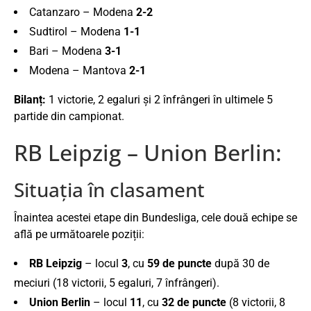
Catanzaro – Modena
2-2
Sudtirol – Modena
1-1
Bari – Modena
3-1
Modena – Mantova
2-1
Bilanț:
1 victorie, 2 egaluri și 2 înfrângeri în ultimele 5
partide din campionat.
RB Leipzig – Union Berlin:
Situația în clasament
Înaintea acestei etape din
Bundesliga
, cele două echipe se
află pe următoarele poziții:
RB Leipzig
– locul
3
, cu
59 de puncte
după 30 de
meciuri (18 victorii, 5 egaluri, 7 înfrângeri).
Union Berlin
– locul
11
, cu
32 de puncte
(8 victorii, 8