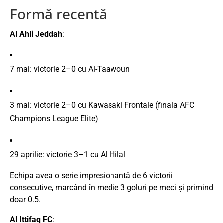
Formă
recentă
Al
Ahli
Jeddah
:
7
mai:
victorie
2–
0
cu
Al-
Taawoun
3
mai:
victorie
2–
0
cu
Kawasaki
Frontale (
finala
AFC
Champions
League
Elite)
29
aprilie:
victorie
3–
1
cu
Al
Hilal
Echipa
avea
o
serie
impresionantă
de
6
victorii
consecutive,
marcând
în
medie
3
goluri
pe
meci
și
primind
doar
0.5.
Al
Ittifaq
FC
: