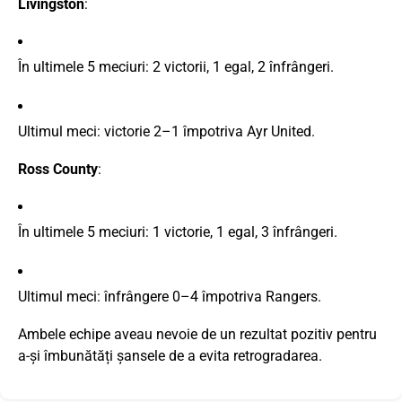
Livingston
:
În
ultimele
5
meciuri:
2
victorii,
1
egal,
2
înfrângeri.
Ultimul
meci:
victorie
2–
1
împotriva
Ayr
United.
Ross
County
:
În
ultimele
5
meciuri:
1
victorie,
1
egal,
3
înfrângeri.
Ultimul
meci:
înfrângere
0–
4
împotriva
Rangers.
Ambele
echipe
aveau
nevoie
de
un
rezultat
pozitiv
pentru
a-
și
îmbunătăți
șansele
de
a
evita
retrogradarea.