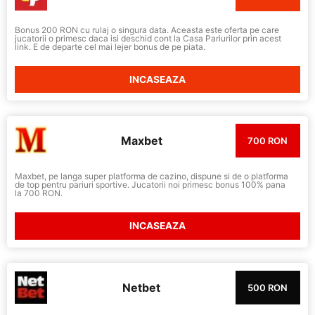
Bonus 200 RON cu rulaj o singura data. Aceasta este oferta pe care
jucatorii o primesc daca isi deschid cont la Casa Pariurilor prin acest
link. E de departe cel mai lejer bonus de pe piata.
INCASEAZA
Maxbet
700 RON
Maxbet, pe langa super platforma de cazino, dispune si de o platforma
de top pentru pariuri sportive. Jucatorii noi primesc bonus 100% pana
la 700 RON.
INCASEAZA
Netbet
500 RON