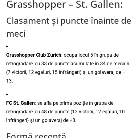
Grasshopper – St. Gallen:
Clasament
și
puncte
înainte
de
meci
Grasshopper
Club
Zürich
:
ocupa
locul
5
în
grupa
de
retrogradare,
cu
33
de
puncte
acumulate
în
34
de
meciuri
(
7
victorii,
12
egaluri,
15
înfrângeri)
și
un
golaveraj
de –
13.
FC
St.
Gallen
:
se
afla
pe
prima
poziție
în
grupa
de
retrogradare,
cu
48
de
puncte (
12
victorii,
12
egaluri,
10
înfrângeri)
și
un
golaveraj
de +
3.
Formă
recentă