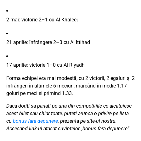
2
mai:
victorie
2–
1
cu
Al
Khaleej
21
aprilie:
înfrângere
2–
3
cu
Al
Ittihad
17
aprilie:
victorie
1–
0
cu
Al
Riyadh
Forma
echipei
era
mai
modestă,
cu
2
victorii,
2
egaluri
și
2
înfrângeri
în
ultimele
6
meciuri,
marcând
în
medie
1.17
goluri
pe
meci
și
primind
1.33.
Daca doriti sa pariati pe una din competitiile ce alcatuiesc
acest bilet sau chiar toate, puteti arunca o privire pe lista
cu
bonus fara depunere
, prezenta pe site-ul nostru.
Accesand link-ul atasat cuvintelor „bonus fara depunere”.