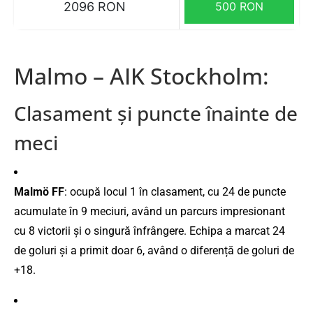
2096 RON
500 RON
Malmo – AIK Stockholm:
Clasament
și
puncte
înainte
de
meci
Malmö
FF
:
ocupă
locul
1
în
clasament,
cu
24
de
puncte
acumulate
în
9
meciuri,
având
un
parcurs
impresionant
cu
8
victorii
și
o
singură
înfrângere.
Echipa
a
marcat
24
de
goluri
și
a
primit
doar
6,
având
o
diferență
de
goluri
de
+
18.