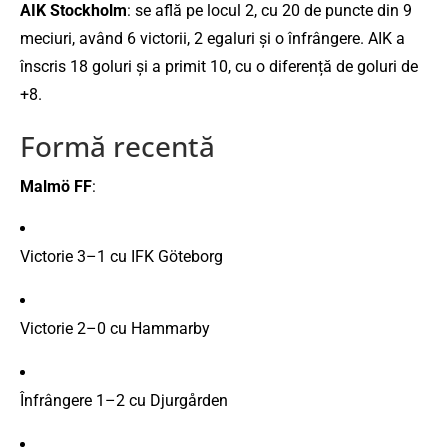
AIK
Stockholm
:
se
află
pe
locul
2,
cu
20
de
puncte
din
9
meciuri,
având
6
victorii,
2
egaluri
și
o
înfrângere.
AIK
a
înscris
18
goluri
și
a
primit
10,
cu
o
diferență
de
goluri
de
+
8.
Formă
recentă
Malmö
FF
:
Victorie
3–
1
cu
IFK
Göteborg
Victorie
2–
0
cu
Hammarby
Înfrângere
1–
2
cu
Djurgården