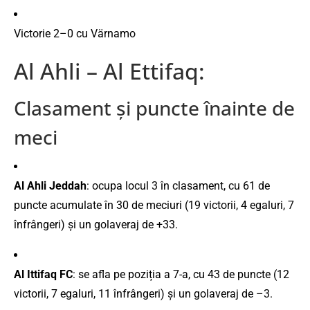
Victorie
2–
0
cu
Värnamo
Al Ahli – Al Ettifaq:
Clasament
și
puncte
înainte
de
meci
Al
Ahli
Jeddah
:
ocupa
locul
3
în
clasament,
cu
61
de
puncte
acumulate
în
30
de
meciuri (
19
victorii,
4
egaluri,
7
înfrângeri)
și
un
golaveraj
de +
33.
Al
Ittifaq
FC
:
se
afla
pe
poziția
a
7-
a,
cu
43
de
puncte (
12
victorii,
7
egaluri,
11
înfrângeri)
și
un
golaveraj
de –
3.