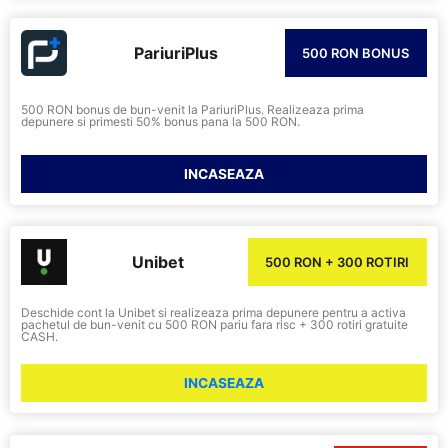
PariuriPlus
500 RON BONUS
500 RON bonus de bun-venit la PariuriPlus. Realizeaza prima
depunere si primesti 50% bonus pana la 500 RON.
INCASEAZA
Unibet
500 RON + 300 ROTIRI
Deschide cont la Unibet si realizeaza prima depunere pentru a activa
pachetul de bun-venit cu 500 RON pariu fara risc + 300 rotiri gratuite
CASH.
INCASEAZA