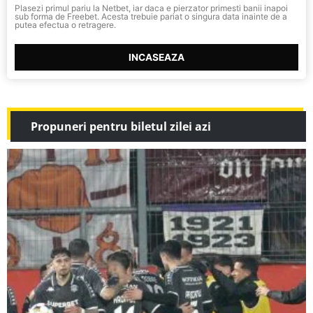
Plasezi primul pariu la Netbet, iar daca e pierzator primesti banii inapoi
sub forma de Freebet. Acesta trebuie pariat o singura data inainte de a
putea efectua o retragere.
INCASEAZA
Propuneri pentru biletul zilei azi