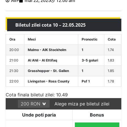
AVP
mai 22, 2025
12:00 am
Biletul zilei cota 10 – 22.05.2025
Ora
Meci
Pronostic
Cota
20:00
Malmo - AIK Stockholm
1
1.74
21:00
Al Ahli - Al Ettifaq
3-5 goluri
1.83
21:30
Grasshopper - St. Gallen
1
1.85
22:00
Livingston - Ross County
Psf 1
1.78
Cota finala biletul zilei: 10.49
Alege miza pe biletul zilei
Unde poti paria
Bonus