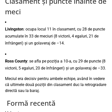
Clasament
și
puncte
înainte
de
meci
Livingston
:
ocupa
locul
11
în
clasament,
cu
28
de
puncte
acumulate
în
33
de
meciuri (
8
victorii,
4
egaluri,
21
de
înfrângeri)
și
un
golaveraj
de –
14.
Ross
County
:
se
afla
pe
poziția
a
10-
a,
cu
29
de
puncte (
8
victorii,
5
egaluri,
20
de
înfrângeri)
și
un
golaveraj
de –
33.
Meciul
era
decisiv
pentru
ambele
echipe,
având
în
vedere
că
ultimele
două
poziții
din
clasament
duc
la
retrogradare
directă
sau
la
baraj.
Formă
recentă