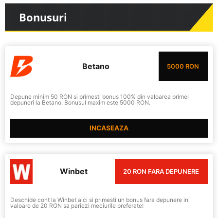
Bonusuri
Betano
5000 RON
Depune minim 50 RON si primesti bonus 100% din valoarea primei
depuneri la Betano. Bonusul maxim este 5000 RON.
INCASEAZA
Winbet
20 RON FARA DEPUNERE
Deschide cont la Winbet aici si primesti un bonus fara depunere in
valoare de 20 RON sa pariezi meciurile preferate!