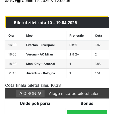
AVP
aprilie 19, 2026
12:00 am
Biletul zilei cota 10 – 19.04.2026
Ora
Meci
Pronostic
Cota
16:00
Everton - Liverpool
Psf 2
1.82
16:00
Verona - AC Milan
2 & 2+
2
18:30
Man. City - Arsenal
1
1.88
21:45
Juventus - Bologna
1
1.51
Cota finala biletul zilei: 10.33
Alege miza pe biletul zilei
Unde poti paria
Bonus