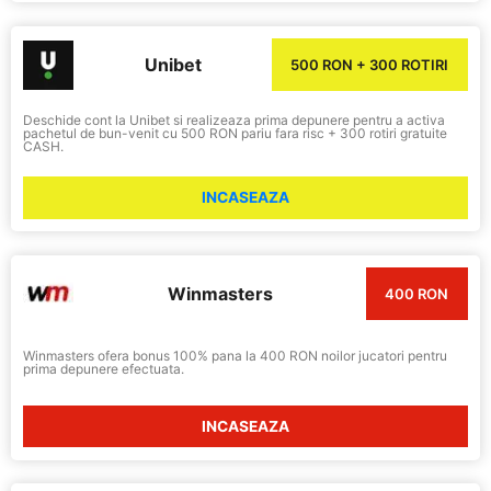
Unibet
500 RON + 300 ROTIRI
Deschide cont la Unibet si realizeaza prima depunere pentru a activa
pachetul de bun-venit cu 500 RON pariu fara risc + 300 rotiri gratuite
CASH.
INCASEAZA
Winmasters
400 RON
Winmasters ofera bonus 100% pana la 400 RON noilor jucatori pentru
prima depunere efectuata.
INCASEAZA