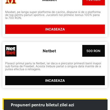
Maxbet, pe langa super platforma de cazino, dispune si de o platforma
de top pentru pariuri sportive. Jucatorii noi primesc bonus 100% pana
la 700 RON.
INCASEAZA
Netbet
500 RON
Plasezi primul pariu la Netbet, iar daca e pierzator primesti banii inapoi
sub forma de Freebet. Acesta trebuie pariat o singura data inainte de a
putea efectua o retragere.
INCASEAZA
Propuneri pentru biletul zilei azi