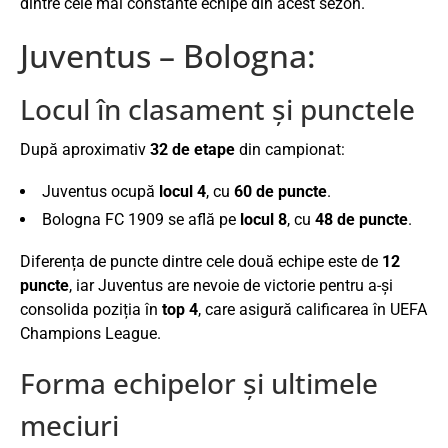
dintre cele mai constante echipe din acest sezon.
Juventus – Bologna:
Locul în clasament și punctele
După aproximativ
32 de etape
din campionat:
Juventus
ocupă
locul 4
, cu
60 de puncte
.
Bologna FC 1909
se află pe
locul 8
, cu
48 de puncte
.
Diferența de puncte dintre cele două echipe este de
12
puncte
, iar Juventus are nevoie de victorie pentru a-și
consolida poziția în
top 4
, care asigură calificarea în UEFA
Champions League.
Forma echipelor și ultimele
meciuri