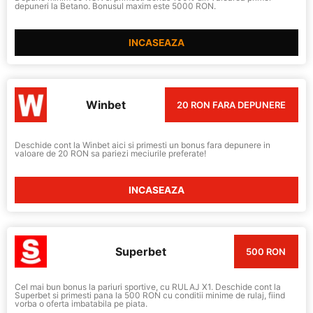
depuneri la Betano. Bonusul maxim este 5000 RON.
INCASEAZA
Winbet
20 RON FARA DEPUNERE
Deschide cont la Winbet aici si primesti un bonus fara depunere in
valoare de 20 RON sa pariezi meciurile preferate!
INCASEAZA
Superbet
500 RON
Cel mai bun bonus la pariuri sportive, cu RULAJ X1. Deschide cont la
Superbet si primesti pana la 500 RON cu conditii minime de rulaj, fiind
vorba o oferta imbatabila pe piata.