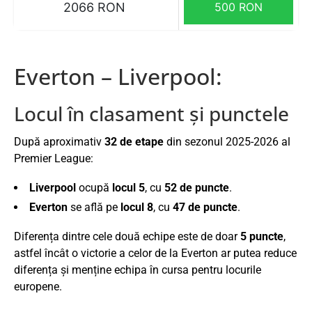
2066 RON
500 RON
Everton – Liverpool:
Locul în clasament și punctele
După aproximativ
32 de etape
din sezonul 2025-2026 al
Premier League:
Liverpool
ocupă
locul 5
, cu
52 de puncte
.
Everton
se află pe
locul 8
, cu
47 de puncte
.
Diferența dintre cele două echipe este de doar
5 puncte
,
astfel încât o victorie a celor de la Everton ar putea reduce
diferența și menține echipa în cursa pentru locurile
europene.