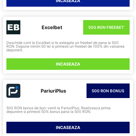
INCASEAZA
Excelbet
500 RON FREEBET
Deschide cont la Excelbet si te asteapta un freebet de pana la 500
RON. Depune minim 50 lei si primesti un freebet de 100% din valoarea
depunerii.
INCASEAZA
PariuriPlus
500 RON BONUS
500 RON bonus de bun-venit la PariuriPlus. Realizeaza prima
depunere si primesti 50% bonus pana la 500 RON.
INCASEAZA