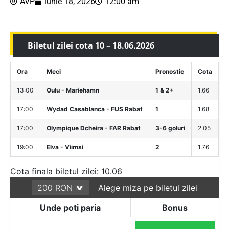
AVP
iunie 18, 2026
12:00 am
Biletul zilei cota 10 – 18.06.2026
Ora
Meci
Pronostic
Cota
13:00
Oulu - Mariehamn
1 & 2+
1.66
17:00
Wydad Casablanca - FUS Rabat
1
1.68
17:00
Olympique Dcheira - FAR Rabat
3-6 goluri
2.05
19:00
Elva - Viimsi
2
1.76
Cota finala biletul zilei: 10.06
Alege miza pe biletul zilei
Unde poti paria
Bonus