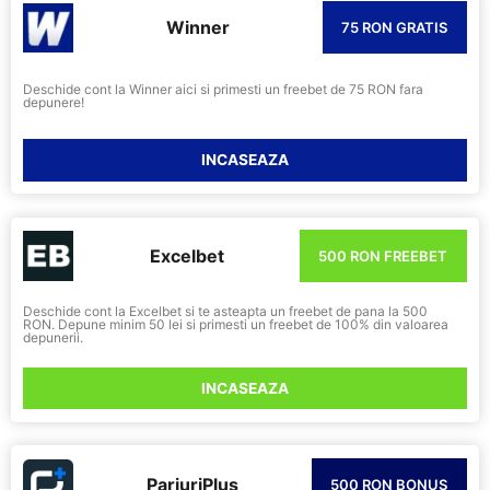
Winner
75 RON GRATIS
Deschide cont la Winner aici si primesti un freebet de 75 RON fara
depunere!
INCASEAZA
Excelbet
500 RON FREEBET
Deschide cont la Excelbet si te asteapta un freebet de pana la 500
RON. Depune minim 50 lei si primesti un freebet de 100% din valoarea
depunerii.
INCASEAZA
PariuriPlus
500 RON BONUS