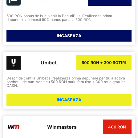
500 RON bonus de bun-venit la PariuriPlus. Realizeaza prima
depunere si primesti 50% bonus pana la 500 RON.
INCASEAZA
Unibet
500 RON + 300 ROTIRI
Deschide cont la Unibet si realizeaza prima depunere pentru a activa
pachetul de bun-venit cu 500 RON pariu fara risc + 300 rotiri gratuite
CASH.
INCASEAZA
Winmasters
400 RON