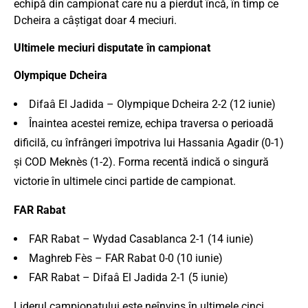
echipă din campionat care nu a pierdut încă, în timp ce
Dcheira a câștigat doar 4 meciuri.
Ultimele meciuri disputate în campionat
Olympique Dcheira
Difaâ El Jadida – Olympique Dcheira 2-2 (12 iunie)
Înaintea acestei remize, echipa traversa o perioadă
dificilă, cu înfrângeri împotriva lui Hassania Agadir (0-1)
și COD Meknès (1-2). Forma recentă indică o singură
victorie în ultimele cinci partide de campionat.
FAR Rabat
FAR Rabat – Wydad Casablanca 2-1 (14 iunie)
Maghreb Fès – FAR Rabat 0-0 (10 iunie)
FAR Rabat – Difaâ El Jadida 2-1 (5 iunie)
Liderul campionatului este neînvins în ultimele cinci