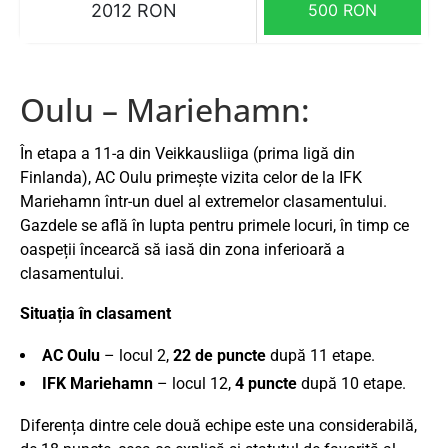
2012 RON
500 RON
Oulu – Mariehamn:
În etapa a 11-a din Veikkausliiga (prima ligă din
Finlanda), AC Oulu primește vizita celor de la IFK
Mariehamn într-un duel al extremelor clasamentului.
Gazdele se află în lupta pentru primele locuri, în timp ce
oaspeții încearcă să iasă din zona inferioară a
clasamentului.
Situația în clasament
AC Oulu
– locul 2,
22 de puncte
după 11 etape.
IFK Mariehamn
– locul 12,
4 puncte
după 10 etape.
Diferența dintre cele două echipe este una considerabilă,