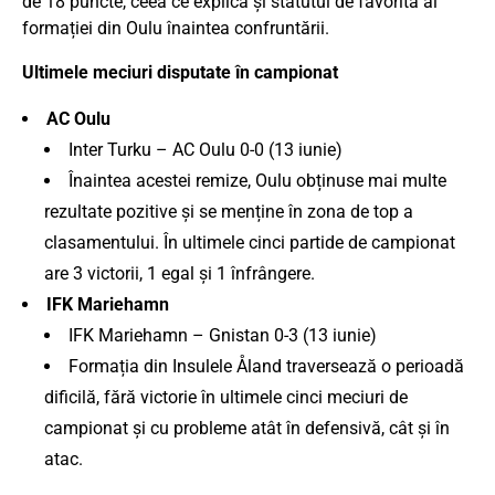
de 18 puncte, ceea ce explică și statutul de favorită al
formației din Oulu înaintea confruntării.
Ultimele meciuri disputate în campionat
AC Oulu
Inter Turku – AC Oulu 0-0 (13 iunie)
Înaintea acestei remize, Oulu obținuse mai multe
rezultate pozitive și se menține în zona de top a
clasamentului. În ultimele cinci partide de campionat
are 3 victorii, 1 egal și 1 înfrângere.
IFK Mariehamn
IFK Mariehamn – Gnistan 0-3 (13 iunie)
Formația din Insulele Åland traversează o perioadă
dificilă, fără victorie în ultimele cinci meciuri de
campionat și cu probleme atât în defensivă, cât și în
atac.