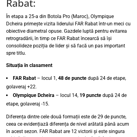
Rabat:
În etapa a 25-a din Botola Pro (Maroc), Olympique
Dcheira primește vizita liderului FAR Rabat într-un meci cu
obiective diametral opuse. Gazdele luptă pentru evitarea
retrogradării, în timp ce FAR Rabat încearcă să își
consolideze poziția de lider și să facă un pas important
spre titlu.
Situația în clasament
FAR Rabat
– locul 1,
48 de puncte
după 24 de etape,
golaveraj +22.
Olympique Dcheira
– locul 14,
19 puncte
după 24 de
etape, golaveraj -15.
Diferența dintre cele două formații este de 29 de puncte,
ceea ce evidențiază diferența de nivel arătată până acum
în acest sezon. FAR Rabat are 12 victorii și este singura