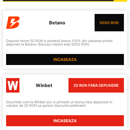
Betano
5000 RON
Depune minim 50 RON si primesti bonus 100% din valoarea primei
depuneri la Betano. Bonusul maxim este 5000 RON.
INCASEAZA
Winbet
20 RON FARA DEPUNERE
Deschide cont la Winbet aici si primesti un bonus fara depunere in
valoare de 20 RON sa pariezi meciurile preferate!
INCASEAZA