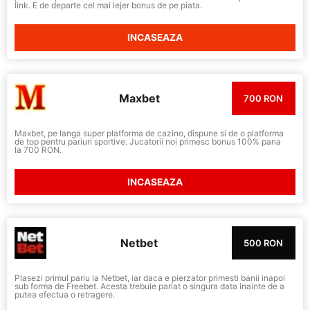
link. E de departe cel mai lejer bonus de pe piata.
INCASEAZA
Maxbet
700 RON
Maxbet, pe langa super platforma de cazino, dispune si de o platforma
de top pentru pariuri sportive. Jucatorii noi primesc bonus 100% pana
la 700 RON.
INCASEAZA
Netbet
500 RON
Plasezi primul pariu la Netbet, iar daca e pierzator primesti banii inapoi
sub forma de Freebet. Acesta trebuie pariat o singura data inainte de a
putea efectua o retragere.