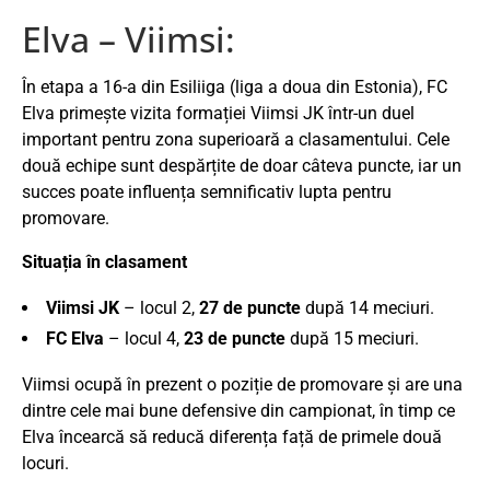
Elva – Viimsi:
În etapa a 16-a din Esiliiga (liga a doua din Estonia), FC
Elva primește vizita formației Viimsi JK într-un duel
important pentru zona superioară a clasamentului. Cele
două echipe sunt despărțite de doar câteva puncte, iar un
succes poate influența semnificativ lupta pentru
promovare.
Situația în clasament
Viimsi JK
– locul 2,
27 de puncte
după 14 meciuri.
FC Elva
– locul 4,
23 de puncte
după 15 meciuri.
Viimsi ocupă în prezent o poziție de promovare și are una
dintre cele mai bune defensive din campionat, în timp ce
Elva încearcă să reducă diferența față de primele două
locuri.