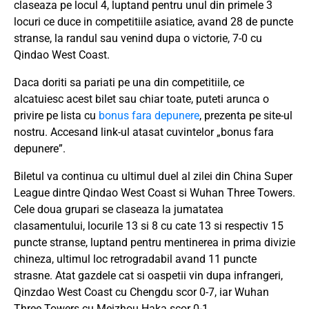
claseaza pe locul 4, luptand pentru unul din primele 3
locuri ce duce in competitiile asiatice, avand 28 de puncte
stranse, la randul sau venind dupa o victorie, 7-0 cu
Qindao West Coast.
Daca doriti sa pariati pe una din competitiile, ce
alcatuiesc acest bilet sau chiar toate, puteti arunca o
privire pe lista cu
bonus fara depunere
, prezenta pe site-ul
nostru. Accesand link-ul atasat cuvintelor „bonus fara
depunere”.
Biletul va continua cu ultimul duel al zilei din China Super
League dintre Qindao West Coast si Wuhan Three Towers.
Cele doua grupari se claseaza la jumatatea
clasamentului, locurile 13 si 8 cu cate 13 si respectiv 15
puncte stranse, luptand pentru mentinerea in prima divizie
chineza, ultimul loc retrogradabil avand 11 puncte
strasne. Atat gazdele cat si oaspetii vin dupa infrangeri,
Qinzdao West Coast cu Chengdu scor 0-7, iar Wuhan
Three Towers cu Meizhou Haka scor 0-1.