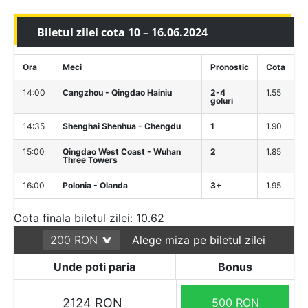
Biletul zilei cota 10 – 16.06.2024
Ora
Meci
Pronostic
Cota
14:00
Cangzhou - Qingdao Hainiu
2-4
1.55
goluri
14:35
Shenghai Shenhua - Chengdu
1
1.90
15:00
Qingdao West Coast - Wuhan
2
1.85
Three Towers
16:00
Polonia - Olanda
3+
1.95
Cota finala biletul zilei: 10.62
Alege miza pe biletul zilei
Unde poti paria
Bonus
2124 RON
500 RON