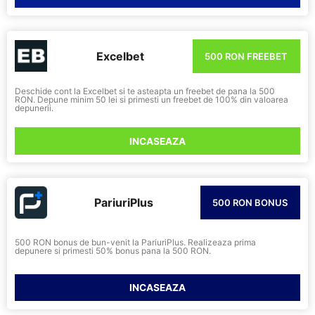
Excelbet
500 RON FREEBET
Deschide cont la Excelbet si te asteapta un freebet de pana la 500
RON. Depune minim 50 lei si primesti un freebet de 100% din valoarea
depunerii.
INCASEAZA
PariuriPlus
500 RON BONUS
500 RON bonus de bun-venit la PariuriPlus. Realizeaza prima
depunere si primesti 50% bonus pana la 500 RON.
INCASEAZA