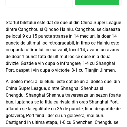
Startul biletului este dat de duelul din China Super League
dintre Cangzhou si Qindao Hainiu. Cangzhou se claseaza
pe locul 9 cu 15 puncte stranse in 14 meciuri, la doar 14
puncte de ultimul loc retrogradabil, in timp ce Hainiu este
ocupanta ultimului loc salvabil, locul 14, avand un avans
de doar 1 punct fata de ultimul loc ce duce in a doua
divizie. Gazdele vin dupa o infrangere, 1-4 cu Shanghai
Port, oaspetii vin dupa o victorie, 3-1 cu Tianjin Jinmen.
Al doilea meci al biletului este dat de un al doilea duel din
China Super League, dintre Shnaghai Shenhua si
Chengdu. Shanghai Shenhua traverseaza un sezon foarte
bun, luptandu-se la titlu cu rivala din oras Shanghai Port,
aflandu-se la egalitate cu 36 de puncte, fiind despartite de
golaveraj, Port fiind lider cu un golaveraj mai bun.
Castigand in ultima etapa, 1-0 cu Shenzhen. Chengdu se