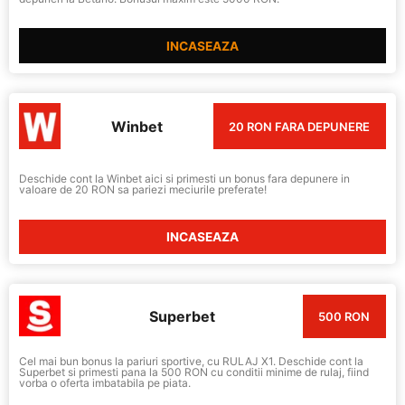
INCASEAZA
Winbet
20 RON FARA DEPUNERE
Deschide cont la Winbet aici si primesti un bonus fara depunere in
valoare de 20 RON sa pariezi meciurile preferate!
INCASEAZA
Superbet
500 RON
Cel mai bun bonus la pariuri sportive, cu RULAJ X1. Deschide cont la
Superbet si primesti pana la 500 RON cu conditii minime de rulaj, fiind
vorba o oferta imbatabila pe piata.