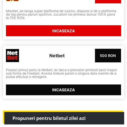
Maxbet, pe langa super platforma de cazino, dispune si de o platforma
de top pentru pariuri sportive. Jucatorii noi primesc bonus 100% pana
la 700 RON.
INCASEAZA
Netbet
500 RON
Plasezi primul pariu la Netbet, iar daca e pierzator primesti banii inapoi
sub forma de Freebet. Acesta trebuie pariat o singura data inainte de a
putea efectua o retragere.
INCASEAZA
Propuneri pentru biletul zilei azi