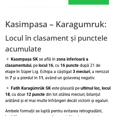
Kasimpasa – Karagumruk:
Locul în clasament și punctele
acumulate
Kasımpaşa SK
se află în
zona inferioară a
clasamentului
, pe
locul 16
, cu
16 puncte
după 21 de
etape în Süper Lig. Echipa a câștigat
3 meciuri
, a remizat
în
7
și a pierdut în
11
, având un golaveraj negativ.
Fatih Karagümrük SK
este plasată pe
ultimul loc, locul
18
, cu doar
12 puncte
din tot atâtea meciuri, bilanțul
arătând și el mai multe înfrângeri decât victorii și egaluri.
Ambele formații se luptă pentru evitarea retrogradării,