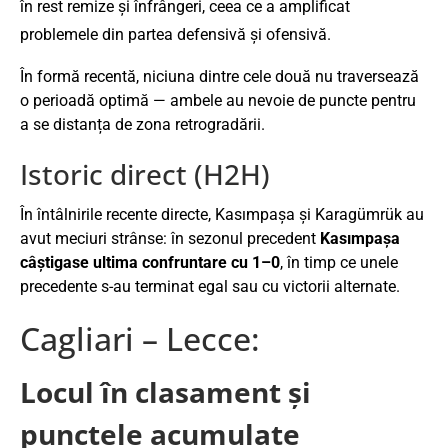
în rest remize și înfrângeri, ceea ce a amplificat
problemele din partea defensivă și ofensivă.
În formă recentă, niciuna dintre cele două nu traversează
o perioadă optimă — ambele au nevoie de puncte pentru
a se distanța de zona retrogradării.
Istoric direct (H2H)
În întâlnirile recente directe, Kasımpaşa și Karagümrük au
avut meciuri strânse: în sezonul precedent
Kasımpaşa
câștigase ultima confruntare cu 1–0
, în timp ce unele
precedente s-au terminat egal sau cu victorii alternate.
Cagliari – Lecce:
Locul în clasament și
punctele acumulate