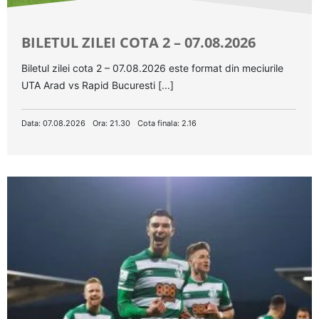
BILETUL ZILEI COTA 2 – 07.08.2026
Biletul zilei cota 2 – 07.08.2026 este format din meciurile
UTA Arad vs Rapid Bucuresti [...]
Data: 07.08.2026
Ora: 21.30
Cota finala: 2.16