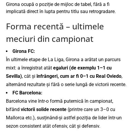
Girona ocupă o poziție de mijloc de tabel, fără a fi
implicată direct în lupta pentru titlu sau retrogradare.
Forma recentă – ultimele
meciuri din campionat
Girona FC:
În ultimele etape de La Liga, Girona a arătat un parcurs
mixt: a înregistrat atât
egaluri (de exemplu 1–1 cu
Sevilla)
, cât și
înfrângeri, cum ar fi 0–1 cu Real Oviedo
,
alternând rezultate și fără o serie lungă de victorii recente.
FC Barcelona:
Barcelona vine într-o formă puternică în campionat,
bifând
victorii solide recente
(printre care un 3–0 cu
Mallorca etc.), susținând-și astfel poziția de lider într-un
sezon consistent atât ofensiv, cât și defensiv.