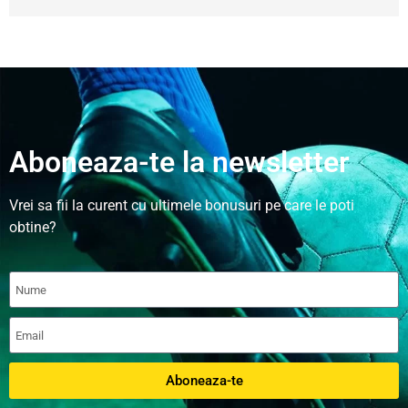
Aboneaza-te la newsletter
Vrei sa fii la curent cu ultimele bonusuri pe care le poti
obtine?
Aboneaza-te