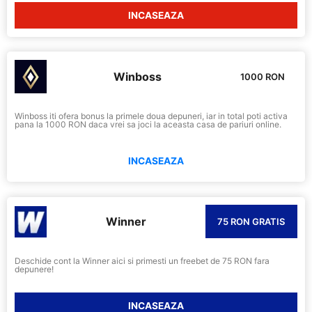
INCASEAZA
Winboss
1000 RON
Winboss iti ofera bonus la primele doua depuneri, iar in total poti activa
pana la 1000 RON daca vrei sa joci la aceasta casa de pariuri online.
INCASEAZA
Winner
75 RON GRATIS
Deschide cont la Winner aici si primesti un freebet de 75 RON fara
depunere!
INCASEAZA