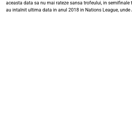
aceasta data sa nu mai rateze sansa trofeului, in semifinale 
au intalnit ultima data in anul 2018 in Nations League, unde 