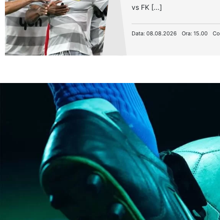
vs FK [...]
Data: 08.08.2026
Ora: 15.00
Cot