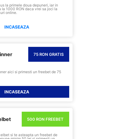
us la primele doua depuneri, iar in
a la 1000 RON daca vrei sa joci la
uri online.
INCASEAZA
inner
75 RON GRATIS
ner aici si primesti un freebet de 75
INCASEAZA
elbet
500 RON FREEBET
elbet si te asteapta un freebet de
une minim 50 lei si primesti un