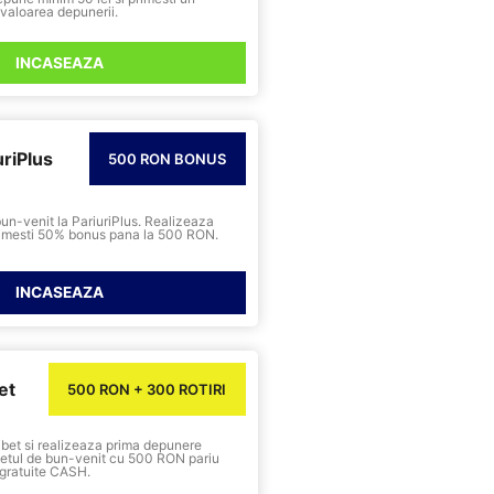
valoarea depunerii.
INCASEAZA
uriPlus
500 RON BONUS
n-venit la PariuriPlus. Realizeaza
rimesti 50% bonus pana la 500 RON.
INCASEAZA
et
500 RON + 300 ROTIRI
ibet si realizeaza prima depunere
hetul de bun-venit cu 500 RON pariu
i gratuite CASH.