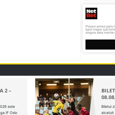
Plasezi primul pariu 
banii inapoi sub for
singura data inainte
A 2 –
BILET
08.08
.2026 este
Biletul 
nga IF Oslo
alcatuit