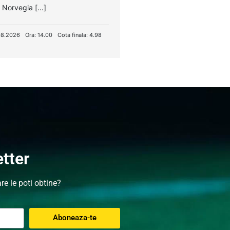
n Norvegia [...]
08.2026
Ora: 14.00
Cota finala: 4.98
tter
are le poti obtine?
Aboneaza-te