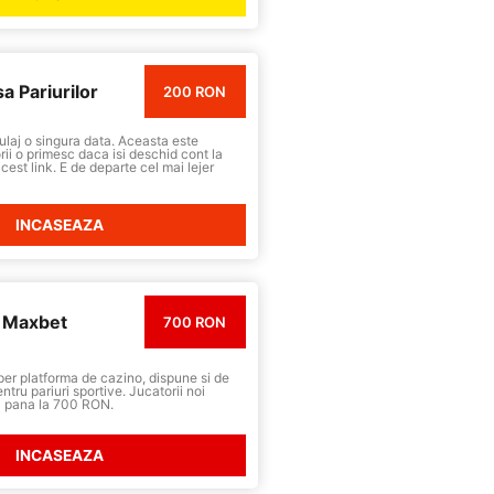
a Pariurilor
200 RON
laj o singura data. Aceasta este
rii o primesc daca isi deschid cont la
acest link. E de departe cel mai lejer
INCASEAZA
Maxbet
700 RON
er platforma de cazino, dispune si de
ntru pariuri sportive. Jucatorii noi
 pana la 700 RON.
INCASEAZA