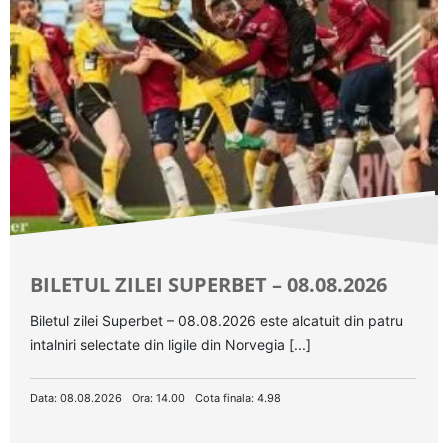
BILETUL ZILEI SUPERBET – 08.08.2026
Biletul zilei Superbet – 08.08.2026 este alcatuit din patru
intalniri selectate din ligile din Norvegia [...]
Data: 08.08.2026
Ora: 14.00
Cota finala: 4.98