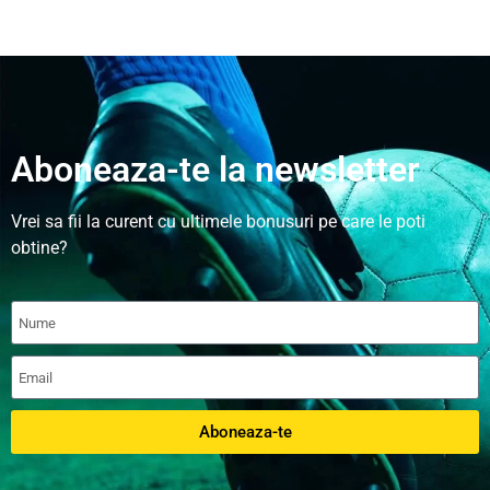
Aboneaza-te la newsletter
Vrei sa fii la curent cu ultimele bonusuri pe care le poti
obtine?
Aboneaza-te