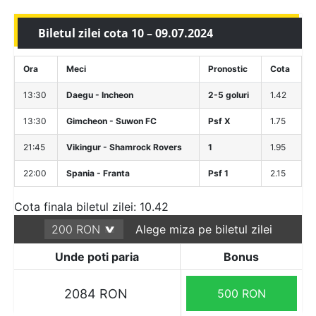
Biletul zilei cota 10 – 09.07.2024
Ora
Meci
Pronostic
Cota
13:30
Daegu - Incheon
2-5 goluri
1.42
13:30
Gimcheon - Suwon FC
Psf X
1.75
21:45
Vikingur - Shamrock Rovers
1
1.95
22:00
Spania - Franta
Psf 1
2.15
Cota finala biletul zilei: 10.42
Alege miza pe biletul zilei
Unde poti paria
Bonus
2084 RON
500 RON