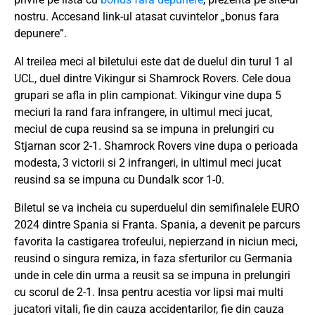
nostru. Accesand link-ul atasat cuvintelor „bonus fara
depunere”.
Al treilea meci al biletului este dat de duelul din turul 1 al
UCL, duel dintre Vikingur si Shamrock Rovers. Cele doua
grupari se afla in plin campionat. Vikingur vine dupa 5
meciuri la rand fara infrangere, in ultimul meci jucat,
meciul de cupa reusind sa se impuna in prelungiri cu
Stjarnan scor 2-1. Shamrock Rovers vine dupa o perioada
modesta, 3 victorii si 2 infrangeri, in ultimul meci jucat
reusind sa se impuna cu Dundalk scor 1-0.
Biletul se va incheia cu superduelul din semifinalele EURO
2024 dintre Spania si Franta. Spania, a devenit pe parcurs
favorita la castigarea trofeului, nepierzand in niciun meci,
reusind o singura remiza, in faza sferturilor cu Germania
unde in cele din urma a reusit sa se impuna in prelungiri
cu scorul de 2-1. Insa pentru acestia vor lipsi mai multi
jucatori vitali, fie din cauza accidentarilor, fie din cauza