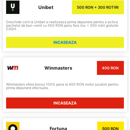
Unibet
500 RON + 300 ROTIRI
Deschide cont la Unibet si realizeaza prima depunere pentru a activa
pachetul de bun-venit cu 500 RON pariu fara risc + 300 rotiri gratuite
CASH.
INCASEAZA
Winmasters
400 RON
Winmasters ofera bonus 100% pana la 400 RON noilor jucatori pentru
prima depunere efectuata.
INCASEAZA
Fortuna
500 RON