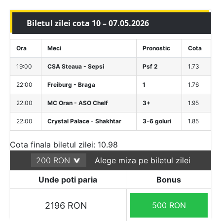
Biletul zilei cota 10 – 07.05.2026
Ora
Meci
Pronostic
Cota
19:00
CSA Steaua - Sepsi
Psf 2
1.73
22:00
Freiburg - Braga
1
1.76
22:00
MC Oran - ASO Chelf
3+
1.95
22:00
Crystal Palace - Shakhtar
3-6 goluri
1.85
Cota finala biletul zilei: 10.98
Alege miza pe biletul zilei
Unde poti paria
Bonus
2196 RON
500 RON