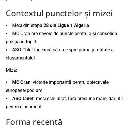
Contextul punctelor și mizei
Meci din etapa
28 din Ligue 1 Algeria
MC Oran are nevoie de puncte pentru a-și consolida
poziția în top 3
ASO Chlef încearcă să urce spre prima jumătate a
clasamentului
Miza:
MC Oran
: victorie importantă pentru obiectivele
europene/podium
ASO Chlef
: meci echilibrat, fără presiune mare, dar util
pentru clasament
Forma recentă