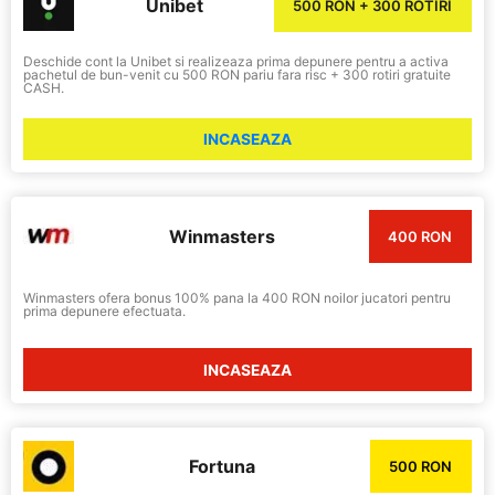
Unibet
500 RON + 300 ROTIRI
Deschide cont la Unibet si realizeaza prima depunere pentru a activa
pachetul de bun-venit cu 500 RON pariu fara risc + 300 rotiri gratuite
CASH.
INCASEAZA
Winmasters
400 RON
Winmasters ofera bonus 100% pana la 400 RON noilor jucatori pentru
prima depunere efectuata.
INCASEAZA
Fortuna
500 RON