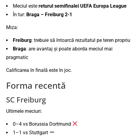
Meciul este
returul semifinalei UEFA Europa League
În tur:
Braga – Freiburg 2-1
Miza:
Freiburg
: trebuie să întoarcă rezultatul pe teren propriu
Braga
: are avantaj și poate aborda meciul mai
pragmatic
Calificarea în finală este în joc.
Forma recentă
SC Freiburg
Ultimele meciuri:
0–4 vs Borussia Dortmund
1–1 vs Stuttgart