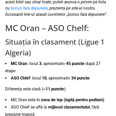
acest bilet sau chiar toate, puteti arunca o privire pe lista
cu
bonus fara depunere
, prezenta pe site-ul nostru.
Accesand link-ul atasat cuvintelor „bonus fara depunere”.
MC Oran – ASO Chelf:
Situația în clasament (Ligue 1
Algeria)
MC Oran
: locul
3
, aproximativ
45 puncte
după 27
etape
ASO Chlef
: locul
10
, aproximativ
34 puncte
Diferența este clară (
~11 puncte
):
MC Oran este în
zona de top (luptă pentru podium)
ASO Chlef se află la
mijlocul clasamentului
, fără
presiune majoră