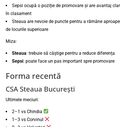
Sepsi ocupă o poziție de promovare și are avantaj clar
în clasament
Steaua are nevoie de puncte pentru a rămâne aproape
de locurile superioare
Miza:
Steaua
: trebuie să câștige pentru a reduce diferența
Sepsi
: poate face un pas important spre promovare
Forma recentă
CSA Steaua București
Ultimele meciuri:
2–1 vs Chindia
1–3 vs Corvinul