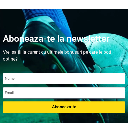
Aboneaza-te la newsletter
Vrei sa fii la curent cu ultimele bonusuri pe care le poti
obtine?
Aboneaza-te