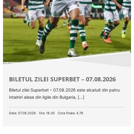
BILETUL ZILEI SUPERBET – 07.08.2026
Biletul zilei Superbet – 07.08.2026 este alcatuit din patru
intalniri alese din ligile din Bulgaria, [...]
Data: 07.08.2026
Ora: 18.30
Cota finala: 4.78