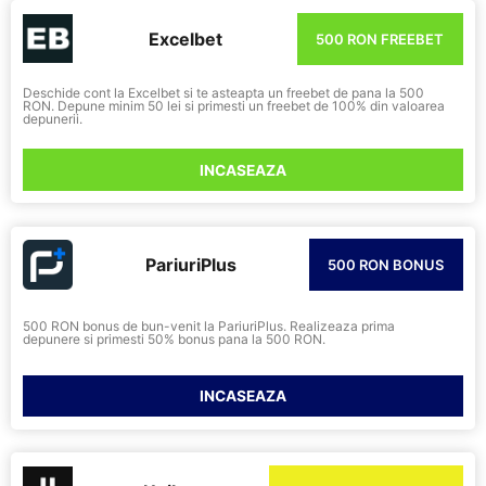
Excelbet
500 RON FREEBET
Deschide cont la Excelbet si te asteapta un freebet de pana la 500
RON. Depune minim 50 lei si primesti un freebet de 100% din valoarea
depunerii.
INCASEAZA
PariuriPlus
500 RON BONUS
500 RON bonus de bun-venit la PariuriPlus. Realizeaza prima
depunere si primesti 50% bonus pana la 500 RON.
INCASEAZA