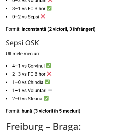
0–2 vs Voluntari
3–1 vs FC Bihor
0–2 vs Sepsi
Formă:
inconstantă (2 victorii, 3 înfrângeri)
Sepsi OSK
Ultimele meciuri:
4–1 vs Corvinul
2–3 vs FC Bihor
1–0 vs Chindia
1–1 vs Voluntari
2–0 vs Steaua
Formă:
bună (3 victorii în 5 meciuri)
Freiburg – Braga: