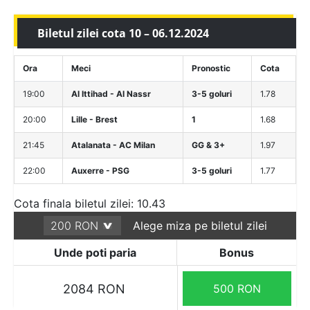
Biletul zilei cota 10 – 06.12.2024
Ora
Meci
Pronostic
Cota
19:00
Al Ittihad - Al Nassr
3-5 goluri
1.78
20:00
Lille - Brest
1
1.68
21:45
Atalanata - AC Milan
GG & 3+
1.97
22:00
Auxerre - PSG
3-5 goluri
1.77
Cota finala biletul zilei: 10.43
Alege miza pe biletul zilei
Unde poti paria
Bonus
2084 RON
500 RON