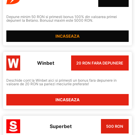
Depune minim 50 RON si primesti bonus 100% din valoarea primei
depuneri la Betano. Bonusul maxim este 5000 RON.
INCASEAZA
Winbet
20 RON FARA DEPUNERE
Deschide cont la Winbet aici si primesti un bonus fara depunere in
valoare de 20 RON sa pariezi meciurile preferate!
INCASEAZA
Superbet
500 RON