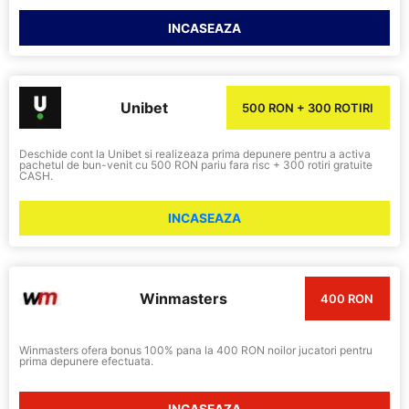
INCASEAZA
Unibet
500 RON + 300 ROTIRI
Deschide cont la Unibet si realizeaza prima depunere pentru a activa
pachetul de bun-venit cu 500 RON pariu fara risc + 300 rotiri gratuite
CASH.
INCASEAZA
Winmasters
400 RON
Winmasters ofera bonus 100% pana la 400 RON noilor jucatori pentru
prima depunere efectuata.
INCASEAZA