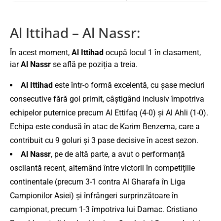
Al Ittihad – Al Nassr:
În acest moment,
Al Ittihad
ocupă locul 1 în clasament,
iar
Al Nassr
se află pe poziția a treia.
Al Ittihad
este într-o formă excelentă, cu șase meciuri
consecutive fără gol primit, câștigând inclusiv împotriva
echipelor puternice precum Al Ettifaq (4-0) și Al Ahli (1-0).
Echipa este condusă în atac de Karim Benzema, care a
contribuit cu 9 goluri și 3 pase decisive în acest sezon.
Al Nassr
, pe de altă parte, a avut o performanță
oscilantă recent, alternând între victorii în competițiile
continentale (precum 3-1 contra Al Gharafa în Liga
Campionilor Asiei) și înfrângeri surprinzătoare în
campionat, precum 1-3 împotriva lui Damac. Cristiano