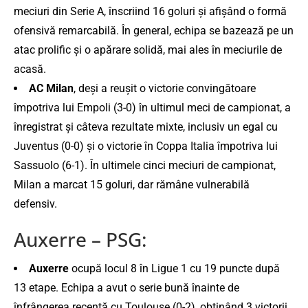
meciuri din Serie A, înscriind 16 goluri și afișând o formă
ofensivă remarcabilă. În general, echipa se bazează pe un
atac prolific și o apărare solidă, mai ales în meciurile de
acasă.
AC Milan
, deși a reușit o victorie convingătoare
împotriva lui Empoli (3-0) în ultimul meci de campionat, a
înregistrat și câteva rezultate mixte, inclusiv un egal cu
Juventus (0-0) și o victorie în Coppa Italia împotriva lui
Sassuolo (6-1). În ultimele cinci meciuri de campionat,
Milan a marcat 15 goluri, dar rămâne vulnerabilă
defensiv.
Auxerre – PSG:
Auxerre
ocupă locul 8 în Ligue 1 cu 19 puncte după
13 etape. Echipa a avut o serie bună înainte de
înfrângerea recentă cu Toulouse (0-2), obținând 3 victorii