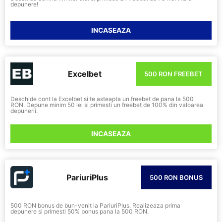
depunere!
INCASEAZA
Excelbet
500 RON FREEBET
Deschide cont la Excelbet si te asteapta un freebet de pana la 500
RON. Depune minim 50 lei si primesti un freebet de 100% din valoarea
depunerii.
INCASEAZA
PariuriPlus
500 RON BONUS
500 RON bonus de bun-venit la PariuriPlus. Realizeaza prima
depunere si primesti 50% bonus pana la 500 RON.