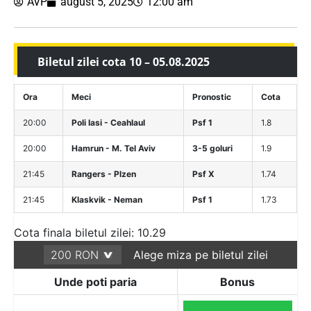
AVP
august 5, 2025
12:00 am
Biletul zilei cota 10 – 05.08.2025
Ora
Meci
Pronostic
Cota
20:00
Poli Iasi - Ceahlaul
Psf 1
1.8
20:00
Hamrun - M. Tel Aviv
3-5 goluri
1.9
21:45
Rangers - Plzen
Psf X
1.74
21:45
Klaskvik - Neman
Psf 1
1.73
Cota finala biletul zilei: 10.29
Alege miza pe biletul zilei
Unde poti paria
Bonus