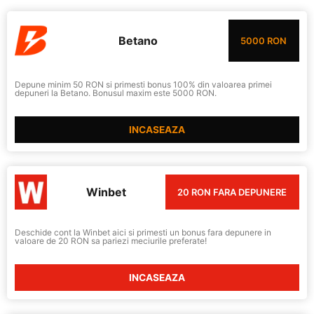
Betano
5000 RON
Depune minim 50 RON si primesti bonus 100% din valoarea primei
depuneri la Betano. Bonusul maxim este 5000 RON.
INCASEAZA
Winbet
20 RON FARA DEPUNERE
Deschide cont la Winbet aici si primesti un bonus fara depunere in
valoare de 20 RON sa pariezi meciurile preferate!
INCASEAZA