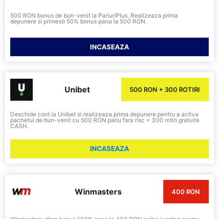
500 RON bonus de bun-venit la PariuriPlus. Realizeaza prima
depunere si primesti 50% bonus pana la 500 RON.
INCASEAZA
Unibet
500 RON + 300 ROTIRI
Deschide cont la Unibet si realizeaza prima depunere pentru a activa
pachetul de bun-venit cu 500 RON pariu fara risc + 300 rotiri gratuite
CASH.
INCASEAZA
Winmasters
400 RON