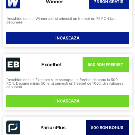
Winner
75 RON GRATIS
Deschide cont la Winner aici si primesti un freebet de 75 RON fara
depunere!
INCASEAZA
Excelbet
500 RON FREEBET
Deschide cont la Excelbet si te asteapta un freebet de pana la 500
RON. Depune minim 50 lei si primesti un freebet de 100% din valoarea
depunerii.
INCASEAZA
PariuriPlus
500 RON BONUS