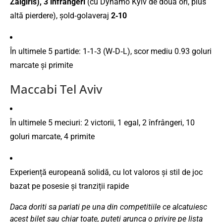
Žalgiris), 3 înfrângeri
(cu Dynamo Kyiv de două ori, plus
altă pierdere), șold‑golaveraj
2‑10
În ultimele 5 partide: 1‑1‑3 (W‑D‑L), scor mediu 0.93 goluri
marcate și primite
Maccabi Tel Aviv
În ultimele 5 meciuri: 2 victorii, 1 egal, 2 înfrângeri, 10
goluri marcate, 4 primite
Experiență europeană solidă, cu lot valoros și stil de joc
bazat pe posesie și tranziții rapide
Daca doriti sa pariati pe una din competitiile ce alcatuiesc
acest bilet sau chiar toate, puteti arunca o privire pe lista