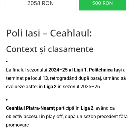
2058 RON
500 RON
Poli Iasi – Ceahlaul:
Context și clasamente
La finalul sezonului
2024–25 al Ligii 1
,
Politehnica Iași
a
terminat pe locul
13
, retrogradând după baraj, urmând să
evolueze astfel în
Liga 2
în sezonul 2025–26
Ceahlăul Piatra‑Neamț
participă în
Liga 2
, având ca
obiectiv accesul în play‑off, după un sezon precedent fără
promovare