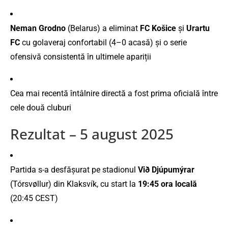
Neman Grodno
(Belarus) a eliminat
FC Košice
și
Urartu
FC
cu golaveraj confortabil (4–0 acasă) şi o serie
ofensivă consistentă în ultimele apariții
Cea mai recentă întâlnire directă a fost prima oficială între
cele două cluburi
Rezultat – 5 august 2025
Partida s-a desfășurat pe stadionul
Við Djúpumýrar
(Tórsvøllur) din Klaksvík, cu start la
19:45 ora locală
(20:45 CEST)