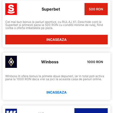
Superbet
500 RON
Cel mai bun bonus la pariuri sportive, cu RULAJ X1. Deschide cont la
Superbet si primesti pana la 500 RON cu conditii minime de rulaj, fiind
vorba o oferta imbatabila pe piata.
INCASEAZA
Winboss
1000 RON
Winboss iti ofera bonus la primele doua depuneri, iar in total poti activa
pana la 1000 RON daca vrei sa joci la aceasta casa de pariuri online.
INCASEAZA