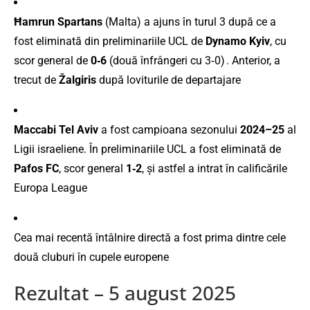
Ħamrun Spartans
(Malta) a ajuns în turul 3 după ce a
fost eliminată din preliminariile UCL de
Dynamo Kyiv
, cu
scor general de
0‑6
(două înfrângeri cu 3‑0)
.
Anterior, a
trecut de
Žalgiris
după loviturile de departajare
Maccabi Tel Aviv
a fost campioana sezonului
2024–25
al
Ligii israeliene
.
În preliminariile UCL a fost eliminată de
Pafos FC
, scor general
1‑2
, și astfel a intrat în calificările
Europa League
Cea mai recentă întâlnire directă a fost prima dintre cele
două cluburi în cupele europene
Rezultat – 5 august 2025