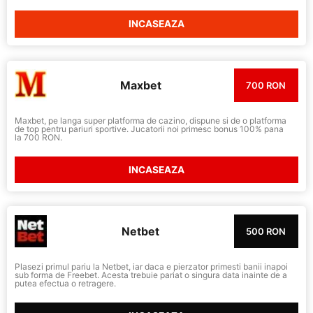
INCASEAZA
Maxbet
700 RON
Maxbet, pe langa super platforma de cazino, dispune si de o platforma
de top pentru pariuri sportive. Jucatorii noi primesc bonus 100% pana
la 700 RON.
INCASEAZA
Netbet
500 RON
Plasezi primul pariu la Netbet, iar daca e pierzator primesti banii inapoi
sub forma de Freebet. Acesta trebuie pariat o singura data inainte de a
putea efectua o retragere.