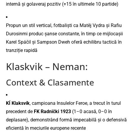
internă și golaveraj pozitiv (+15 în ultimele 10 partide)
Propun un stil vertical, fotbaliști ca Matěj Vydra și Rafiu
Durosinmi produc șanse constante, în timp ce mijlocașii
Karel Spáčil și Sampson Dweh oferă echilibru tactică în
tranziție rapidă
Klaskvik – Neman:
Context & Clasamente
KÍ Klaksvík
, campioana Insulelor Feroe, a trecut în turul
precedent de
FK Radnički 1923
(1–0 acasă, 0–0 în
deplasare), demonstrând formă impecabilă și o defensivă
eficientă în meciurile europene recente