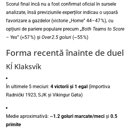
Scorul final încă nu a fost confirmat oficial în sursele
analizate, însă previziunile experților indicau o ușoară
favorizare a gazdelor (victorie „Home” 44–47 %), cu
opțiuni de pariere populare precum „
Both Teams to Score
– Yes
” (≈57 %) și
Over 2.5 goluri
(~55 %)
Forma recentă înainte de duel
KÍ Klaksvík
În ultimele 5 meciuri:
4 victorii și 1 egal
(împortiva
Radnički 1923, SJK și Vikingur Gøta)
Medie aproximativă: ~
1.2 goluri marcate/meci
și
0.5
primite