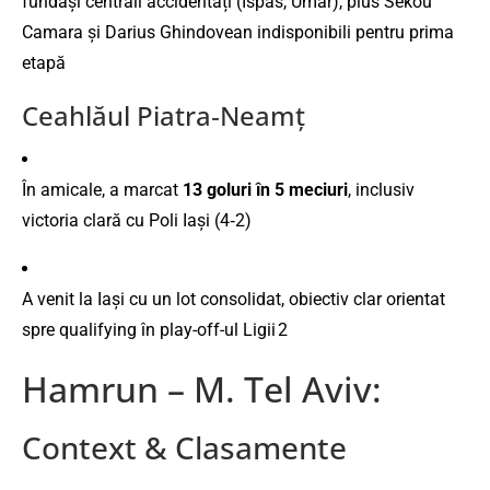
fundași centrali accidentați (Ispas, Umar), plus Sekou
Camara și Darius Ghindovean indisponibili pentru prima
etapă
Ceahlăul Piatra‑Neamț
În amicale, a marcat
13 goluri în 5 meciuri
, inclusiv
victoria clară cu Poli Iași (4‑2)
A venit la Iași cu un lot consolidat, obiectiv clar orientat
spre qualifying în play-off-ul Ligii 2
Hamrun – M. Tel Aviv:
Context & Clasamente