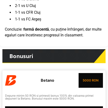
2-1 vs U Cluj
1-1 vs CFR Cluj
1-1 vs FC Argeș
Concluzie:
formă decentă
, cu puține înfrângeri, dar multe
egaluri care încetinesc progresul în clasament.
Bonusuri
Betano
5000 RON
Depune minim 50 RON si primesti bonus 100% din valoarea primei
depuneri la Betano. Bonusul maxim este 5000 RON.