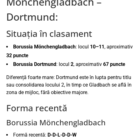
Monchengladbach –
Dortmund:
Situația în clasament
Borussia Mönchengladbach
: locul
10–11
, aproximativ
32 puncte
Borussia Dortmund
: locul
2
, aproximativ
67 puncte
Diferență foarte mare: Dortmund este în lupta pentru titlu
sau consolidarea locului 2, în timp ce Gladbach se află în
zona de mijloc, fără obiective majore.
Forma recentă
Borussia Mönchengladbach
Formă recentă:
D-D-L-D-D-W