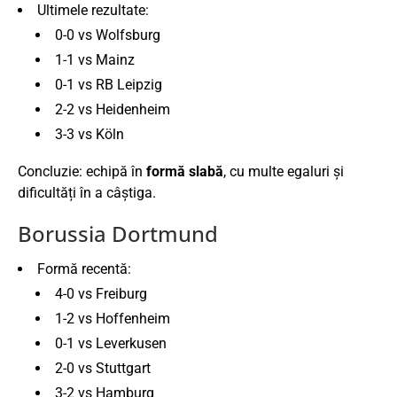
Ultimele rezultate:
0-0 vs Wolfsburg
1-1 vs Mainz
0-1 vs RB Leipzig
2-2 vs Heidenheim
3-3 vs Köln
Concluzie: echipă în
formă slabă
, cu multe egaluri și
dificultăți în a câștiga.
Borussia Dortmund
Formă recentă:
4-0 vs Freiburg
1-2 vs Hoffenheim
0-1 vs Leverkusen
2-0 vs Stuttgart
3-2 vs Hamburg