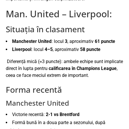
Man. United – Liverpool:
Situația în clasament
Manchester United
: locul
3
, aproximativ
61 puncte
Liverpool
: locul
4–5
, aproximativ
58 puncte
Diferență mică (≈3 puncte): ambele echipe sunt implicate
direct în lupta pentru
calificarea în Champions League
,
ceea ce face meciul extrem de important.
Forma recentă
Manchester United
Victorie recentă:
2-1 vs Brentford
Formă bună în a doua parte a sezonului, după