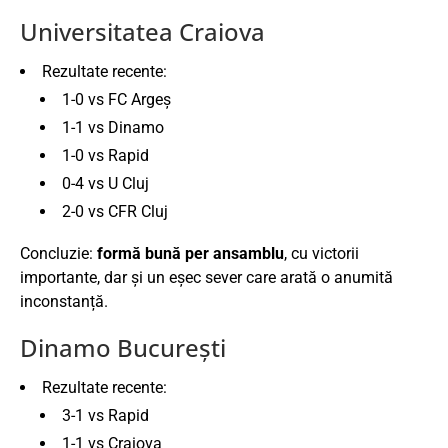
Universitatea Craiova
Rezultate recente:
1-0 vs FC Argeș
1-1 vs Dinamo
1-0 vs Rapid
0-4 vs U Cluj
2-0 vs CFR Cluj
Concluzie:
formă bună per ansamblu
, cu victorii
importante, dar și un eșec sever care arată o anumită
inconstanță.
Dinamo București
Rezultate recente:
3-1 vs Rapid
1-1 vs Craiova