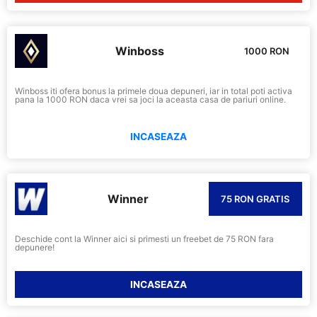
Winboss
1000 RON
Winboss iti ofera bonus la primele doua depuneri, iar in total poti activa
pana la 1000 RON daca vrei sa joci la aceasta casa de pariuri online.
INCASEAZA
Winner
75 RON GRATIS
Deschide cont la Winner aici si primesti un freebet de 75 RON fara
depunere!
INCASEAZA