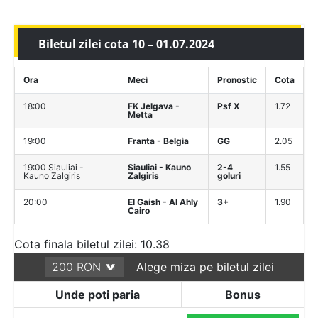
Biletul zilei cota 10 – 01.07.2024
Ora
Meci
Pronostic
Cota
18:00
FK Jelgava -
Psf X
1.72
Metta
19:00
Franta - Belgia
GG
2.05
19:00 Siauliai -
Siauliai - Kauno
2-4
1.55
Kauno Zalgiris
Zalgiris
goluri
20:00
El Gaish - Al Ahly
3+
1.90
Cairo
Cota finala biletul zilei: 10.38
Alege miza pe biletul zilei
Unde poti paria
Bonus