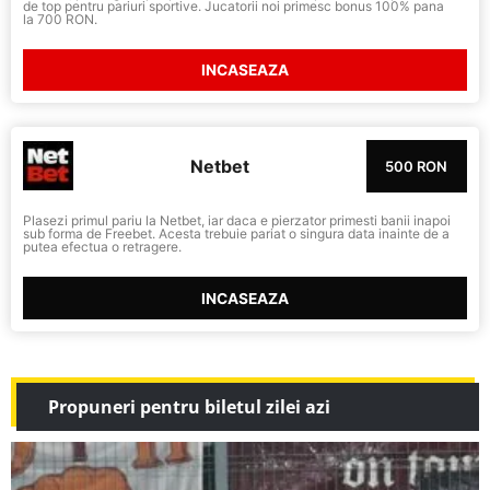
de top pentru pariuri sportive. Jucatorii noi primesc bonus 100% pana
la 700 RON.
INCASEAZA
Netbet
500 RON
Plasezi primul pariu la Netbet, iar daca e pierzator primesti banii inapoi
sub forma de Freebet. Acesta trebuie pariat o singura data inainte de a
putea efectua o retragere.
INCASEAZA
Propuneri pentru biletul zilei azi