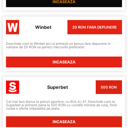
INCASEAZA
Winbet
20 RON FARA DEPUNERE
Deschide cont la Winbet aici si primesti un bonus fara depunere in
valoare de 20 RON sa pariezi meciurile preferate!
INCASEAZA
Superbet
500 RON
Cel mai bun bonus la pariuri sportive, cu RULAJ X1. Deschide cont la
Superbet si primesti pana la 500 RON cu conditii minime de rulaj, fiind
vorba o oferta imbatabila pe piata.
INCASEAZA