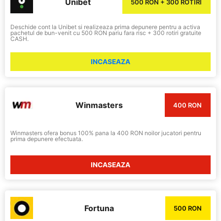
Unibet
500 RON + 300 ROTIRI
Deschide cont la Unibet si realizeaza prima depunere pentru a activa
pachetul de bun-venit cu 500 RON pariu fara risc + 300 rotiri gratuite
CASH.
INCASEAZA
Winmasters
400 RON
Winmasters ofera bonus 100% pana la 400 RON noilor jucatori pentru
prima depunere efectuata.
INCASEAZA
Fortuna
500 RON