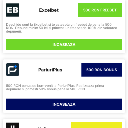
Excelbet
500 RON FREEBET
Deschide cont la Excelbet si te asteapta un freebet de pana la 500
RON. Depune minim 50 lei si primesti un freebet de 100% din valoarea
depunerii.
INCASEAZA
PariuriPlus
500 RON BONUS
500 RON bonus de bun-venit la PariuriPlus. Realizeaza prima
depunere si primesti 50% bonus pana la 500 RON.
INCASEAZA