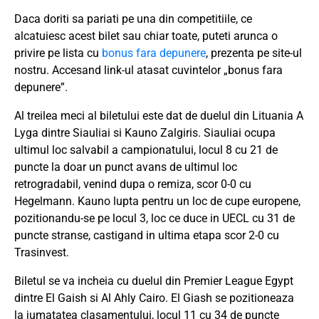
Daca doriti sa pariati pe una din competitiile, ce
alcatuiesc acest bilet sau chiar toate, puteti arunca o
privire pe lista cu
bonus fara depunere
, prezenta pe site-ul
nostru. Accesand link-ul atasat cuvintelor „bonus fara
depunere”.
Al treilea meci al biletului este dat de duelul din Lituania A
Lyga dintre Siauliai si Kauno Zalgiris. Siauliai ocupa
ultimul loc salvabil a campionatului, locul 8 cu 21 de
puncte la doar un punct avans de ultimul loc
retrogradabil, venind dupa o remiza, scor 0-0 cu
Hegelmann. Kauno lupta pentru un loc de cupe europene,
pozitionandu-se pe locul 3, loc ce duce in UECL cu 31 de
puncte stranse, castigand in ultima etapa scor 2-0 cu
Trasinvest.
Biletul se va incheia cu duelul din Premier League Egypt
dintre El Gaish si Al Ahly Cairo. El Giash se pozitioneaza
la jumatatea clasamentului, locul 11 cu 34 de puncte