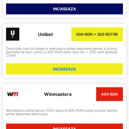
INCASEAZA
Unibet
500 RON + 300 ROTIRI
Deschide cont la Unibet si realizeaza prima depunere pentru a activa
pachetul de bun-venit cu 500 RON pariu fara risc + 300 rotiri gratuite
CASH.
INCASEAZA
Winmasters
400 RON
Winmasters ofera bonus 100% pana la 400 RON noilor jucatori pentru
prima depunere efectuata.