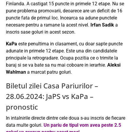
Finlanda. A castigat 15 puncte in primele 12 etape. Nu se
pune problema promovarii, deoarece are un deficit de 16
puncte fata de primul loc. Incearca sa adune punctele
necesare pentru a ramane la acest nivel.
Irfan Sadik
a
inscris sase goluri in acest sezon.
KaPa
este penultima in clasament, cu doar sapte puncte
adunate in primele 12 etape. Este una din candidatele
principale la retrogradare. Ocupa pozitia ce o trimite la
baraj si se va bate sa nu mai coboare in ierarhie.
Aleksi
Wahlman
a marcat patru goluri.
Biletul zilei Casa Pariurilor –
28.06.2024: JaPS vs KaPa –
pronostic
In intalnirile directe dintre cele doua s-au inscris de fiecare
data multe goluri.
Un pariu de tipul vom avea peste 2.5