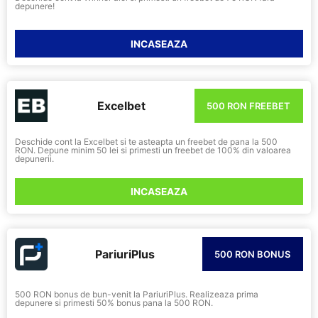
depunere!
INCASEAZA
Excelbet
500 RON FREEBET
Deschide cont la Excelbet si te asteapta un freebet de pana la 500
RON. Depune minim 50 lei si primesti un freebet de 100% din valoarea
depunerii.
INCASEAZA
PariuriPlus
500 RON BONUS
500 RON bonus de bun-venit la PariuriPlus. Realizeaza prima
depunere si primesti 50% bonus pana la 500 RON.