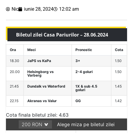
Nic
iunie 28, 2024
12:02 am
Biletul zilei Casa Pariurilor – 28.06.2024
Ora
Meci
Pronostic
Cota
18.30
JaPS vs KaPa
3+
1.50
20.00
Helsingborg vs
2-4 goluri
1.50
Varberg
21.45
Dundalk vs Waterford
1X & sub 4.5
1.45
goluri
22.15
Akranas vs Valur
GG
1.42
Cota finala biletul zilei: 4.63
Alege miza pe biletul zilei