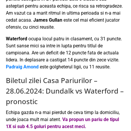
asteptari pentru aceasta echipa, ce risca sa retrogradeze.
Am vazut ca a marit ritmul in ultima perioada si n-a mai
cedat acasa.
James Gullan
este cel mai eficient jucator
ofensiv, cu cinci reusite.
Waterford
ocupa locul patru in clasament, cu 31 puncte.
Sunt sanse mici sa intre in lupta pentru titlul de
campioana. Are un deficit de 12 puncte fata de actuala
lidera. In deplasare a castigat 14 puncte din zece vizite.
Padraig Amond
este golgheterul ligii, cu 11 reusite.
Biletul zilei Casa Pariurilor –
28.06.2024: Dundalk vs Waterford –
pronostic
Echipa gazda n-a mai pierdut de ceva timp la domiciliu,
unde joaca mult mai atent.
Va propun un pariu de tipul
1X si sub 4.5 goluri pentru acest meci.