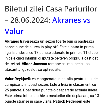
Biletul zilei Casa Pariurilor
– 28.06.2024:
Akranes vs
Valur
Akranes
traverseaza un sezon foarte bun si pastreaza
sanse bune de a urca in play-off. Este a patra in prima
liga islandeza, cu 17 puncte adunate in primele 11 etape.
In cele cinci intalniri disputate pe teren propriu a castigat
de trei ori.
Viktor Jonsson
ramane cel mai periculos
atacant al gazdelor, cu opt reusite.
Valur Reykjavik
este angrenata in batalia pentru titlul de
campioana in acest sezon. Este a treia in clasament, cu
25 puncte. Doar doua puncte o despart de actuala lidera.
Este prima intr-o ierarhie a meciurilor din deplasare, cu 13
puncte stranse in sase vizite.
Patrick Pedersen
este