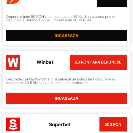
Depune minim 50 RON si primesti bonus 100% din valoarea primei
depuneri la Betano. Bonusul maxim este 5000 RON.
INCASEAZA
Winbet
20 RON FARA DEPUNERE
Deschide cont la Winbet aici si primesti un bonus fara depunere in
valoare de 20 RON sa pariezi meciurile preferate!
INCASEAZA
Superbet
500 RON