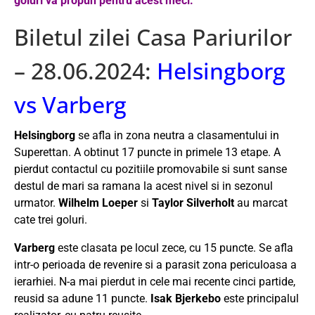
goluri va propun pentru acest meci.
Biletul zilei Casa Pariurilor
– 28.06.2024:
Helsingborg
vs Varberg
Helsingborg
se afla in zona neutra a clasamentului in
Superettan. A obtinut 17 puncte in primele 13 etape. A
pierdut contactul cu pozitiile promovabile si sunt sanse
destul de mari sa ramana la acest nivel si in sezonul
urmator.
Wilhelm Loeper
si
Taylor Silverholt
au marcat
cate trei goluri.
Varberg
este clasata pe locul zece, cu 15 puncte. Se afla
intr-o perioada de revenire si a parasit zona periculoasa a
ierarhiei. N-a mai pierdut in cele mai recente cinci partide,
reusid sa adune 11 puncte.
Isak Bjerkebo
este principalul