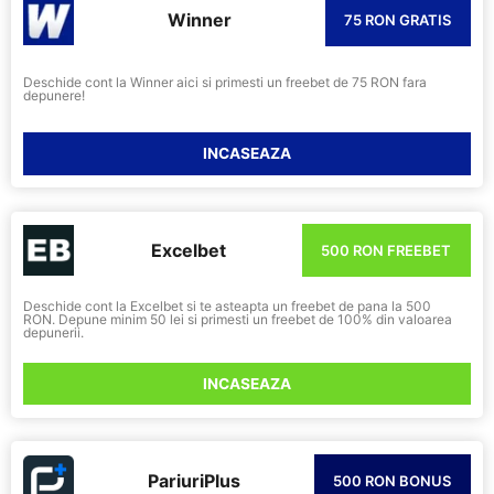
Winner
75 RON GRATIS
Deschide cont la Winner aici si primesti un freebet de 75 RON fara
depunere!
INCASEAZA
Excelbet
500 RON FREEBET
Deschide cont la Excelbet si te asteapta un freebet de pana la 500
RON. Depune minim 50 lei si primesti un freebet de 100% din valoarea
depunerii.
INCASEAZA
PariuriPlus
500 RON BONUS