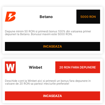
Betano
5000 RON
Depune minim 50 RON si primesti bonus 100% din valoarea primei
depuneri la Betano. Bonusul maxim este 5000 RON.
INCASEAZA
Winbet
20 RON FARA DEPUNERE
Deschide cont la Winbet aici si primesti un bonus fara depunere in
valoare de 20 RON sa pariezi meciurile preferate!
INCASEAZA