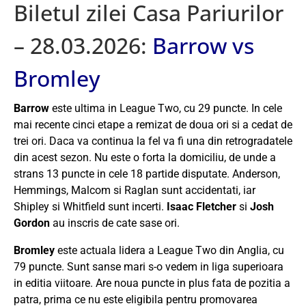
Biletul zilei Casa Pariurilor
– 28.03.2026:
Barrow vs
Bromley
Barrow
este ultima in League Two, cu 29 puncte. In cele
mai recente cinci etape a remizat de doua ori si a cedat de
trei ori. Daca va continua la fel va fi una din retrogradatele
din acest sezon. Nu este o forta la domiciliu, de unde a
strans 13 puncte in cele 18 partide disputate. Anderson,
Hemmings, Malcom si Raglan sunt accidentati, iar
Shipley si Whitfield sunt incerti.
Isaac Fletcher
si
Josh
Gordon
au inscris de cate sase ori.
Bromley
este actuala lidera a League Two din Anglia, cu
79 puncte. Sunt sanse mari s-o vedem in liga superioara
in editia viitoare. Are noua puncte in plus fata de pozitia a
patra, prima ce nu este eligibila pentru promovarea