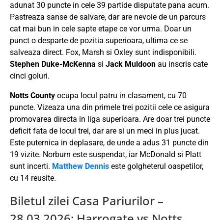
adunat 30 puncte in cele 39 partide disputate pana acum.
Pastreaza sanse de salvare, dar are nevoie de un parcurs
cat mai bun in cele sapte etape ce vor urma. Doar un
punct o desparte de pozitia superioara, ultima ce se
salveaza direct. Fox, Marsh si Oxley sunt indisponibili.
Stephen Duke-McKenna
si
Jack Muldoon
au inscris cate
cinci goluri.
Notts County
ocupa locul patru in clasament, cu 70
puncte. Vizeaza una din primele trei pozitii cele ce asigura
promovarea directa in liga superioara. Are doar trei puncte
deficit fata de locul trei, dar are si un meci in plus jucat.
Este puternica in deplasare, de unde a adus 31 puncte din
19 vizite. Norburn este suspendat, iar McDonald si Platt
sunt incerti.
Matthew Dennis
este golgheterul oaspetilor,
cu 14 reusite.
Biletul zilei Casa Pariurilor –
28.03.2026: Harrogate vs Notts