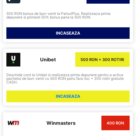
500 RON bonus de bun-venit la PariuriPlus. Realizeaza prima
depunere si primesti 50% bonus pana la 500 RON.
INCASEAZA
Unibet
500 RON + 300 ROTIRI
Deschide cont la Unibet si realizeaza prima depunere pentru a activa
pachetul de bun-venit cu 500 RON pariu fara risc + 300 rotiri gratuite
CASH.
INCASEAZA
Winmasters
400 RON