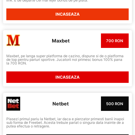
link. E de departe cel mai lejer bonus de pe piata.
INCASEAZA
Maxbet
700 RON
Maxbet, pe langa super platforma de cazino, dispune si de o platforma
de top pentru pariuri sportive. Jucatorii noi primesc bonus 100% pana
la 700 RON.
INCASEAZA
Netbet
500 RON
Plasezi primul pariu la Netbet, iar daca e pierzator primesti banii inapoi
sub forma de Freebet. Acesta trebuie pariat o singura data inainte de a
putea efectua o retragere.