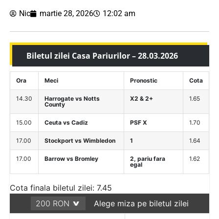
Nic
martie 28, 2026
12:02 am
Biletul zilei Casa Pariurilor – 28.03.2026
Ora
Meci
Pronostic
Cota
14.30
Harrogate vs Notts
X2 & 2+
1.65
County
15.00
Ceuta vs Cadiz
PSF X
1.70
17.00
Stockport vs Wimbledon
1
1.64
17.00
Barrow vs Bromley
2, pariu fara
1.62
egal
Cota finala biletul zilei: 7.45
Alege miza pe biletul zilei