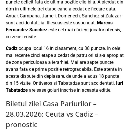
puncte deficit fata de ultima pozitie eligibila. A pierdut din
ritm in ultimele trei etape cand a cedat de fiecare data.
Anuar, Campana, Jameli, Domenech, Sanchez si Zalazar
sunt accidentati, iar Illescas este suspendat.
Marcos
Fernandez Sanchez
este cel mai eficient jucator ofensiv,
cu zece reusite.
Cadiz
ocupa locul 16 in clasament, cu 38 puncte. In cele
mai recente cinci etape a cedat de patru ori si s-a apropiat
de zona periculoasa a ierarhiei. Mai are sapte puncte
avans fata de prima pozitie retrogradabila. Este atenta in
aceste dispute din deplasare, de unde a adus 18 puncte
din 15 vizite. Ontiveros si Tabatadze sunt accidentati.
Iuri
Tabatadze
are sase goluri inscrise in aceasta editie.
Biletul zilei Casa Pariurilor –
28.03.2026: Ceuta vs Cadiz –
pronostic