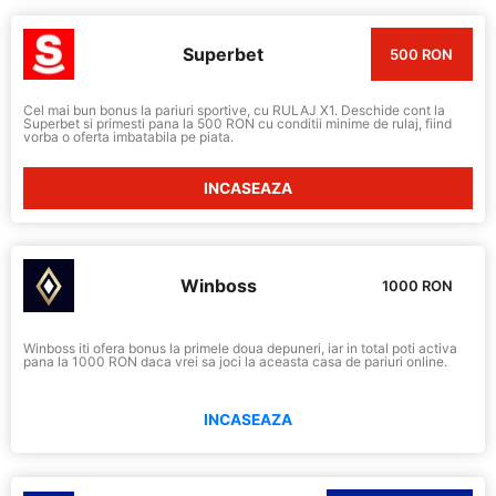
Superbet
500 RON
Cel mai bun bonus la pariuri sportive, cu RULAJ X1. Deschide cont la
Superbet si primesti pana la 500 RON cu conditii minime de rulaj, fiind
vorba o oferta imbatabila pe piata.
INCASEAZA
Winboss
1000 RON
Winboss iti ofera bonus la primele doua depuneri, iar in total poti activa
pana la 1000 RON daca vrei sa joci la aceasta casa de pariuri online.
INCASEAZA