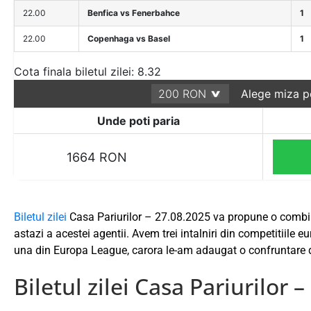
22.00
Benfica vs Fenerbahce
1
22.00
Copenhaga vs Basel
1
Cota finala biletul zilei: 8.32
Alege miza pe
Unde poti paria
1664 RON
Biletul zilei
Casa Pariurilor – 27.08.2025 va propune o combina
astazi a acestei agentii. Avem trei intalniri din competitiil
una din Europa League, carora le-am adaugat o confruntare
Biletul zilei Casa Pariurilor 