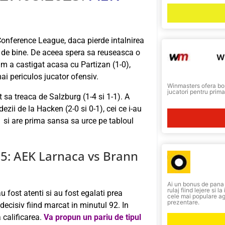
 Conference League, daca pierde intalnirea
l de bine. De aceea spera sa reuseasca o
W
m a castigat acasa cu Partizan (1-0),
ai periculos jucator ofensiv.
Winmasters ofera b
jucatori pentru prim
sa treaca de Salzburg (1-4 si 1-1). A
zii de la Hacken (2-0 si 0-1), cei ce i-au
-1 si are prima sansa sa urce pe tabloul
2025: AEK Larnaca vs Brann
Ai un bonus de pana 
rulaj fiind lejere si 
au fost atenti si au fost egalati prea
cele mai populare a
prezentare.
 decisiv fiind marcat in minutul 92. In
 calificarea.
Va propun un pariu de tipul