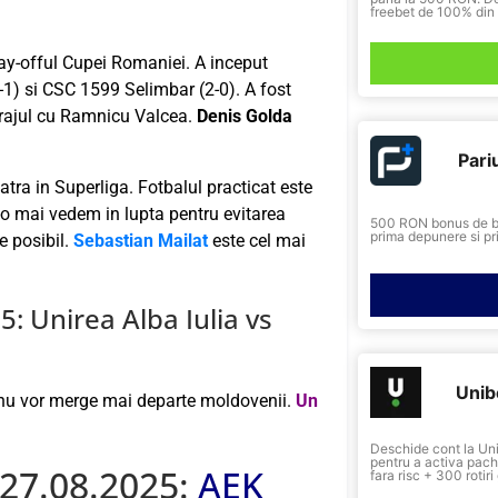
freebet de 100% din 
lay-offul Cupei Romaniei. A inceput
-1) si CSC 1599 Selimbar (2-0). A fost
arajul cu Ramnicu Valcea.
Denis Golda
Pari
tra in Superliga. Fotbalul practicat este
 n-o mai vedem in lupta pentru evitarea
500 RON bonus de bu
prima depunere si p
e posibil.
Sebastian Mailat
este cel mai
25: Unirea Alba Iulia vs
Unib
r nu vor merge mai departe moldovenii.
Un
Deschide cont la Un
pentru a activa pac
– 27.08.2025:
AEK
fara risc + 300 rotir