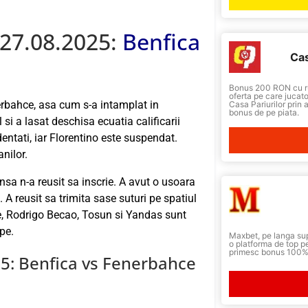
– 27.08.2025:
Benfica
Cas
Bonus 200 RON cu ru
oferta pe care jucato
erbahce, asa cum s-a intamplat in
Casa Pariurilor prin 
bonus de pe piata.
 si a lasat deschisa ecuatia calificarii
ntati, iar Florentino este suspendat.
nilor.
insa n-a reusit sa inscrie. A avut o usoara
 A reusit sa trimita sase suturi pe spatiul
ne, Rodrigo Becao, Tosun si Yandas sunt
pe.
Maxbet, pe langa sup
o platforma de top pe
primesc bonus 100%
025: Benfica vs Fenerbahce