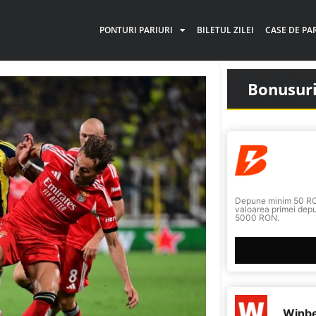
PONTURI PARIURI
BILETUL ZILEI
CASE DE PA
Bonusur
Depune minim 50 RO
valoarea primei dep
5000 RON.
Winb