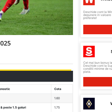
Deschide cont la Win
depunere in valoare 
preferate!
2025
Cel mai bun bonus la
Deschide cont la Su
conditii minime de ru
piata.
onostic
Cota
1.60
 & peste 1.5 goluri
1.75