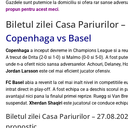
Gazdele sunt puternice la domiciliu si ofera rar sanse advers
propun pentru acest meci
.
Biletul zilei Casa Pariurilor 
Copenhaga vs Basel
Copenhaga
a inceput devreme in Champions League si a reusit
A trecut de Drita (2-0 si 1-0) si Malmo (0-0 si 5-0). A fost pute
unde n-a oferit nicio sansa adversarelor. Achouri, Delaney, H
Jordan Larsson
este cel mai eficient jucator ofensiv.
FC Basel
abia a revenit la cel mai inalt nivel in competitiile
intrat direct in play-off. A fost echipa ce a deschis scorul in p
avantajul nici pana la finalul primei reprize. Ruegg si Van Br
suspendat.
Xherdan Shaqiri
este jucatorul ce conduce echipa
Biletul zilei Casa Pariurilor – 27.08.2
pronostic