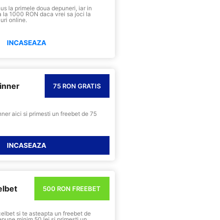
us la primele doua depuneri, iar in
a la 1000 RON daca vrei sa joci la
uri online.
INCASEAZA
inner
75 RON GRATIS
ner aici si primesti un freebet de 75
INCASEAZA
elbet
500 RON FREEBET
elbet si te asteapta un freebet de
une minim 50 lei si primesti un