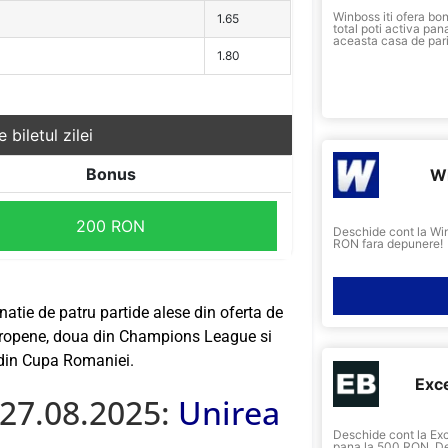
Winboss iti ofera bon
1.65
total poti activa pan
aceasta casa de pari
1.80
 biletul zilei
Bonus
W
200 RON
Deschide cont la Win
RON fara depunere!
tie de patru partide alese din oferta de
e europene, doua din Champions League si
 din Cupa Romaniei.
Exc
– 27.08.2025:
Unirea
Deschide cont la Exc
pana la 500 RON. Dep