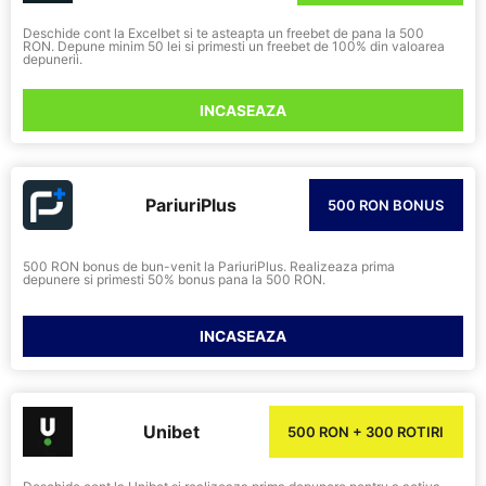
Deschide cont la Excelbet si te asteapta un freebet de pana la 500
RON. Depune minim 50 lei si primesti un freebet de 100% din valoarea
depunerii.
INCASEAZA
PariuriPlus
500 RON BONUS
500 RON bonus de bun-venit la PariuriPlus. Realizeaza prima
depunere si primesti 50% bonus pana la 500 RON.
INCASEAZA
Unibet
500 RON + 300 ROTIRI