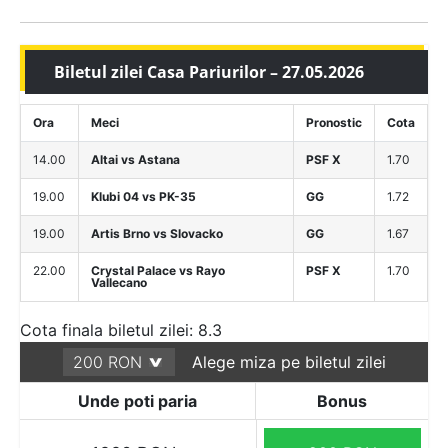
Biletul zilei Casa Pariurilor – 27.05.2026
Ora
Meci
Pronostic
Cota
14.00
Altai vs Astana
PSF X
1.70
19.00
Klubi 04 vs PK-35
GG
1.72
19.00
Artis Brno vs Slovacko
GG
1.67
22.00
Crystal Palace vs Rayo
PSF X
1.70
Vallecano
Cota finala biletul zilei: 8.3
Alege miza pe biletul zilei
Unde poti paria
Bonus