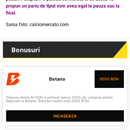
propun un pariu de tipul vom avea egal la pauza sau la
final
.
Sursa foto: calciomercato.com
Bonusuri
Betano
5000 RON
Depune minim 50 RON si primesti bonus 100% din valoarea primei
depuneri la Betano. Bonusul maxim este 5000 RON.
INCASEAZA