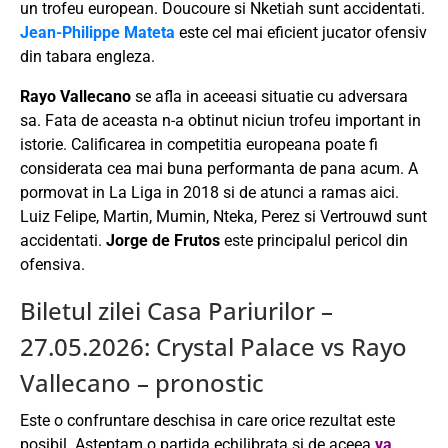
un trofeu european. Doucoure si Nketiah sunt accidentati.
Jean-Philippe Mateta
este cel mai eficient jucator ofensiv
din tabara engleza.
Rayo Vallecano
se afla in aceeasi situatie cu adversara
sa. Fata de aceasta n-a obtinut niciun trofeu important in
istorie. Calificarea in competitia europeana poate fi
considerata cea mai buna performanta de pana acum. A
pormovat in La Liga in 2018 si de atunci a ramas aici.
Luiz Felipe, Martin, Mumin, Nteka, Perez si Vertrouwd sunt
accidentati.
Jorge de Frutos
este principalul pericol din
ofensiva.
Biletul zilei Casa Pariurilor –
27.05.2026: Crystal Palace vs Rayo
Vallecano – pronostic
Este o confruntare deschisa in care orice rezultat este
posibil. Asteptam o partida echilibrata si de aceea
va