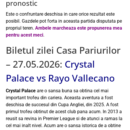
pronostic
Este o confruntare deschisa in care orice rezultat este
posibil. Gazdele pot forta in aceasta partida disputata pe
propriul teren.
Ambele marcheaza este propunerea mea
pentru acest meci
.
Biletul zilei Casa Pariurilor
– 27.05.2026:
Crystal
Palace vs Rayo Vallecano
Crystal Palace
are o sansa buna sa obtina cel mai
important trofeu din cariera. Aceasta aventura a fost
deschisa de succesul din Cupa Angliei, din 2025. A fost
primul trofeu obtinut de acest club pana acum. In 2013 a
reusit sa revina in Premier League si de atunci a ramas la
cel mai inalt nivel. Acum are o sansa istorica de a obtine