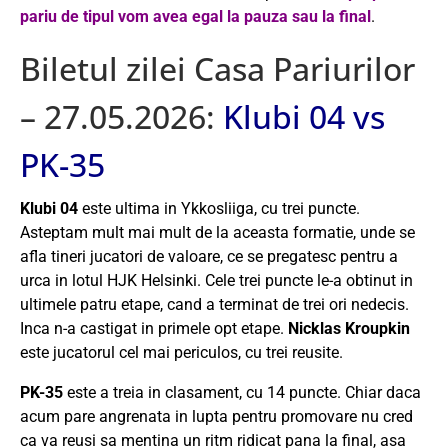
pariu de tipul vom avea egal la pauza sau la final
.
Biletul zilei Casa Pariurilor
– 27.05.2026:
Klubi 04 vs
PK-35
Klubi 04
este ultima in Ykkosliiga, cu trei puncte.
Asteptam mult mai mult de la aceasta formatie, unde se
afla tineri jucatori de valoare, ce se pregatesc pentru a
urca in lotul HJK Helsinki. Cele trei puncte le-a obtinut in
ultimele patru etape, cand a terminat de trei ori nedecis.
Inca n-a castigat in primele opt etape.
Nicklas Kroupkin
este jucatorul cel mai periculos, cu trei reusite.
PK-35
este a treia in clasament, cu 14 puncte. Chiar daca
acum pare angrenata in lupta pentru promovare nu cred
ca va reusi sa mentina un ritm ridicat pana la final, asa