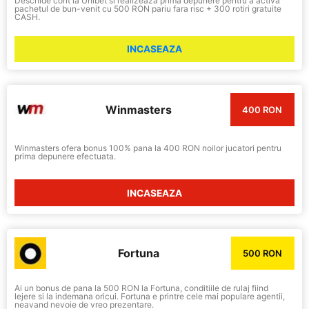
Deschide cont la Unibet si realizeaza prima depunere pentru a activa
pachetul de bun-venit cu 500 RON pariu fara risc + 300 rotiri gratuite
CASH.
INCASEAZA
Winmasters
400 RON
Winmasters ofera bonus 100% pana la 400 RON noilor jucatori pentru
prima depunere efectuata.
INCASEAZA
Fortuna
500 RON
Ai un bonus de pana la 500 RON la Fortuna, conditiile de rulaj fiind
lejere si la indemana oricui. Fortuna e printre cele mai populare agentii,
neavand nevoie de vreo prezentare.