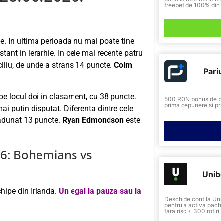
freebet de 100% din 
te. In ultima perioada nu mai poate tine
tant in ierarhie. In cele mai recente patru
iciliu, de unde a strans 14 puncte.
Colm
Pari
.
 pe locul doi in clasament, cu 38 puncte.
500 RON bonus de bu
prima depunere si p
i putin disputat. Diferenta dintre cele
a adunat 13 puncte.
Ryan Edmondson
este
2026: Bohemians vs
Unib
chipe din Irlanda.
Un egal la pauza sau la
Deschide cont la Un
pentru a activa pac
fara risc + 300 rotir