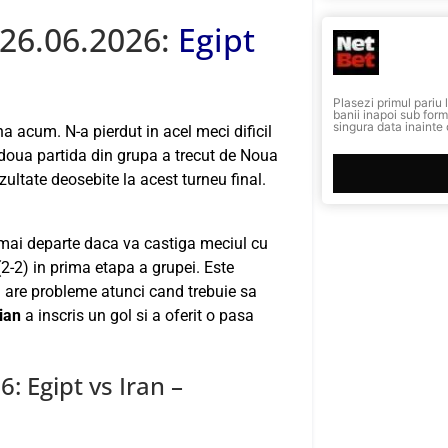
– 26.06.2026:
Egipt
Plasezi primul pariu 
banii inapoi sub for
singura data inainte
a acum. N-a pierdut in acel meci dificil
 doua partida din grupa a trecut de Noua
zultate deosebite la acest turneu final.
 mai departe daca va castiga meciul cu
2-2) in prima etapa a grupei. Este
a are probleme atunci cand trebuie sa
ian
a inscris un gol si a oferit o pasa
6: Egipt vs Iran –