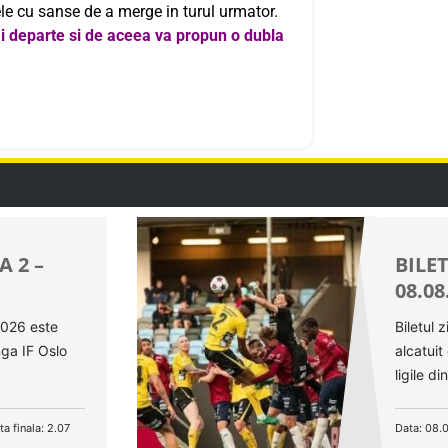
le cu sanse de a merge in turul urmator.
ai departe si de aceea va propun o dubla
A 2 –
BILET
08.08
.2026 este
Biletul 
nga IF Oslo
alcatuit
ligile di
a finala: 2.07
Data: 08.