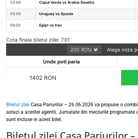
03.00
Capul Verde vs Arabia Saudita
03.00
Uruguay vs Spania
06.00
Egipt vs Iran
Cota finala biletul zilei: 7.01
Alege miza pe
Unde poti paria
1402 RON
Biletul zilei
Casa Pariurilor – 26.06.2026 va propune o combina
astazi a acestei agentii. Jumatate din meciurile programate a
sunt incluse in acest bilet.
Biletul zilei Casa Pariurilor 