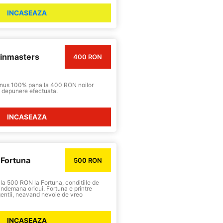
INCASEAZA
inmasters
400 RON
onus 100% pana la 400 RON noilor
a depunere efectuata.
INCASEAZA
Fortuna
500 RON
la 500 RON la Fortuna, conditiile de
la indemana oricui. Fortuna e printre
gentii, neavand nevoie de vreo
INCASEAZA