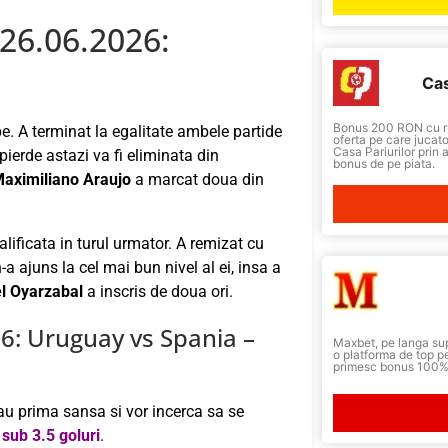
– 26.06.2026:
Cas
Bonus 200 RON cu ru
pe. A terminat la egalitate ambele partide
oferta pe care jucato
Casa Pariurilor prin 
pierde astazi va fi eliminata din
bonus de pe piata.
aximiliano Araujo
a marcat doua din
lificata in turul urmator. A remizat cu
-a ajuns la cel mai bun nivel al ei, insa a
l Oyarzabal
a inscris de doua ori.
026: Uruguay vs Spania –
Maxbet, pe langa sup
o platforma de top pe
primesc bonus 100%
au prima sansa si vor incerca sa se
 sub 3.5 goluri
.