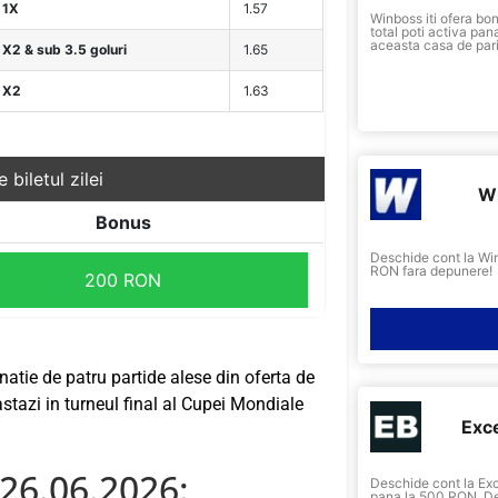
1X
1.57
Winboss iti ofera bon
total poti activa pan
aceasta casa de pari
X2 & sub 3.5 goluri
1.65
X2
1.63
 biletul zilei
W
Bonus
Deschide cont la Win
RON fara depunere!
200 RON
tie de patru partide alese din oferta de
stazi in turneul final al Cupei Mondiale
Exc
– 26.06.2026:
Deschide cont la Exc
pana la 500 RON. Dep