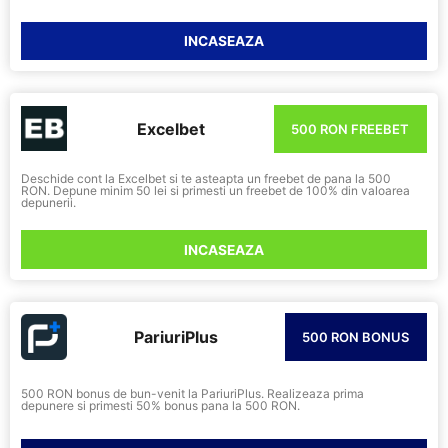
INCASEAZA
Excelbet
500 RON FREEBET
Deschide cont la Excelbet si te asteapta un freebet de pana la 500
RON. Depune minim 50 lei si primesti un freebet de 100% din valoarea
depunerii.
INCASEAZA
PariuriPlus
500 RON BONUS
500 RON bonus de bun-venit la PariuriPlus. Realizeaza prima
depunere si primesti 50% bonus pana la 500 RON.