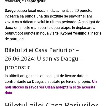
realizator, cu sapte goluri.
Daegu
ocupa locul noua in clasament, cu 20 puncte.
Incearca sa prinda una din pozitiile de play-off si am
vazut ca a ridicat nivelul in ultima perioada. A castigat de
doua ori in cele mai recente doua etape. In deplasare a
obtinut opt puncte in noua vizite.
Kyohei Yoshino
a inscris
de patru ori.
Biletul zilei Casa Pariurilor –
26.06.2024: Ulsan vs Daegu –
pronostic
In ultimii ani gazdele au castigat de fiecare data in
confruntarile cu Daegu, disputate pe terenul propriu.
Un
nou succes in favoarea Ulsan asteptam si de aceasta
data.
Biletul zilei Casa Pariurilor