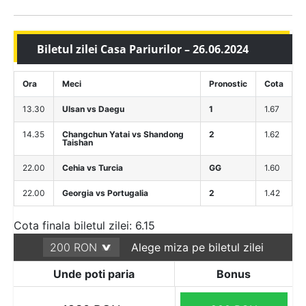
Biletul zilei Casa Pariurilor – 26.06.2024
Ora
Meci
Pronostic
Cota
13.30
Ulsan vs Daegu
1
1.67
14.35
Changchun Yatai vs Shandong
2
1.62
Taishan
22.00
Cehia vs Turcia
GG
1.60
22.00
Georgia vs Portugalia
2
1.42
Cota finala biletul zilei: 6.15
Alege miza pe biletul zilei
Unde poti paria
Bonus