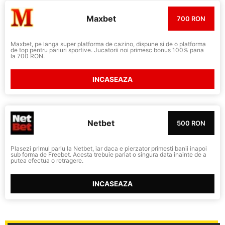
Maxbet
700 RON
Maxbet, pe langa super platforma de cazino, dispune si de o platforma
de top pentru pariuri sportive. Jucatorii noi primesc bonus 100% pana
la 700 RON.
INCASEAZA
Netbet
500 RON
Plasezi primul pariu la Netbet, iar daca e pierzator primesti banii inapoi
sub forma de Freebet. Acesta trebuie pariat o singura data inainte de a
putea efectua o retragere.
INCASEAZA