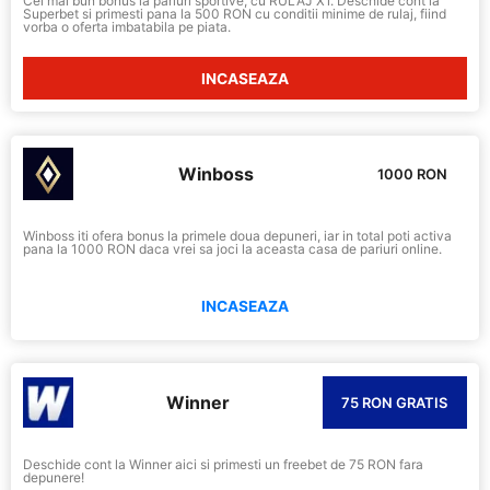
Cel mai bun bonus la pariuri sportive, cu RULAJ X1. Deschide cont la
Superbet si primesti pana la 500 RON cu conditii minime de rulaj, fiind
vorba o oferta imbatabila pe piata.
INCASEAZA
Winboss
1000 RON
Winboss iti ofera bonus la primele doua depuneri, iar in total poti activa
pana la 1000 RON daca vrei sa joci la aceasta casa de pariuri online.
INCASEAZA
Winner
75 RON GRATIS
Deschide cont la Winner aici si primesti un freebet de 75 RON fara
depunere!