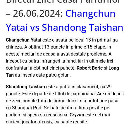
– 26.06.2024:
Changchun
Yatai vs Shandong Taishan
Changchun Yatai
este clasata pe locul 13 in prima liga
chineza. A obtinut 13 puncte in primele 15 etape. In
aceste meciuri de acasa a avut destule probleme. A
inceput cu patru infrangeri la rand, iar in ultimele trei
confruntari a obtinut cinci puncte.
Robert Beric
si
Long
Tan
au inscris cate patru goluri.
Shandong Taishan
este a patra in clasament, cu 29
puncte. Este departe de titlul de campioana. Are un deficit
de zece puncte fata de primul loc si n-a putut tine pasul
cu Shanghai Port. Se bate pentru ultima pozitie pe
podium si spera sa reuseasca.
Cryzan
este cel mai
eficient jucator ofensiv, cu sapte reusite.