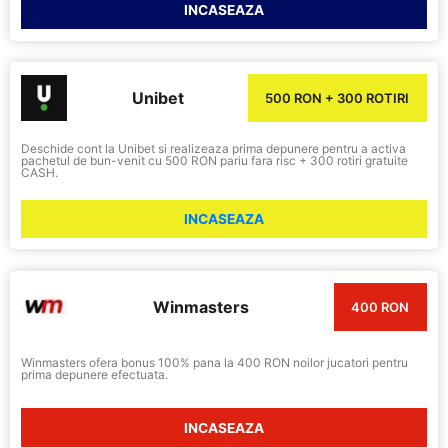
INCASEAZA
Unibet
500 RON + 300 ROTIRI
Deschide cont la Unibet si realizeaza prima depunere pentru a activa
pachetul de bun-venit cu 500 RON pariu fara risc + 300 rotiri gratuite
CASH.
INCASEAZA
Winmasters
400 RON
Winmasters ofera bonus 100% pana la 400 RON noilor jucatori pentru
prima depunere efectuata.
INCASEAZA