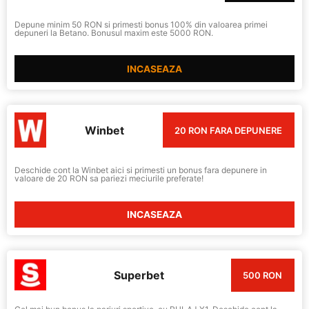
Depune minim 50 RON si primesti bonus 100% din valoarea primei
depuneri la Betano. Bonusul maxim este 5000 RON.
INCASEAZA
Winbet
20 RON FARA DEPUNERE
Deschide cont la Winbet aici si primesti un bonus fara depunere in
valoare de 20 RON sa pariezi meciurile preferate!
INCASEAZA
Superbet
500 RON