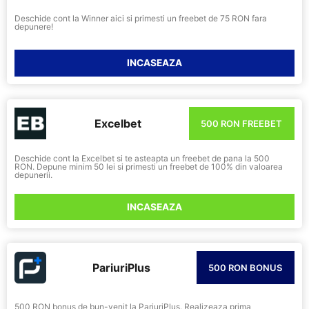
Deschide cont la Winner aici si primesti un freebet de 75 RON fara
depunere!
INCASEAZA
Excelbet
500 RON FREEBET
Deschide cont la Excelbet si te asteapta un freebet de pana la 500
RON. Depune minim 50 lei si primesti un freebet de 100% din valoarea
depunerii.
INCASEAZA
PariuriPlus
500 RON BONUS
500 RON bonus de bun-venit la PariuriPlus. Realizeaza prima