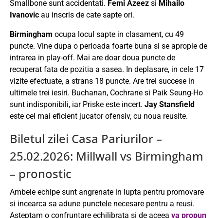
Smallbone sunt accidentati.
Femi Azeez
si
Mihailo
Ivanovic
au inscris de cate sapte ori.
Birmingham
ocupa locul sapte in clasament, cu 49
puncte. Vine dupa o perioada foarte buna si se apropie de
intrarea in play-off. Mai are doar doua puncte de
recuperat fata de pozitia a sasea. In deplasare, in cele 17
vizite efectuate, a strans 18 puncte. Are trei succese in
ultimele trei iesiri. Buchanan, Cochrane si Paik Seung-Ho
sunt indisponibili, iar Priske este incert.
Jay Stansfield
este cel mai eficient jucator ofensiv, cu noua reusite.
Biletul zilei Casa Pariurilor –
25.02.2026: Millwall vs Birmingham
– pronostic
Ambele echipe sunt angrenate in lupta pentru promovare
si incearca sa adune punctele necesare pentru a reusi.
Asteptam o confruntare echilibrata si de aceea
va propun