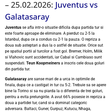
– 25.02.2026:
Juventus vs
Galatasaray
Juventus
se afla intr-o situatie dificila dupa partida tur si
este foarte aproape de eliminare. A pierdut cu 2-5 la
Istanbul, dupa ce a condus cu 2-1 la pauza. O repriza a
doua sub asteptari a dus la o astfel de situatie. Orice sut
pe spatiul portii al turcilor a fost gol. Bremer, Holm, Milik
si Vlahovic sunt accidentati, iar Cabal si Cambiaso sunt
suspendati.
Teun Koopmeiners
a inscris cele doua goluri
din partida tur.
Galatasaray
are sanse mari de a urca in optimile de
finala, dupa ce a castigat in tur cu 5-2. Trebuie sa se apere
bine la Torino si sa nu piarda la o diferenta de trei goluri,
pentru a evita prelungirile. A avut 66% posesie in repriza a
doua a partidei tur, cand si-a dominat categoric
adversara. Baltaci, Guner, Gurpuz, Kutucu, Nhaga,