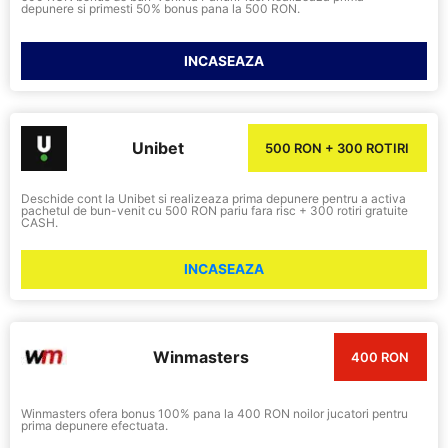
depunere si primesti 50% bonus pana la 500 RON.
INCASEAZA
Unibet
500 RON + 300 ROTIRI
Deschide cont la Unibet si realizeaza prima depunere pentru a activa
pachetul de bun-venit cu 500 RON pariu fara risc + 300 rotiri gratuite
CASH.
INCASEAZA
Winmasters
400 RON
Winmasters ofera bonus 100% pana la 400 RON noilor jucatori pentru
prima depunere efectuata.