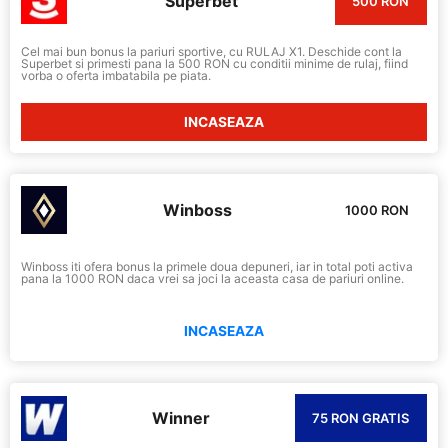
Superbet
500 RON
Cel mai bun bonus la pariuri sportive, cu RULAJ X1. Deschide cont la
Superbet si primesti pana la 500 RON cu conditii minime de rulaj, fiind
vorba o oferta imbatabila pe piata.
INCASEAZA
Winboss
1000 RON
Winboss iti ofera bonus la primele doua depuneri, iar in total poti activa
pana la 1000 RON daca vrei sa joci la aceasta casa de pariuri online.
INCASEAZA
Winner
75 RON GRATIS