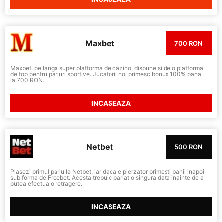
Maxbet
700 RON
Maxbet, pe langa super platforma de cazino, dispune si de o platforma
de top pentru pariuri sportive. Jucatorii noi primesc bonus 100% pana
la 700 RON.
INCASEAZA
Netbet
500 RON
Plasezi primul pariu la Netbet, iar daca e pierzator primesti banii inapoi
sub forma de Freebet. Acesta trebuie pariat o singura data inainte de a
putea efectua o retragere.
INCASEAZA