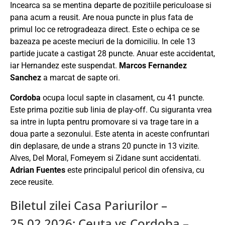
Incearca sa se mentina departe de pozitiile periculoase si
pana acum a reusit. Are noua puncte in plus fata de
primul loc ce retrogradeaza direct. Este o echipa ce se
bazeaza pe aceste meciuri de la domiciliu. In cele 13
partide jucate a castigat 28 puncte. Anuar este accidentat,
iar Hernandez este suspendat.
Marcos Fernandez
Sanchez
a marcat de sapte ori.
Cordoba
ocupa locul sapte in clasament, cu 41 puncte.
Este prima pozitie sub linia de play-off. Cu siguranta vrea
sa intre in lupta pentru promovare si va trage tare in a
doua parte a sezonului. Este atenta in aceste confruntari
din deplasare, de unde a strans 20 puncte in 13 vizite.
Alves, Del Moral, Fomeyem si Zidane sunt accidentati.
Adrian Fuentes
este principalul pericol din ofensiva, cu
zece reusite.
Biletul zilei Casa Pariurilor –
25.02.2026: Ceuta vs Cordoba –