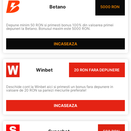
Betano
5000 RON
Depune minim 50 RON si primesti bonus 100% din valoarea primei
depuneri la Betano. Bonusul maxim este 5000 RON.
INCASEAZA
Winbet
20 RON FARA DEPUNERE
Deschide cont la Winbet aici si primesti un bonus fara depunere in
valoare de 20 RON sa pariezi meciurile preferate!
INCASEAZA