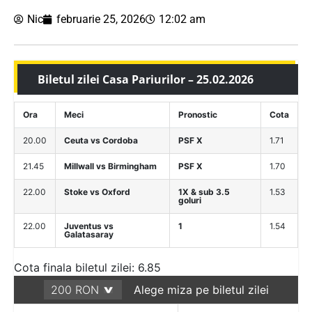
Nic
februarie 25, 2026
12:02 am
Biletul zilei Casa Pariurilor – 25.02.2026
Ora
Meci
Pronostic
Cota
20.00
Ceuta vs Cordoba
PSF X
1.71
21.45
Millwall vs Birmingham
PSF X
1.70
22.00
Stoke vs Oxford
1X & sub 3.5
1.53
goluri
22.00
Juventus vs
1
1.54
Galatasaray
Cota finala biletul zilei: 6.85
Alege miza pe biletul zilei