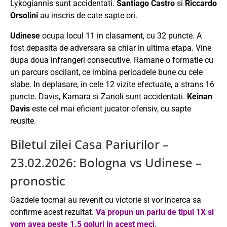
Lykogiannis sunt accidentati.
Santiago Castro
si
Riccardo
Orsolini
au inscris de cate sapte ori.
Udinese
ocupa locul 11 in clasament, cu 32 puncte. A
fost depasita de adversara sa chiar in ultima etapa. Vine
dupa doua infrangeri consecutive. Ramane o formatie cu
un parcurs oscilant, ce imbina perioadele bune cu cele
slabe. In deplasare, in cele 12 vizite efectuate, a strans 16
puncte. Davis, Kamara si Zanoli sunt accidentati.
Keinan
Davis
este cel mai eficient jucator ofensiv, cu sapte
reusite.
Biletul zilei Casa Pariurilor –
23.02.2026: Bologna vs Udinese –
pronostic
Gazdele tocmai au revenit cu victorie si vor incerca sa
confirme acest rezultat.
Va propun un pariu de tipul 1X si
vom avea peste 1.5 goluri in acest meci
.