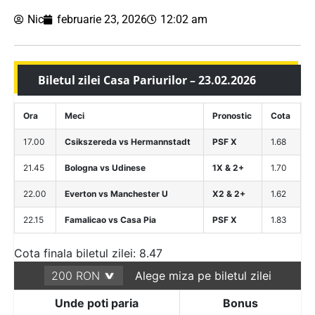
Nic
februarie 23, 2026
12:02 am
Biletul zilei Casa Pariurilor – 23.02.2026
Ora
Meci
Pronostic
Cota
17.00
Csikszereda vs Hermannstadt
PSF X
1.68
21.45
Bologna vs Udinese
1X & 2+
1.70
22.00
Everton vs Manchester U
X2 & 2+
1.62
22.15
Famalicao vs Casa Pia
PSF X
1.83
Cota finala biletul zilei: 8.47
Alege miza pe biletul zilei
Unde poti paria
Bonus