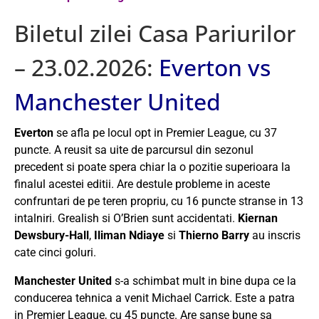
Biletul zilei Casa Pariurilor
– 23.02.2026:
Everton vs
Manchester United
Everton
se afla pe locul opt in Premier League, cu 37
puncte. A reusit sa uite de parcursul din sezonul
precedent si poate spera chiar la o pozitie superioara la
finalul acestei editii. Are destule probleme in aceste
confruntari de pe teren propriu, cu 16 puncte stranse in 13
intalniri. Grealish si O’Brien sunt accidentati.
Kiernan
Dewsbury-Hall
,
Iliman Ndiaye
si
Thierno Barry
au inscris
cate cinci goluri.
Manchester United
s-a schimbat mult in bine dupa ce la
conducerea tehnica a venit Michael Carrick. Este a patra
in Premier League, cu 45 puncte. Are sanse bune sa