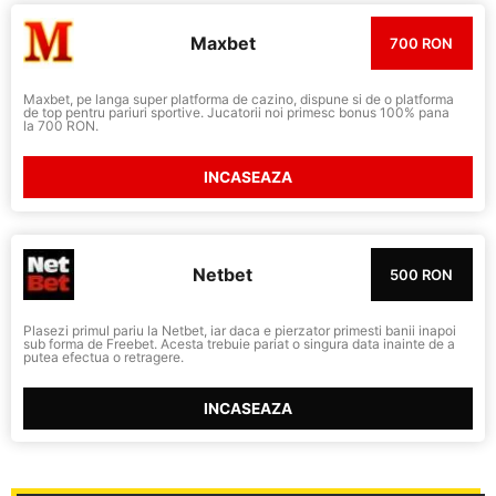
Maxbet
700 RON
Maxbet, pe langa super platforma de cazino, dispune si de o platforma
de top pentru pariuri sportive. Jucatorii noi primesc bonus 100% pana
la 700 RON.
INCASEAZA
Netbet
500 RON
Plasezi primul pariu la Netbet, iar daca e pierzator primesti banii inapoi
sub forma de Freebet. Acesta trebuie pariat o singura data inainte de a
putea efectua o retragere.
INCASEAZA