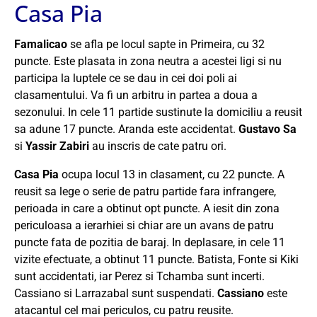
Casa Pia
Famalicao
se afla pe locul sapte in Primeira, cu 32
puncte. Este plasata in zona neutra a acestei ligi si nu
participa la luptele ce se dau in cei doi poli ai
clasamentului. Va fi un arbitru in partea a doua a
sezonului. In cele 11 partide sustinute la domiciliu a reusit
sa adune 17 puncte. Aranda este accidentat.
Gustavo Sa
si
Yassir Zabiri
au inscris de cate patru ori.
Casa Pia
ocupa locul 13 in clasament, cu 22 puncte. A
reusit sa lege o serie de patru partide fara infrangere,
perioada in care a obtinut opt puncte. A iesit din zona
periculoasa a ierarhiei si chiar are un avans de patru
puncte fata de pozitia de baraj. In deplasare, in cele 11
vizite efectuate, a obtinut 11 puncte. Batista, Fonte si Kiki
sunt accidentati, iar Perez si Tchamba sunt incerti.
Cassiano si Larrazabal sunt suspendati.
Cassiano
este
atacantul cel mai periculos, cu patru reusite.