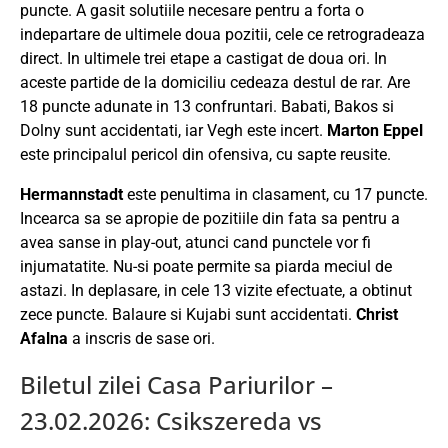
puncte. A gasit solutiile necesare pentru a forta o
indepartare de ultimele doua pozitii, cele ce retrogradeaza
direct. In ultimele trei etape a castigat de doua ori. In
aceste partide de la domiciliu cedeaza destul de rar. Are
18 puncte adunate in 13 confruntari. Babati, Bakos si
Dolny sunt accidentati, iar Vegh este incert.
Marton Eppel
este principalul pericol din ofensiva, cu sapte reusite.
Hermannstadt
este penultima in clasament, cu 17 puncte.
Incearca sa se apropie de pozitiile din fata sa pentru a
avea sanse in play-out, atunci cand punctele vor fi
injumatatite. Nu-si poate permite sa piarda meciul de
astazi. In deplasare, in cele 13 vizite efectuate, a obtinut
zece puncte. Balaure si Kujabi sunt accidentati.
Christ
Afalna
a inscris de sase ori.
Biletul zilei Casa Pariurilor –
23.02.2026: Csikszereda vs