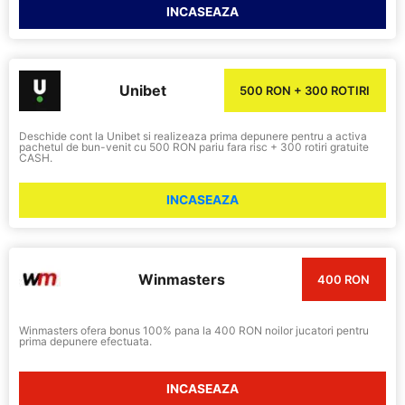
INCASEAZA
Unibet
500 RON + 300 ROTIRI
Deschide cont la Unibet si realizeaza prima depunere pentru a activa
pachetul de bun-venit cu 500 RON pariu fara risc + 300 rotiri gratuite
CASH.
INCASEAZA
Winmasters
400 RON
Winmasters ofera bonus 100% pana la 400 RON noilor jucatori pentru
prima depunere efectuata.
INCASEAZA