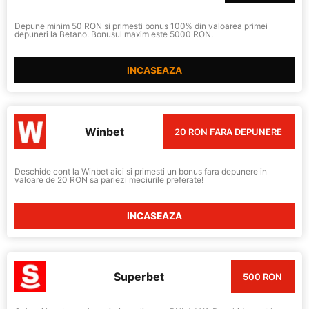
Depune minim 50 RON si primesti bonus 100% din valoarea primei
depuneri la Betano. Bonusul maxim este 5000 RON.
INCASEAZA
Winbet
20 RON FARA DEPUNERE
Deschide cont la Winbet aici si primesti un bonus fara depunere in
valoare de 20 RON sa pariezi meciurile preferate!
INCASEAZA
Superbet
500 RON