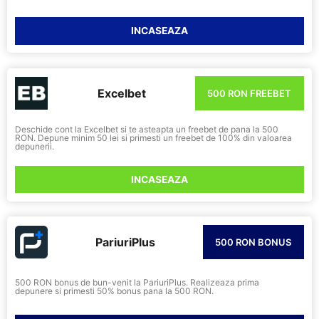
INCASEAZA
Excelbet
500 RON FREEBET
Deschide cont la Excelbet si te asteapta un freebet de pana la 500
RON. Depune minim 50 lei si primesti un freebet de 100% din valoarea
depunerii.
INCASEAZA
PariuriPlus
500 RON BONUS
500 RON bonus de bun-venit la PariuriPlus. Realizeaza prima
depunere si primesti 50% bonus pana la 500 RON.