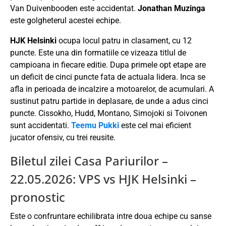
Van Duivenbooden este accidentat.
Jonathan Muzinga
este golgheterul acestei echipe.
HJK Helsinki
ocupa locul patru in clasament, cu 12
puncte. Este una din formatiile ce vizeaza titlul de
campioana in fiecare editie. Dupa primele opt etape are
un deficit de cinci puncte fata de actuala lidera. Inca se
afla in perioada de incalzire a motoarelor, de acumulari. A
sustinut patru partide in deplasare, de unde a adus cinci
puncte. Cissokho, Hudd, Montano, Simojoki si Toivonen
sunt accidentati.
Teemu Pukki
este cel mai eficient
jucator ofensiv, cu trei reusite.
Biletul zilei Casa Pariurilor –
22.05.2026: VPS vs HJK Helsinki –
pronostic
Este o confruntare echilibrata intre doua echipe cu sanse