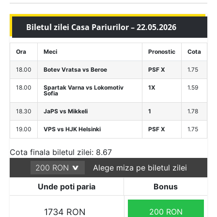
Biletul zilei Casa Pariurilor – 22.05.2026
Ora
Meci
Pronostic
Cota
18.00
Botev Vratsa vs Beroe
PSF X
1.75
18.00
Spartak Varna vs Lokomotiv
1X
1.59
Sofia
18.30
JaPS vs Mikkeli
1
1.78
19.00
VPS vs HJK Helsinki
PSF X
1.75
Cota finala biletul zilei: 8.67
Alege miza pe biletul zilei
Unde poti paria
Bonus
1734 RON
200 RON