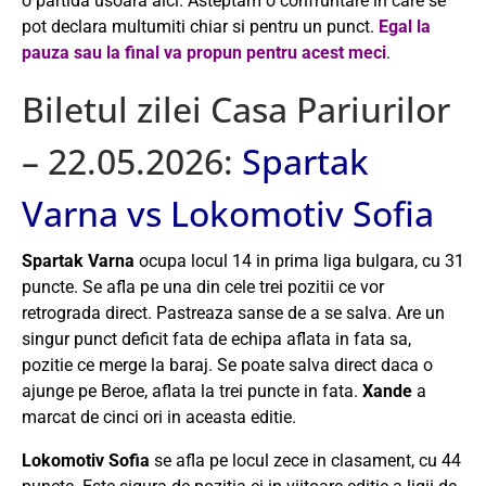
o partida usoara aici. Asteptam o confruntare in care se
pot declara multumiti chiar si pentru un punct.
Egal la
pauza sau la final va propun pentru acest meci
.
Biletul zilei Casa Pariurilor
– 22.05.2026:
Spartak
Varna vs Lokomotiv Sofia
Spartak Varna
ocupa locul 14 in prima liga bulgara, cu 31
puncte. Se afla pe una din cele trei pozitii ce vor
retrograda direct. Pastreaza sanse de a se salva. Are un
singur punct deficit fata de echipa aflata in fata sa,
pozitie ce merge la baraj. Se poate salva direct daca o
ajunge pe Beroe, aflata la trei puncte in fata.
Xande
a
marcat de cinci ori in aceasta editie.
Lokomotiv Sofia
se afla pe locul zece in clasament, cu 44