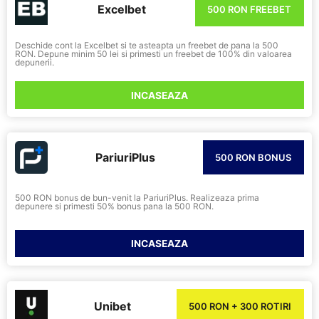
Excelbet
500 RON FREEBET
Deschide cont la Excelbet si te asteapta un freebet de pana la 500
RON. Depune minim 50 lei si primesti un freebet de 100% din valoarea
depunerii.
INCASEAZA
PariuriPlus
500 RON BONUS
500 RON bonus de bun-venit la PariuriPlus. Realizeaza prima
depunere si primesti 50% bonus pana la 500 RON.
INCASEAZA
Unibet
500 RON + 300 ROTIRI