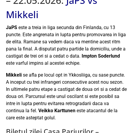
– 22.05.2026:
JaPS vs
Mikkeli
JaPS
este a treia in liga secunda din Finlanda, cu 13
puncte. Este angrenata in lupta pentru promovarea in liga
de elita. Ramane sa vedem daca va mentine acest ritm
pana la final. A disputat patru partide la domiciliu, unde a
castigat de trei ori si a cedat o data.
Impton Soderlund
este varful impins al acestei echipe.
Mikkeli
se afla pe locul opt in Ykkosliiga, cu sase puncte.
A inceput cu trei infrangeri consecutive acest nou sezon.
In ultimele patru etape a castigat de doua ori si a cedat de
doua ori. Parcursul este unul oscilant si este posibil sa
intre in lupta pentru evitarea retrogradarii daca va
continua la fel.
Veikko Karttunen
este atacantul de la
care este asteptat golul.
Biletul zilei Casa Pariurilor –