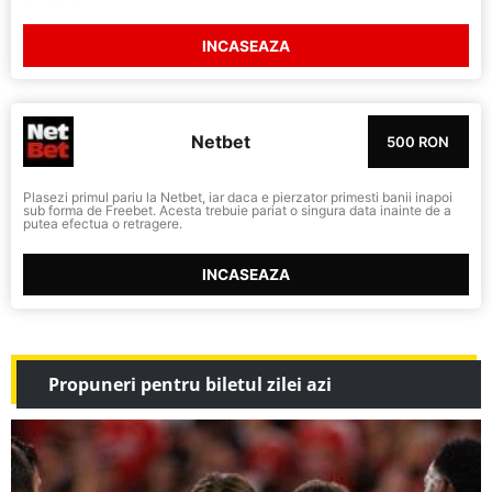
INCASEAZA
Netbet
500 RON
Plasezi primul pariu la Netbet, iar daca e pierzator primesti banii inapoi
sub forma de Freebet. Acesta trebuie pariat o singura data inainte de a
putea efectua o retragere.
INCASEAZA
Propuneri pentru biletul zilei azi