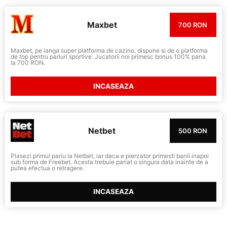
Maxbet
700 RON
Maxbet, pe langa super platforma de cazino, dispune si de o platforma
de top pentru pariuri sportive. Jucatorii noi primesc bonus 100% pana
la 700 RON.
INCASEAZA
Netbet
500 RON
Plasezi primul pariu la Netbet, iar daca e pierzator primesti banii inapoi
sub forma de Freebet. Acesta trebuie pariat o singura data inainte de a
putea efectua o retragere.
INCASEAZA