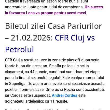
Gazdele traverseaza un sezon foarte bun si sunt
angrenate in lupta pentru titlul de campioana.
Un succes
in favoarea Lens va propun pentru acest meci
.
Biletul zilei Casa Pariurilor
– 21.02.2026:
CFR Cluj vs
Petrolul
CFR Cluj
a reusit sa urce in zona de play-off dupa seria
foarte buna din acest an. Se afla pe locul cinci in
clasament, cu 44 puncte, cand mai sunt doar trei etape
pana la finalul sezonului regulat. Este echipa momentului
in Superliga. De acum are nevoie sa-si securizeze aceasta
pozitie in primele sase. Omeruo si Rocha sunt accidentati,
iar Cordea este suspendat.
Andrei Cordea
este
golgheterul ardelenilor, cu 11 reusite.