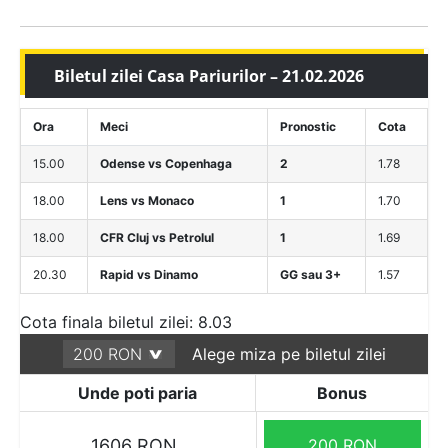
Biletul zilei Casa Pariurilor – 21.02.2026
Ora
Meci
Pronostic
Cota
15.00
Odense vs Copenhaga
2
1.78
18.00
Lens vs Monaco
1
1.70
18.00
CFR Cluj vs Petrolul
1
1.69
20.30
Rapid vs Dinamo
GG sau 3+
1.57
Cota finala biletul zilei: 8.03
Alege miza pe biletul zilei
Unde poti paria
Bonus
1606 RON
200 RON