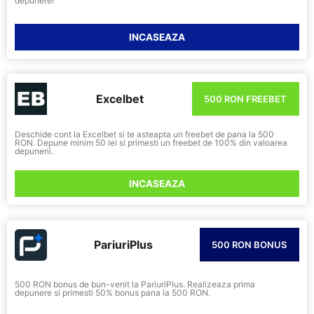
depunere!
INCASEAZA
Excelbet
500 RON FREEBET
Deschide cont la Excelbet si te asteapta un freebet de pana la 500
RON. Depune minim 50 lei si primesti un freebet de 100% din valoarea
depunerii.
INCASEAZA
PariuriPlus
500 RON BONUS
500 RON bonus de bun-venit la PariuriPlus. Realizeaza prima
depunere si primesti 50% bonus pana la 500 RON.