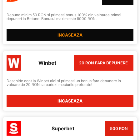
Depune minim 50 RON si primesti bonus 100% din valoarea primei
depuneri la Betano. Bonusul maxim este 5000 RON.
INCASEAZA
Winbet
20 RON FARA DEPUNERE
Deschide cont la Winbet aici si primesti un bonus fara depunere in
valoare de 20 RON sa pariezi meciurile preferate!
INCASEAZA
Superbet
500 RON