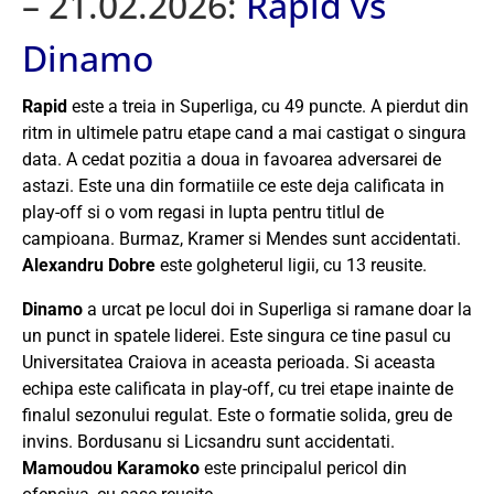
– 21.02.2026:
Rapid vs
Dinamo
Rapid
este a treia in Superliga, cu 49 puncte. A pierdut din
ritm in ultimele patru etape cand a mai castigat o singura
data. A cedat pozitia a doua in favoarea adversarei de
astazi. Este una din formatiile ce este deja calificata in
play-off si o vom regasi in lupta pentru titlul de
campioana. Burmaz, Kramer si Mendes sunt accidentati.
Alexandru Dobre
este golgheterul ligii, cu 13 reusite.
Dinamo
a urcat pe locul doi in Superliga si ramane doar la
un punct in spatele liderei. Este singura ce tine pasul cu
Universitatea Craiova in aceasta perioada. Si aceasta
echipa este calificata in play-off, cu trei etape inainte de
finalul sezonului regulat. Este o formatie solida, greu de
invins. Bordusanu si Licsandru sunt accidentati.
Mamoudou Karamoko
este principalul pericol din