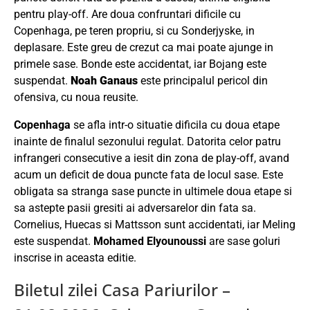
pentru play-off. Are doua confruntari dificile cu
Copenhaga, pe teren propriu, si cu Sonderjyske, in
deplasare. Este greu de crezut ca mai poate ajunge in
primele sase. Bonde este accidentat, iar Bojang este
suspendat.
Noah Ganaus
este principalul pericol din
ofensiva, cu noua reusite.
Copenhaga
se afla intr-o situatie dificila cu doua etape
inainte de finalul sezonului regulat. Datorita celor patru
infrangeri consecutive a iesit din zona de play-off, avand
acum un deficit de doua puncte fata de locul sase. Este
obligata sa stranga sase puncte in ultimele doua etape si
sa astepte pasii gresiti ai adversarelor din fata sa.
Cornelius, Huecas si Mattsson sunt accidentati, iar Meling
este suspendat.
Mohamed Elyounoussi
are sase goluri
inscrise in aceasta editie.
Biletul zilei Casa Pariurilor –