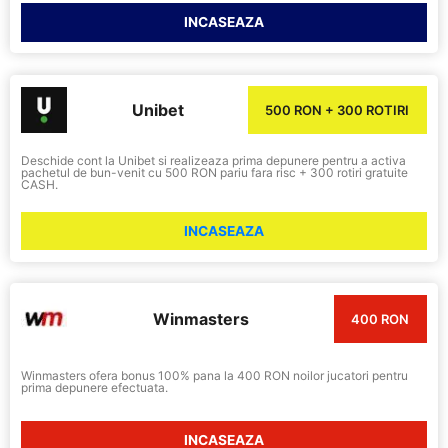
INCASEAZA
Unibet
500 RON + 300 ROTIRI
Deschide cont la Unibet si realizeaza prima depunere pentru a activa
pachetul de bun-venit cu 500 RON pariu fara risc + 300 rotiri gratuite
CASH.
INCASEAZA
Winmasters
400 RON
Winmasters ofera bonus 100% pana la 400 RON noilor jucatori pentru
prima depunere efectuata.
INCASEAZA