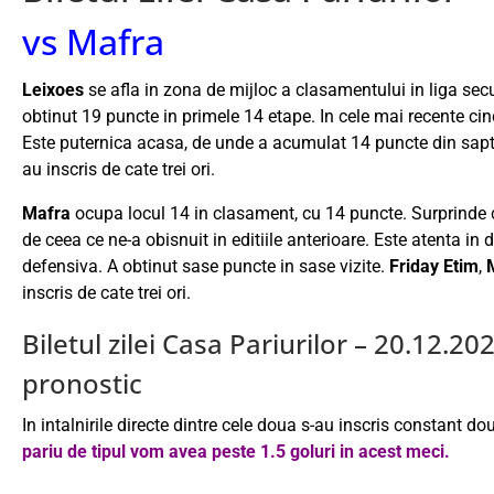
vs Mafra
Leixoes
se afla in zona de mijloc a clasamentului in liga secu
obtinut 19 puncte in primele 14 etape. In cele mai recente cin
Este puternica acasa, de unde a acumulat 14 puncte din sapt
au inscris de cate trei ori.
Mafra
ocupa locul 14 in clasament, cu 14 puncte. Surprinde 
de ceea ce ne-a obisnuit in editiile anterioare. Este atenta in
defensiva. A obtinut sase puncte in sase vizite.
Friday Etim
,
inscris de cate trei ori.
Biletul zilei Casa Pariurilor – 20.12.2
pronostic
In intalnirile directe dintre cele doua s-au inscris constant d
pariu de tipul vom avea peste 1.5 goluri in acest meci.