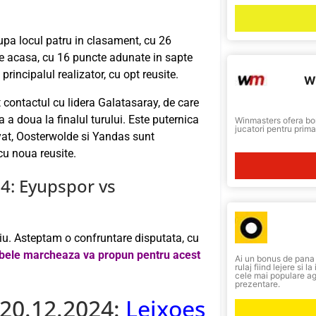
cupa locul patru in clasament, cu 26
de acasa, cu 16 puncte adunate in sapte
principalul realizator, cu opt reusite.
W
 contactul cu lidera Galatasaray, de care
a doua la finalul turului. Este puternica
Winmasters ofera b
jucatori pentru prim
ayat, Oosterwolde si Yandas sunt
 cu noua reusite.
024: Eyupspor vs
liu. Asteptam o confruntare disputata, cu
mbele marcheaza va propun pentru acest
Ai un bonus de pana 
rulaj fiind lejere si 
cele mai populare a
prezentare.
– 20.12.2024:
Leixoes