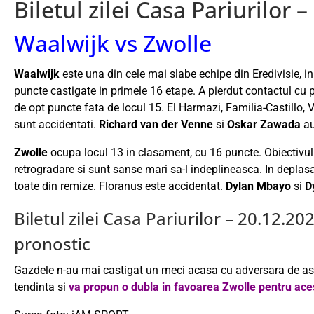
Biletul zilei Casa Pariurilor 
Waalwijk vs Zwolle
Waalwijk
este una din cele mai slabe echipe din Eredivisie, i
puncte castigate in primele 16 etape. A pierdut contactul cu p
de opt puncte fata de locul 15. El Harmazi, Familia-Castillo
sunt accidentati.
Richard van der Venne
si
Oskar Zawada
au
Zwolle
ocupa locul 13 in clasament, cu 16 puncte. Obiectivul 
retrogradare si sunt sanse mari sa-l indeplineasca. In deplasa
toate din remize. Floranus este accidentat.
Dylan Mbayo
si
D
Biletul zilei Casa Pariurilor – 20.12.20
pronostic
Gazdele n-au mai castigat un meci acasa cu adversara de as
tendinta si
va propun o dubla in favoarea Zwolle pentru ace