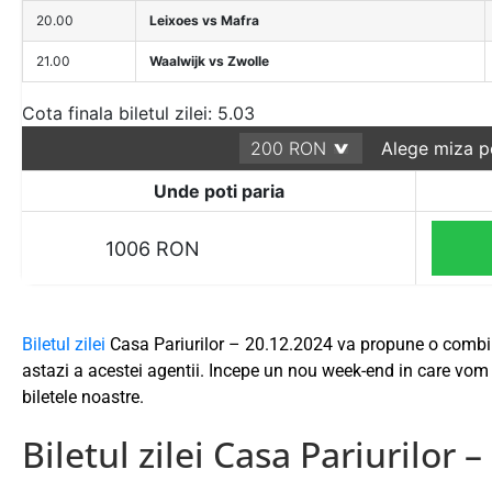
20.00
Leixoes vs Mafra
21.00
Waalwijk vs Zwolle
Cota finala biletul zilei: 5.03
Alege miza pe
Unde poti paria
1006 RON
Biletul zilei
Casa Pariurilor – 20.12.2024 va propune o combina
astazi a acestei agentii. Incepe un nou week-end in care vom a
biletele noastre.
Biletul zilei Casa Pariurilor 