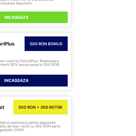
valoarea depunerii.
INCASEAZA
uriPlus
500 RON BONUS
n-venit la PariuriPlus. Realizeaza
rimesti 50% bonus pana la 500 RON.
INCASEAZA
et
500 RON + 300 ROTIRI
ibet si realizeaza prima depunere
hetul de bun-venit cu 500 RON pariu
i gratuite CASH.