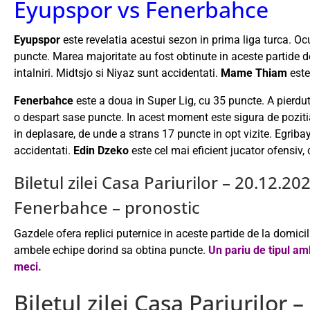
Eyupspor vs Fenerbahce
Eyupspor
este revelatia acestui sezon in prima liga turca. O
puncte. Marea majoritate au fost obtinute in aceste partide 
intalniri. Midtsjo si Niyaz sunt accidentati.
Mame Thiam
este 
Fenerbahce
este a doua in Super Lig, cu 35 puncte. A pierdut
o despart sase puncte. In acest moment este sigura de pozitia 
in deplasare, de unde a strans 17 puncte in opt vizite. Egrib
accidentati.
Edin Dzeko
este cel mai eficient jucator ofensiv,
Biletul zilei Casa Pariurilor – 20.12.2
Fenerbahce – pronostic
Gazdele ofera replici puternice in aceste partide de la domici
ambele echipe dorind sa obtina puncte.
Un pariu de tipul a
meci.
Biletul zilei Casa Pariurilor 