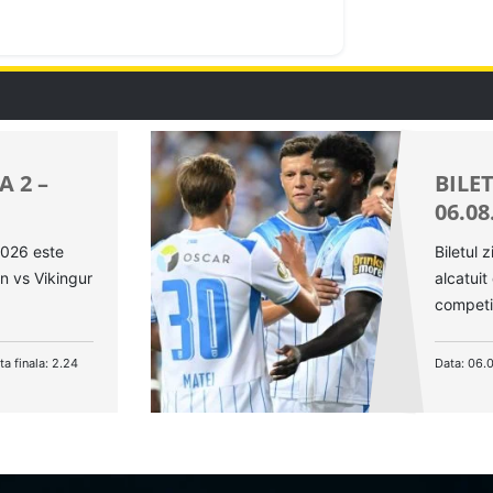
A 2 –
BILET
06.08
.2026 este
Biletul 
n vs Vikingur
alcatuit 
competit
ta finala: 2.24
Data: 06.