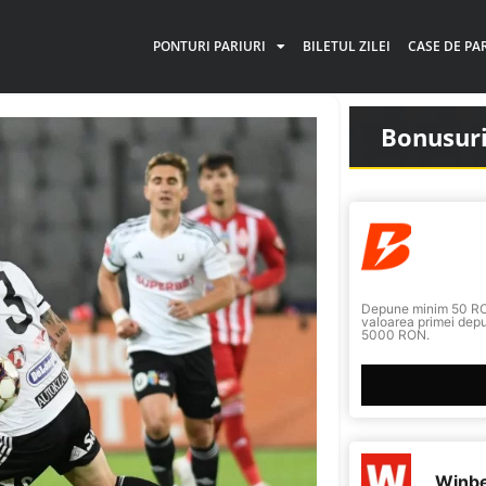
PONTURI PARIURI
BILETUL ZILEI
CASE DE PA
Bonusur
Depune minim 50 RO
valoarea primei dep
5000 RON.
Winb