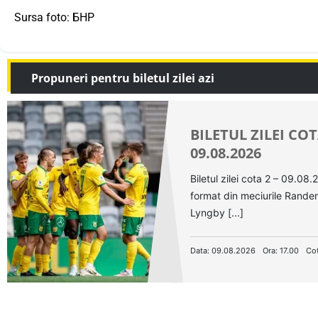
Sursa foto: БНР
Propuneri pentru biletul zilei azi
BILETUL ZILEI COT
09.08.2026
Biletul zilei cota 2 – 09.08
format din meciurile Rander
Lyngby [...]
Data: 09.08.2026
Ora: 17.00
Cot