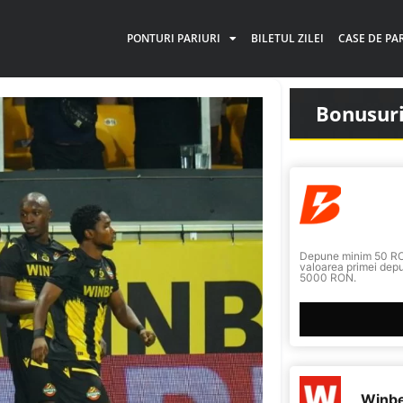
PONTURI PARIURI
BILETUL ZILEI
CASE DE PA
Bonusur
Depune minim 50 RO
valoarea primei dep
5000 RON.
Winb