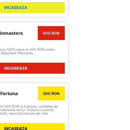
INCASEAZA
inmasters
400 RON
onus 100% pana la 400 RON noilor
a depunere efectuata.
INCASEAZA
Fortuna
500 RON
la 500 RON la Fortuna, conditiile de
la indemana oricui. Fortuna e printre
gentii, neavand nevoie de vreo
INCASEAZA