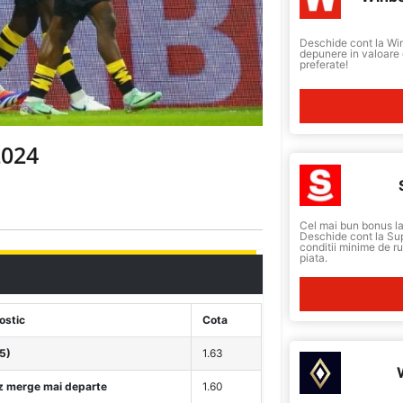
Deschide cont la Win
depunere in valoare 
preferate!
2024
Cel mai bun bonus la
Deschide cont la Su
conditii minime de ru
piata.
ostic
Cota
.5)
1.63
z merge mai departe
1.60