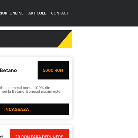
RIURI ONLINE
ARTICOLE
CONTACT
i
Betano
5000 RON
N si primesti bonus 100% din
uneri la Betano. Bonusul maxim este
INCASEAZA
et
20 RON FARA DEPUNERE