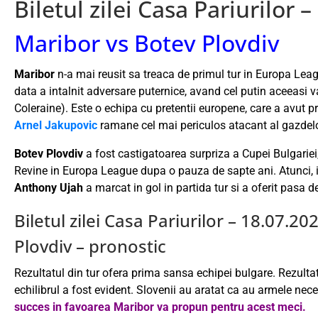
Biletul zilei Casa Pariurilor 
Maribor vs Botev Plovdiv
Maribor
n-a mai reusit sa treaca de primul tur in Europa Lea
data a intalnit adversare puternice, avand cel putin aceeasi 
Coleraine). Este o echipa cu pretentii europene, care a avut
Arnel Jakupovic
ramane cel mai periculos atacant al gazdelo
Botev Plovdiv
a fost castigatoarea surpriza a Cupei Bulgariei,
Revine in Europa League dupa o pauza de sapte ani. Atunci, in
Anthony Ujah
a marcat in gol in partida tur si a oferit pasa de
Biletul zilei Casa Pariurilor – 18.07.2
Plovdiv – pronostic
Rezultatul din tur ofera prima sansa echipei bulgare. Rezultatu
echilibrul a fost evident. Slovenii au aratat ca au armele nec
succes in favoarea Maribor va propun pentru acest meci.