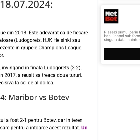
– 18.07.2024:
gue din 2018. Este adevarat ca de fiecare
Plasezi primul pariu 
banii inapoi sub for
valoare (Ludogorets, HJK Helsinki sau
singura data inainte
 prezente in grupele Champions League.
r.
 invingand in finala Ludogorets (3-2).
 2017, a reusit sa treaca doua tururi.
cisiva la cel de-al doilea.
024: Maribor vs Botev
l a fost 2-1 pentru Botev, dar in teren
esare pentru a intoarce acest rezultat.
Un