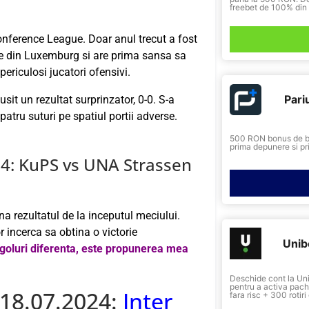
freebet de 100% din 
onference League. Doar anul trecut a fost
re din Luxemburg si are prima sansa sa
periculosi jucatori ofensivi.
Pari
usit un rezultat surprinzator, 0-0. S-a
patru suturi pe spatiul portii adverse.
500 RON bonus de bu
prima depunere si p
2024: KuPS vs UNA Strassen
a rezultatul de la inceputul meciului.
or incerca sa obtina o victorie
Unib
 goluri diferenta, este propunerea mea
Deschide cont la Un
pentru a activa pac
– 18.07.2024:
Inter
fara risc + 300 rotir