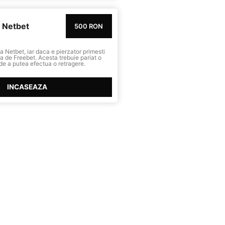
Netbet
500 RON
la Netbet, iar daca e pierzator primesti
ma de Freebet. Acesta trebuie pariat o
 de a putea efectua o retragere.
INCASEAZA