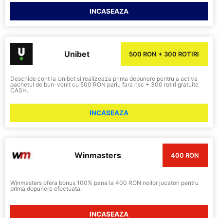
INCASEAZA
Unibet
500 RON + 300 ROTIRI
Deschide cont la Unibet si realizeaza prima depunere pentru a activa
pachetul de bun-venit cu 500 RON pariu fara risc + 300 rotiri gratuite
CASH.
INCASEAZA
Winmasters
400 RON
Winmasters ofera bonus 100% pana la 400 RON noilor jucatori pentru
prima depunere efectuata.
INCASEAZA