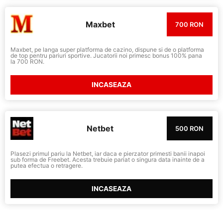
Maxbet
700 RON
Maxbet, pe langa super platforma de cazino, dispune si de o platforma
de top pentru pariuri sportive. Jucatorii noi primesc bonus 100% pana
la 700 RON.
INCASEAZA
Netbet
500 RON
Plasezi primul pariu la Netbet, iar daca e pierzator primesti banii inapoi
sub forma de Freebet. Acesta trebuie pariat o singura data inainte de a
putea efectua o retragere.
INCASEAZA