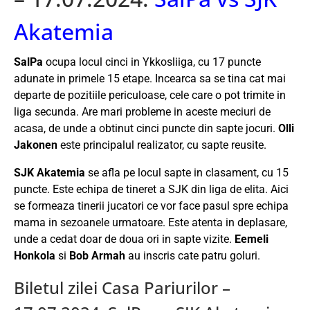
Akatemia
SalPa
ocupa locul cinci in Ykkosliiga, cu 17 puncte
adunate in primele 15 etape. Incearca sa se tina cat mai
departe de pozitiile periculoase, cele care o pot trimite in
liga secunda. Are mari probleme in aceste meciuri de
acasa, de unde a obtinut cinci puncte din sapte jocuri.
Olli
Jakonen
este principalul realizator, cu sapte reusite.
SJK Akatemia
se afla pe locul sapte in clasament, cu 15
puncte. Este echipa de tineret a SJK din liga de elita. Aici
se formeaza tinerii jucatori ce vor face pasul spre echipa
mama in sezoanele urmatoare. Este atenta in deplasare,
unde a cedat doar de doua ori in sapte vizite.
Eemeli
Honkola
si
Bob Armah
au inscris cate patru goluri.
Biletul zilei Casa Pariurilor –