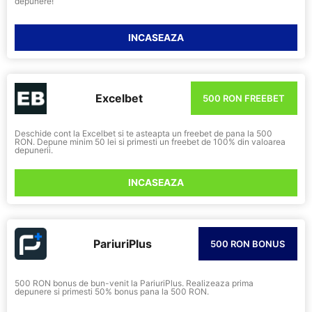
depunere!
INCASEAZA
Excelbet
500 RON FREEBET
Deschide cont la Excelbet si te asteapta un freebet de pana la 500
RON. Depune minim 50 lei si primesti un freebet de 100% din valoarea
depunerii.
INCASEAZA
PariuriPlus
500 RON BONUS
500 RON bonus de bun-venit la PariuriPlus. Realizeaza prima
depunere si primesti 50% bonus pana la 500 RON.