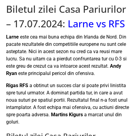
Biletul zilei Casa Pariurilor
– 17.07.2024:
Larne vs RFS
Larne
este cea mai buna echipa din Irlanda de Nord. Din
pacate rezultatele din competitiile europene nu sunt cele
asteptate. Nici in acest sezon nu cred ca va reusi mare
lucru. Sa nu uitam ca a pierdut confruntarea tur cu 0-3 si
este greu de crezut ca va intoarce acest rezultat.
Andy
Ryan
este principalul pericol din ofensiva.
Rigas RFS
a obtinut un succes clar si poate privi linistita
spre turul urmator. A dominat partida tur, in care a avut
noua suturi pe spatiul portii. Rezultatul final n-a fost unul
intamplator. A fost echipa mai ofensiva, cu actiuni directe
spre poarta adversa.
Martins Kigurs
a marcat unul din
goluri.
Biletul zilei Casa Pariurilor –