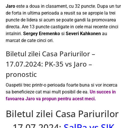
Jaro
este a doua in clasament, cu 32 puncte. Dupa un tur
de forta in ultima perioada a reusit sa se apropie la trei
puncte de lidera si acum se poate gandi la promovarea
directa. Are 13 puncte castigate in cele mai recente cinci
intalniri.
Sergey Eremenko
si
Severi Kahkonen
au
marcat de cate cinci ori.
Biletul zilei Casa Pariurilor –
17.07.2024: PK-35 vs Jaro –
pronostic
Oaspetii trec printr-o perioada foarte buna si vor incerca
sa beneficieze cat mai mult posibil de ea.
Un succes in
favoarea Jaro va propun pentru acest meci.
Biletul zilei Casa Pariurilor
– 17.07.2024:
SalPa vs SJK