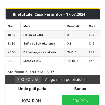
Biletul zilei Casa Pariurilor – 17.07.2024
Ora
Meci
Pronostic
Cota
18.30
PK-35 vs Jaro
2
1.75
18.30
SalPa vs SJK Akatemia
X2
1.45
20.00
Differdange vs Klaksvik
2(+1.5)
1.44
22.00
Larne vs RFS
1(+1)HA
1.47
Cota finala biletul zilei: 5.37
Alege miza pe biletul zilei
Unde poti paria
Bonus
1074 RON
200 RON