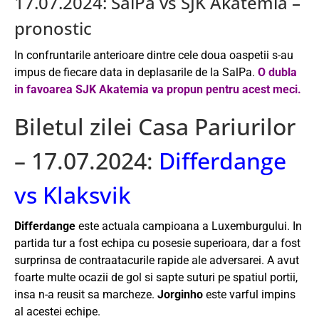
17.07.2024: SalPa vs SJK Akatemia –
pronostic
In confruntarile anterioare dintre cele doua oaspetii s-au
impus de fiecare data in deplasarile de la SalPa.
O dubla
in favoarea SJK Akatemia va propun pentru acest meci.
Biletul zilei Casa Pariurilor
– 17.07.2024:
Differdange
vs Klaksvik
Differdange
este actuala campioana a Luxemburgului. In
partida tur a fost echipa cu posesie superioara, dar a fost
surprinsa de contraatacurile rapide ale adversarei. A avut
foarte multe ocazii de gol si sapte suturi pe spatiul portii,
insa n-a reusit sa marcheze.
Jorginho
este varful impins
al acestei echipe.