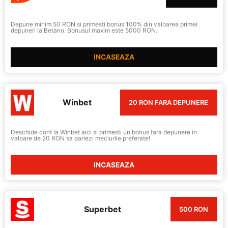
Depune minim 50 RON si primesti bonus 100% din valoarea primei
depuneri la Betano. Bonusul maxim este 5000 RON.
INCASEAZA
Winbet
20 RON FARA DEPUNERE
Deschide cont la Winbet aici si primesti un bonus fara depunere in
valoare de 20 RON sa pariezi meciurile preferate!
INCASEAZA
Superbet
500 RON