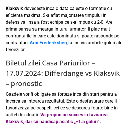
Klaksvik
dovedeste inca o data ca este o formatie cu
eficienta maxima. S-a aflat majoritatea timpului in
defensiva, insa a fost echipa ce s-a impus cu 2-0. Are
prima sansa sa mearga in turul urmator. Ii plac mult
confruntarile in care este dominata si poate raspunde pe
contraatac.
Arni Frederiksberg
a inscris ambele goluri ale
feroezilor.
Biletul zilei Casa Pariurilor –
17.07.2024: Differdange vs Klaksvik
– pronostic
Gazdele vor fi obligate sa forteze inca din start pentru a
incerca sa intoarca rezultatul. Este o desfasurare care ii
favorizeaza pe oaspeti, cei ce se descurca foarte bine in
astfel de situatii.
Va propun un succes in favoarea
Klaksvik, dar cu handicap asiatic „+1.5 goluri”.