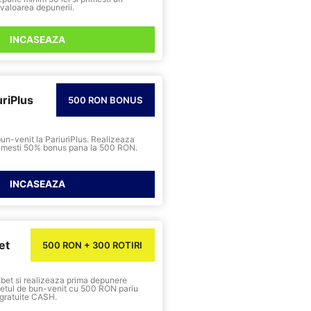
valoarea depunerii.
INCASEAZA
uriPlus
500 RON BONUS
n-venit la PariuriPlus. Realizeaza
rimesti 50% bonus pana la 500 RON.
INCASEAZA
et
500 RON + 300 ROTIRI
ibet si realizeaza prima depunere
hetul de bun-venit cu 500 RON pariu
i gratuite CASH.