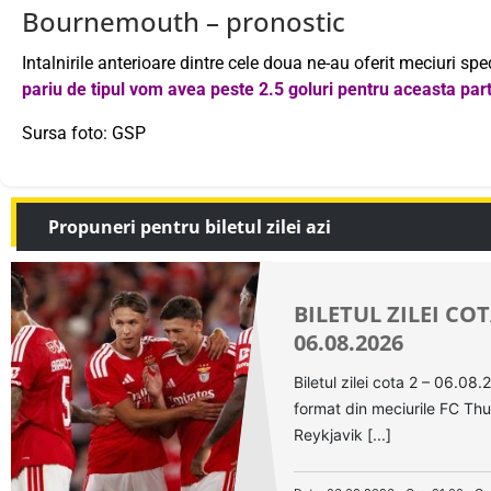
Bournemouth – pronostic
Intalnirile anterioare dintre cele doua ne-au oferit meciuri sp
pariu de tipul vom avea peste 2.5 goluri pentru aceasta par
Sursa foto: GSP
Propuneri pentru biletul zilei azi
BILETUL ZILEI COT
06.08.2026
Biletul zilei cota 2 – 06.08
format din meciurile FC Thu
Reykjavik [...]