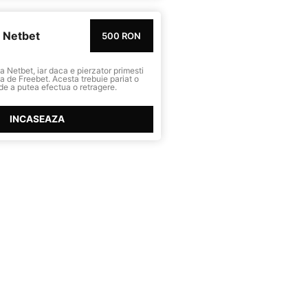
Netbet
500 RON
la Netbet, iar daca e pierzator primesti
ma de Freebet. Acesta trebuie pariat o
 de a putea efectua o retragere.
INCASEAZA