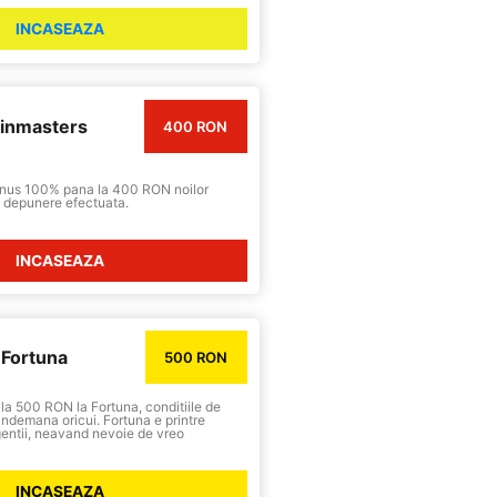
INCASEAZA
inmasters
400 RON
onus 100% pana la 400 RON noilor
a depunere efectuata.
INCASEAZA
Fortuna
500 RON
la 500 RON la Fortuna, conditiile de
la indemana oricui. Fortuna e printre
gentii, neavand nevoie de vreo
INCASEAZA