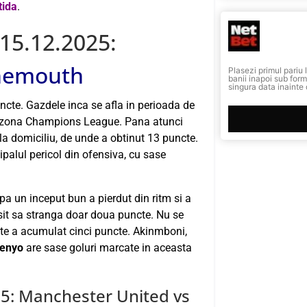
tida
.
– 15.12.2025:
rnemouth
Plasezi primul pariu 
banii inapoi sub for
singura data inainte
ncte. Gazdele inca se afla in perioada de
in zona Champions League. Pana atunci
la domiciliu, de unde a obtinut 13 puncte.
ipalul pericol din ofensiva, cu sase
a un inceput bun a pierdut din ritm si a
usit sa stranga doar doua puncte. Nu se
uate a acumulat cinci puncte. Akinmboni,
enyo
are sase goluri marcate in aceasta
2025: Manchester United vs