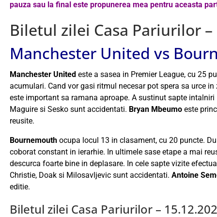
pauza sau la final este propunerea mea pentru aceasta par
Biletul zilei Casa Pariurilor 
Manchester United vs Bou
Manchester United
este a sasea in Premier League, cu 25 pu
acumulari. Cand vor gasi ritmul necesar pot spera sa urce 
este important sa ramana aproape. A sustinut sapte intalniri 
Maguire si Sesko sunt accidentati.
Bryan Mbeumo
este princ
reusite.
Bournemouth
ocupa locul 13 in clasament, cu 20 puncte. Dup
coborat constant in ierarhie. In ultimele sase etape a mai re
descurca foarte bine in deplasare. In cele sapte vizite efect
Christie, Doak si Milosavljevic sunt accidentati.
Antoine Sem
editie.
Biletul zilei Casa Pariurilor – 15.12.