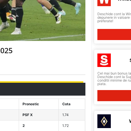
Deschide cont la Win
depunere in valoare 
preferate!
2025
Cel mai bun bonus la
Deschide cont la Su
conditii minime de ru
piata.
Pronostic
Cota
PSF X
1.74
2
1.72