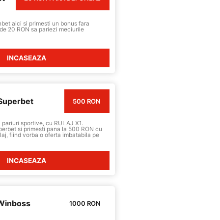
bet aici si primesti un bonus fara
de 20 RON sa pariezi meciurile
INCASEAZA
Superbet
500 RON
 pariuri sportive, cu RULAJ X1.
perbet si primesti pana la 500 RON cu
laj, fiind vorba o oferta imbatabila pe
INCASEAZA
Winboss
1000 RON