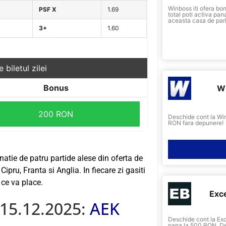
Winboss iti ofera bon
PSF X
1.69
total poti activa pan
aceasta casa de pari
3+
1.60
 biletul zilei
Bonus
W
200 RON
Deschide cont la Win
RON fara depunere!
tie de patru partide alese din oferta de
ipru, Franta si Anglia. In fiecare zi gasiti
 ce va place.
Exc
– 15.12.2025:
AEK
Deschide cont la Exc
pana la 500 RON. Dep