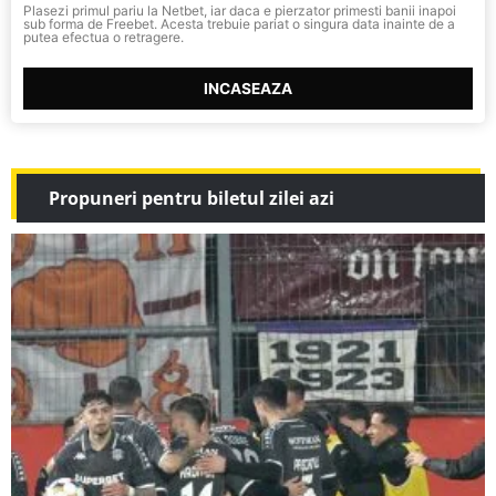
Plasezi primul pariu la Netbet, iar daca e pierzator primesti banii inapoi
sub forma de Freebet. Acesta trebuie pariat o singura data inainte de a
putea efectua o retragere.
INCASEAZA
Propuneri pentru biletul zilei azi