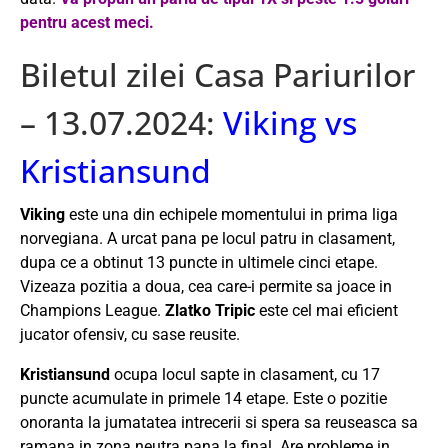
pentru acest meci.
Biletul zilei Casa Pariurilor
– 13.07.2024:
Viking vs
Kristiansund
Viking
este una din echipele momentului in prima liga
norvegiana. A urcat pana pe locul patru in clasament,
dupa ce a obtinut 13 puncte in ultimele cinci etape.
Vizeaza pozitia a doua, cea care-i permite sa joace in
Champions League.
Zlatko Tripic
este cel mai eficient
jucator ofensiv, cu sase reusite.
Kristiansund
ocupa locul sapte in clasament, cu 17
puncte acumulate in primele 14 etape. Este o pozitie
onoranta la jumatatea intrecerii si spera sa reuseasca sa
ramana in zona neutra pana la final. Are probleme in