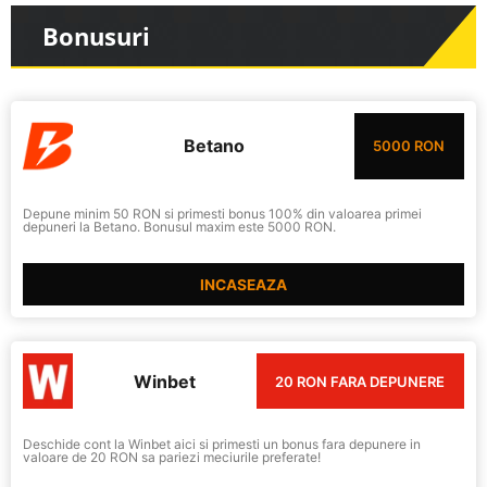
Bonusuri
Betano
5000 RON
Depune minim 50 RON si primesti bonus 100% din valoarea primei
depuneri la Betano. Bonusul maxim este 5000 RON.
INCASEAZA
Winbet
20 RON FARA DEPUNERE
Deschide cont la Winbet aici si primesti un bonus fara depunere in
valoare de 20 RON sa pariezi meciurile preferate!