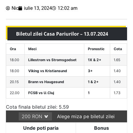
Nic
iulie 13, 2024
12:02 am
Biletul zilei Casa Pariurilor – 13.07.2024
Ora
Meci
Pronostic
Cota
18.00
Lillestrom vs Stromsgodset
1X & 2+
1.65
18.00
Viking vs Kristiansund
3+
1.40
20.15
Brann vs Haugesund
1 & 2+
1.40
22.00
FCSB vs U.Cluj
1
1.73
Cota finala biletul zilei: 5.59
Alege miza pe biletul zilei
Unde poti paria
Bonus