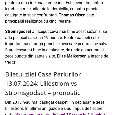
pentru a urca in zona europeana. Este penultima intr-o
ierarhie a meciurilor de la domiciliu, cu patru puncte
castigate in sase confruntari.
Thomas Olsen
este
principalul realizator, cu cinci reusite.
Stromsgodset
a inceput ceva mai bine acest sezon si se
afla pe locul sase, cu 19 puncte. Pentru oaspeti este
important sa stranga punctele necesare pentru a se salva.
S-au descurcat bine in deplasare, de unde au acumulat
zece puncte din sapte vizite.
Elias Melkersen
a inscris de
trei ori.
Biletul zilei Casa Pariurilor –
13.07.2024: Lillestrom vs
Stromsgodset – pronostic
Din 2015 n-au mai castigat oaspetii in deplasarile de la
Lillestrom. In ultimii ani gazdele s-au impus de fiecare
data.
Va propun un pariu de tipul 1X si peste 1.5 goluri