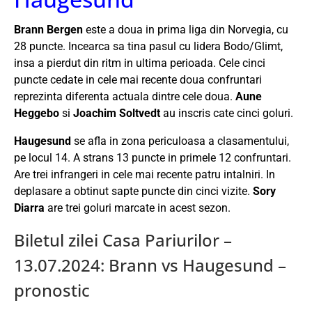
Brann Bergen
este a doua in prima liga din Norvegia, cu
28 puncte. Incearca sa tina pasul cu lidera Bodo/Glimt,
insa a pierdut din ritm in ultima perioada. Cele cinci
puncte cedate in cele mai recente doua confruntari
reprezinta diferenta actuala dintre cele doua.
Aune
Heggebo
si
Joachim Soltvedt
au inscris cate cinci goluri.
Haugesund
se afla in zona periculoasa a clasamentului,
pe locul 14. A strans 13 puncte in primele 12 confruntari.
Are trei infrangeri in cele mai recente patru intalniri. In
deplasare a obtinut sapte puncte din cinci vizite.
Sory
Diarra
are trei goluri marcate in acest sezon.
Biletul zilei Casa Pariurilor –
13.07.2024: Brann vs Haugesund –
pronostic