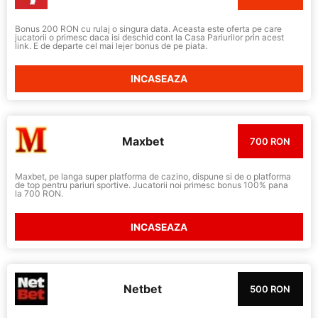
Bonus 200 RON cu rulaj o singura data. Aceasta este oferta pe care
jucatorii o primesc daca isi deschid cont la Casa Pariurilor prin acest
link. E de departe cel mai lejer bonus de pe piata.
INCASEAZA
Maxbet
700 RON
Maxbet, pe langa super platforma de cazino, dispune si de o platforma
de top pentru pariuri sportive. Jucatorii noi primesc bonus 100% pana
la 700 RON.
INCASEAZA
Netbet
500 RON