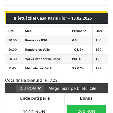
Biletul zilei Casa Pariurilor – 13.02.2026
Ora
Meci
Pronostic
Cota
20.00
Rennes vs PSG
GG
1.60
20.00
Randers vs Vejle
1X & 2+
1.50
20.30
Wil vs Rapperswil-Jona
PSF X
1.75
21.45
Mechelen vs Genk
X2 & 2+
1.72
Cota finala biletul zilei: 7.22
Alege miza pe biletul zilei
Unde poti paria
Bonus
1444 RON
200 RON