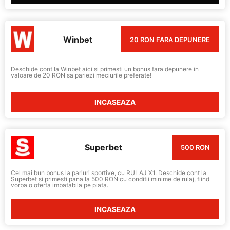
Winbet
20 RON FARA DEPUNERE
Deschide cont la Winbet aici si primesti un bonus fara depunere in
valoare de 20 RON sa pariezi meciurile preferate!
INCASEAZA
Superbet
500 RON
Cel mai bun bonus la pariuri sportive, cu RULAJ X1. Deschide cont la
Superbet si primesti pana la 500 RON cu conditii minime de rulaj, fiind
vorba o oferta imbatabila pe piata.
INCASEAZA