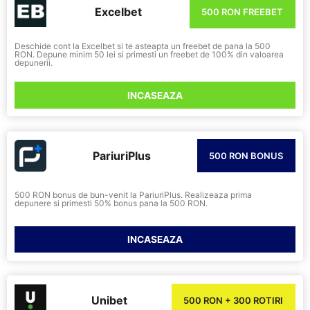
Excelbet
500 RON FREEBET
Deschide cont la Excelbet si te asteapta un freebet de pana la 500
RON. Depune minim 50 lei si primesti un freebet de 100% din valoarea
depunerii.
INCASEAZA
PariuriPlus
500 RON BONUS
500 RON bonus de bun-venit la PariuriPlus. Realizeaza prima
depunere si primesti 50% bonus pana la 500 RON.
INCASEAZA
Unibet
500 RON + 300 ROTIRI