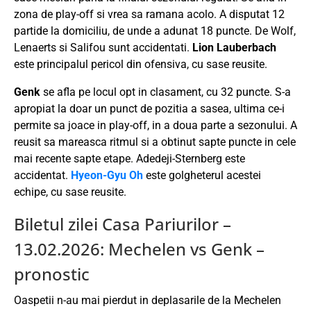
zona de play-off si vrea sa ramana acolo. A disputat 12
partide la domiciliu, de unde a adunat 18 puncte. De Wolf,
Lenaerts si Salifou sunt accidentati.
Lion Lauberbach
este principalul pericol din ofensiva, cu sase reusite.
Genk
se afla pe locul opt in clasament, cu 32 puncte. S-a
apropiat la doar un punct de pozitia a sasea, ultima ce-i
permite sa joace in play-off, in a doua parte a sezonului. A
reusit sa mareasca ritmul si a obtinut sapte puncte in cele
mai recente sapte etape. Adedeji-Sternberg este
accidentat.
Hyeon-Gyu Oh
este golgheterul acestei
echipe, cu sase reusite.
Biletul zilei Casa Pariurilor –
13.02.2026: Mechelen vs Genk –
pronostic
Oaspetii n-au mai pierdut in deplasarile de la Mechelen