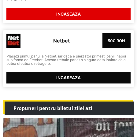
INCASEAZA
Netbet
500 RON
Plasezi primul pariu la Netbet, iar daca e pierzator primesti banii inapoi
sub forma de Freebet. Acesta trebuie pariat o singura data inainte de a
putea efectua o retragere.
INCASEAZA
Propuneri pentru biletul zilei azi