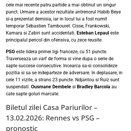
cele mai recente patru partide a mai obtinut un singur
punct. Urmare a acestor rezultate antrenorul Habib Beye
si-a prezentat demisia, iar in locul lui a fost numit
temporar Sébastien Tambouret. Cisse, Frankowski,
Kamara si Zabiri sunt accidentati.
Esteban Lepaul
este
principalul pericol din ofensiva, cu zece reusite.
PSG
este lidera primei ligi franceze, cu 51 puncte.
Traverseaza un varf de forma si vine dupa o serie de
sapte succese consecutive. Incearca sa-si consolideze
pozitia si sa se indeparteze de adversare. In deplasare, in
cele 11 vizite, a strans 23 puncte. Ndjantou si Ruiz sunt
suspendati.
Ousmane Dembele
si
Bradley Barcola
au
cate sapte goluri marcate.
Biletul zilei Casa Pariurilor –
13.02.2026: Rennes vs PSG –
pronostic