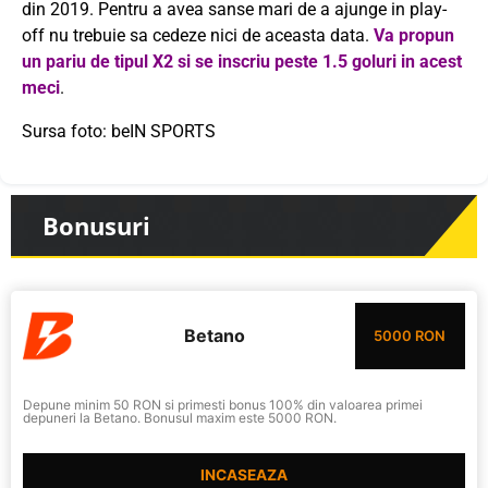
din 2019. Pentru a avea sanse mari de a ajunge in play-
off nu trebuie sa cedeze nici de aceasta data.
Va propun
un pariu de tipul X2 si se inscriu peste 1.5 goluri in acest
meci
.
Sursa foto: beIN SPORTS
Bonusuri
Betano
5000 RON
Depune minim 50 RON si primesti bonus 100% din valoarea primei
depuneri la Betano. Bonusul maxim este 5000 RON.
INCASEAZA