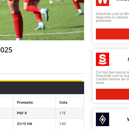
Deschide cont la Win
depunere in valoare 
preferate!
2025
Cel mai bun bonus la
Deschide cont la Su
conditii minime de ru
piata.
Pronostic
Cota
PSF X
1.75
2(+1) HA
1.50