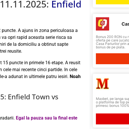
– 11.11.2025:
Enfield
Cas
 puncte. A ajuns in zona periculoasa a
Bonus 200 RON cu ru
 va opri rapid aceasta serie risca sa
oferta pe care jucato
Casa Pariurilor prin 
niri de la domiciliu a obtinut sapte
bonus de pe piata.
rei reusite.
t 15 puncte in primele 16 etape. A reusit
cele mai recente cinci partide. In cele
le-a adunat in ultimele patru iesiri.
Noah
25: Enfield Town vs
Maxbet, pe langa sup
o platforma de top pe
primesc bonus 100%
gradarii.
Egal la pauza sau la final este