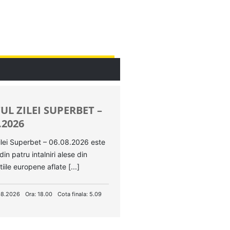
UL ZILEI SUPERBET –
.2026
zilei Superbet – 06.08.2026 este
din patru intalniri alese din
iile europene aflate [...]
08.2026
Ora: 18.00
Cota finala: 5.09