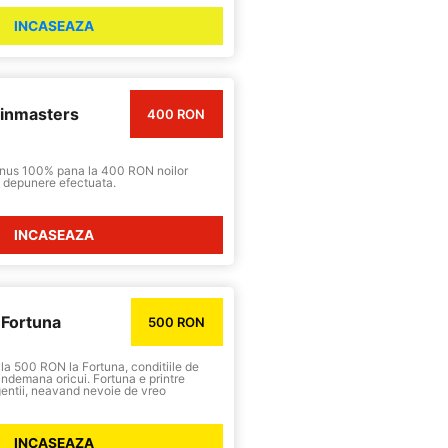
INCASEAZA
inmasters
400 RON
onus 100% pana la 400 RON noilor
a depunere efectuata.
INCASEAZA
Fortuna
500 RON
la 500 RON la Fortuna, conditiile de
la indemana oricui. Fortuna e printre
gentii, neavand nevoie de vreo
INCASEAZA