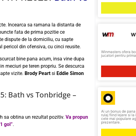
cte. Incearca sa ramana la distanta de
puncte fata de prima pozitie ce
W
e dispute de la domiciliu, cu sapte
l pericol din ofensiva, cu cinci reusite.
Winmasters ofera b
jucatori pentru prim
escurcat bine pana acum, insa vine dupa
in meciuri pe teren propriu. Se descurca
apte vizite.
Brody Peart
si
Eddie Simon
025: Bath vs Tonbridge –
Ai un bonus de pana 
rulaj fiind lejere si 
h sa obtina un rezultat pozitiv.
Va propun
cele mai populare a
prezentare.
1 gol”
.