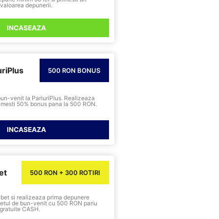
valoarea depunerii.
INCASEAZA
uriPlus
500 RON BONUS
n-venit la PariuriPlus. Realizeaza
rimesti 50% bonus pana la 500 RON.
INCASEAZA
et
500 RON + 300 ROTIRI
ibet si realizeaza prima depunere
hetul de bun-venit cu 500 RON pariu
i gratuite CASH.