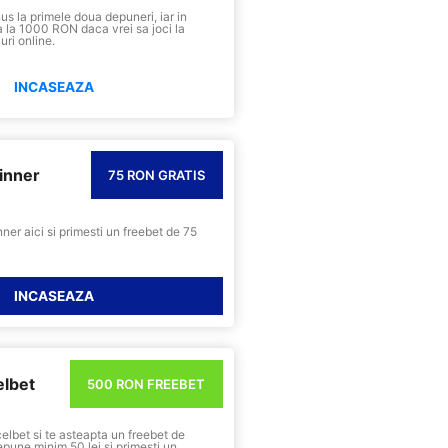
us la primele doua depuneri, iar in
a la 1000 RON daca vrei sa joci la
uri online.
INCASEAZA
inner
75 RON GRATIS
ner aici si primesti un freebet de 75
INCASEAZA
elbet
500 RON FREEBET
elbet si te asteapta un freebet de
une minim 50 lei si primesti un