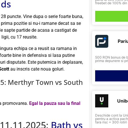
lds
freebet de 100% din 
 28 puncte. Vine dupa o serie foarte buna,
 prima pozitie si nu-i ramane decat sa se
le sapte partide de acasa a castigat de
ligii, cu 17 reusite.
Pari
ingura echipa ce a reusit sa ramana in
oarte bine in defensiva si lasa putine
500 RON bonus de bu
prima depunere si p
curi disputate. Este puternica in deplasare,
cott
au inscris cate noua goluri.
2025: Merthyr Town vs South
Unib
aza promovarea.
Egal la pauza sau la final
Deschide cont la Un
pentru a activa pac
– 11.11.2025:
Bath vs
fara risc + 300 rotir