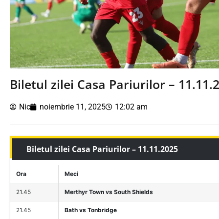
Biletul zilei Casa Pariurilor – 11.11.
Nic
noiembrie 11, 2025
12:02 am
Biletul zilei Casa Pariurilor – 11.11.2025
Ora
Meci
21.45
Merthyr Town vs South Shields
21.45
Bath vs Tonbridge