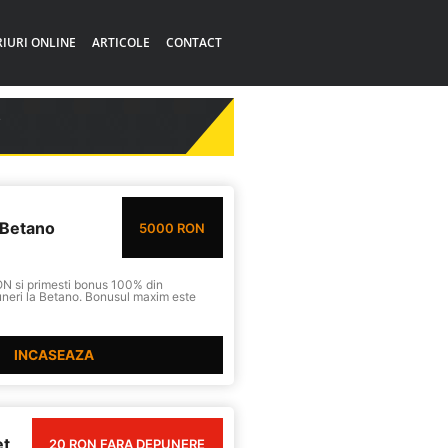
RIURI ONLINE
ARTICOLE
CONTACT
i
Betano
5000 RON
N si primesti bonus 100% din
uneri la Betano. Bonusul maxim este
INCASEAZA
et
20 RON FARA DEPUNERE